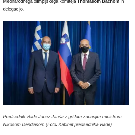
Mednarodnega olimpijskega komiteja
Thomasom Bachom
in
delegacijo.
Predsednik vlade Janez Janša z grškim zunanjim ministrom
Nikosom Dendiasom (Foto: Kabinet predsednika vlade)