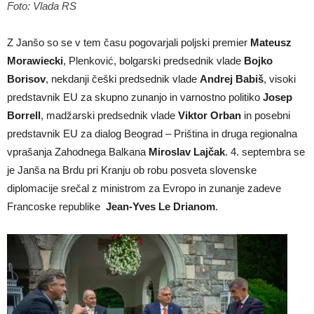
Foto: Vlada RS
Z Janšo so se v tem času pogovarjali poljski premier
Mateusz
Morawiecki
, Plenković, bolgarski predsednik vlade
Bojko
Borisov
, nekdanji češki predsednik vlade
Andrej Babiš
, visoki
predstavnik EU za skupno zunanjo in varnostno politiko
Josep
Borrell
, madžarski predsednik vlade
Viktor Orban
in posebni
predstavnik EU za dialog Beograd – Priština in druga regionalna
vprašanja Zahodnega Balkana
Miroslav Lajčak
. 4. septembra se
je Janša na Brdu pri Kranju ob robu posveta slovenske
diplomacije srečal z ministrom za Evropo in zunanje zadeve
Francoske republike
Jean-Yves Le Drianom
.