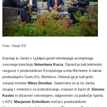
Foto: Vlada RS
Kasneje je Janša v Ljubljani gostil nekdanjega avstrijskega
zveznega kanclerja
Sebastiana Kurza
. Opravil je tudi telefonski
razgovor s predsednikom Evropskega sveta Michelom in takrat
predsedujočo Svetu EU, Merklovo. Obiskal ga je tudi grški
zunanji minister
Nikos Dendias
. Septembra se je še Janša
skupaj z ministrico za izobraževanje, znanost in šport dr.
Simono
Kustec
in državnim sekretarjem, odgovornim za področje športa
v KPV,
Marjanom Dolinškom
srečal s predsednikom