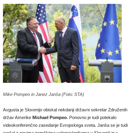
Mike Pompeo in Janez Janša (Foto: STA)
Avgusta je Slovenijo obiskal nekdanji državni sekretar Združenih
držav Amerike
Michael Pompeo
. Ponovno je tudi potekalo
videokonferenčno zasedanje Evropskega sveta. Janša se je tudi
srečal z novima nemškima veleposlanikoma v Sloveniji in s