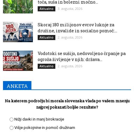
toča, suša in bolezni močno...
3. avgusta, 2026
Aktualno
Skoraj 180 milijonov evrov luknje za
družine, invalide in socialno pomoč:...
2. avgusta, 2026
Aktualno
Vodotoki se sušijo, nedovoljeno črpanje pa
ogroža življenje v njih: država...
2. avgusta, 2026
Aktualno
ANKETA
Na katerem področju bi morala slovenska vlada po vašem mnenju
najprej pokazati boljše rezultate?
Nižji davki in manj birokracije
Višje pokojnine in pomoč družinam