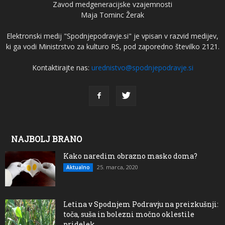
Zavod medgeneracijske vzajemnosti
Maja Tominc Žerak
Elektronski medij "Spodnjepodravje.si" je vpisan v razvid medijev,
ki ga vodi Ministrstvo za kulturo RS, pod zaporedno številko 2121.
Kontaktirajte nas:
urednistvo@spodnjepodravje.si
NAJBOLJ BRANO
Kako naredim obrazno masko doma?
25. marca, 2020
Aktualno
Letina v Spodnjem Podravju na preizkušnji:
toča, suša in bolezni močno oklestile
pridelek