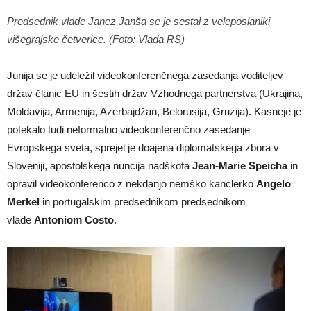
Predsednik vlade Janez Janša se je sestal z veleposlaniki
višegrajske četverice. (Foto: Vlada RS)
Junija se je udeležil videokonferenčnega zasedanja voditeljev
držav članic EU in šestih držav Vzhodnega partnerstva (Ukrajina,
Moldavija, Armenija, Azerbajdžan, Belorusija, Gruzija). Kasneje je
potekalo tudi neformalno videokonferenčno zasedanje
Evropskega sveta, sprejel je doajena diplomatskega zbora v
Sloveniji, apostolskega nuncija nadškofa
Jean-Marie Speicha
in
opravil videokonferenco z nekdanjo nemško kanclerko
Angelo
Merkel
in portugalskim predsednikom predsednikom
vlade
Antoniom Costo
.