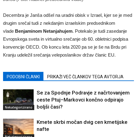
Decembra je Janša odšel na uradni obisk v Izrael, kjer se je med
drugim srečal tudi z nekdanjim izraelskim predsednikom
vlade
Benjaminom Netanjahujem
. Potekalo je tudi zasedanje
Evropskega sveta in virtualno srečanje ob 60. obletnici podpisa
konvencije OECD. Ob koncu leta 2020 pa se je še na Brdu pri
Kranju udeležil srečanja veleposlanikov držav članic EU.
PODOBNI ČLANKI
PRIKAŽI VEČ ČLANKOV TEGA AVTORJA
Se za Spodnje Podravje z načrtovanjem
ceste Ptuj–Markovci končno odpirajo
boljši časi?
Nekategorizirano
Kmete skrbi močan dvig cen kmetijske
nafte
Nekategorizirano