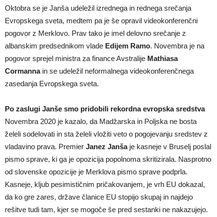
Oktobra se je Janša udeležil izrednega in rednega srečanja
Evropskega sveta, medtem pa je še opravil videokonferenčni
pogovor z Merklovo. Prav tako je imel delovno srečanje z
albanskim predsednikom vlade
Edijem Ramo
. Novembra je na
pogovor sprejel ministra za finance Avstralije
Mathiasa
Cormanna
in se udeležil neformalnega videokonferenčnega
zasedanja Evropskega sveta.
Po zaslugi Janše smo pridobili rekordna evropska sredstva
Novembra 2020 je kazalo, da Madžarska in Poljska ne bosta
želeli sodelovati in sta želeli vložiti veto o pogojevanju sredstev z
vladavino prava. Premier
Janez Janša
je kasneje v Bruselj poslal
pismo sprave, ki ga je opozicija popolnoma skritizirala. Nasprotno
od slovenske opozicije je Merklova pismo sprave podprla.
Kasneje, kljub pesimističnim pričakovanjem, je vrh EU dokazal,
da ko gre zares, države članice EU stopijo skupaj in najdejo
rešitve tudi tam, kjer se mogoče še pred sestanki ne nakazujejo.