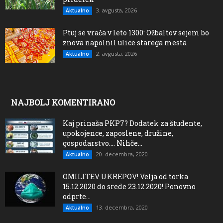
3. avgusta, 2026
Aktualno
Ptuj se vrača v leto 1300: Ožbaltov sejem bo
znova napolnil ulice starega mesta
2. avgusta, 2026
Aktualno
NAJBOLJ KOMENTIRANO
Kaj prinaša PKP7? Dodatek za študente,
upokojence, zaposlene, družine,
gospodarstvo…. Nihče...
20. decembra, 2020
Aktualno
OMILITEV UKREPOV! Velja od torka
15.12.2020 do srede 23.12.2020! Ponovno
odprte...
13. decembra, 2020
Aktualno