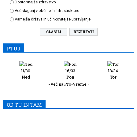
Dostopnejše zdravstvo
Več vlaganj v občine in infrastrukturo
Varnejša država in učinkovitejše upravljanje
REZULTATI
PTUJ
11/30
16/33
18/34
Ned
Pon
Tor
> več na Pro-Vreme <
OD TU IN TAM