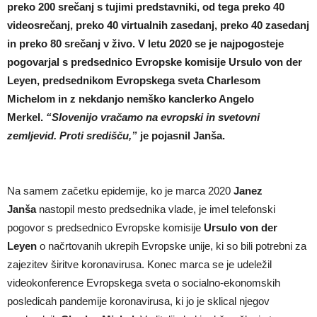
preko 200 srečanj s tujimi predstavniki, od tega preko 40
videosrečanj, preko 40 virtualnih zasedanj, preko 40 zasedanj
in preko 80 srečanj v živo. V letu 2020 se je najpogosteje
pogovarjal s predsednico Evropske komisije Ursulo von der
Leyen, predsednikom Evropskega sveta Charlesom
Michelom in z nekdanjo nemško kanclerko Angelo
Merkel.
“Slovenijo vračamo na evropski in svetovni
zemljevid. Proti središču,”
je pojasnil Janša.
Na samem začetku epidemije, ko je marca 2020
Janez
Janša
nastopil mesto predsednika vlade, je imel telefonski
pogovor s predsednico Evropske komisije
Ursulo von der
Leyen
o načrtovanih ukrepih Evropske unije, ki so bili potrebni za
zajezitev širitve koronavirusa. Konec marca se je udeležil
videokonference Evropskega sveta o socialno-ekonomskih
posledicah pandemije koronavirusa, ki jo je sklical njegov