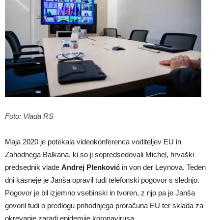
Foto: Vlada RS
Maja 2020 je potekala videokonferenca voditeljev EU in
Zahodnega Balkana, ki so ji sopredsedovali Michel, hrvaški
predsednik vlade
Andrej Plenković
in von der Leynova. Teden
dni kasneje je Janša opravil tudi telefonski pogovor s slednjo.
Pogovor je bil izjemno vsebinski in tvoren, z njo pa je Janša
govoril tudi o predlogu prihodnjega proračuna EU ter sklada za
okrevanje zaradi epidemije koronavirusa.