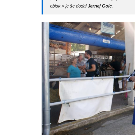
obisk,«
je še dodal
Jernej Golc
.