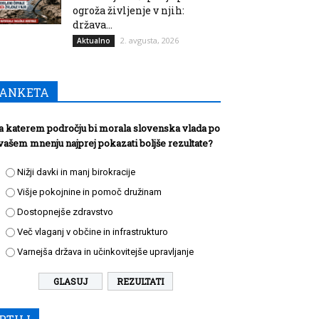
ogroža življenje v njih:
država...
2. avgusta, 2026
Aktualno
ANKETA
a katerem področju bi morala slovenska vlada po
vašem mnenju najprej pokazati boljše rezultate?
Nižji davki in manj birokracije
Višje pokojnine in pomoč družinam
Dostopnejše zdravstvo
Več vlaganj v občine in infrastrukturo
Varnejša država in učinkovitejše upravljanje
REZULTATI