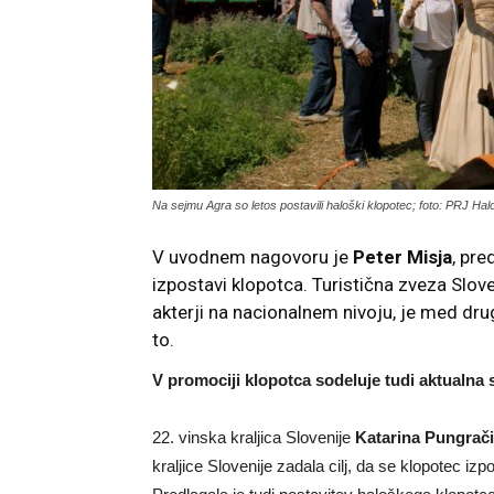
Na sejmu Agra so letos postavili haloški klopotec; foto: PRJ Hal
V uvodnem nagovoru je
Peter Misja
, pre
izpostavi klopotca. Turistična zveza Slove
akterji na nacionalnem nivoju, je med drug
to.
V promociji klopotca sodeluje tudi aktualna 
22. vinska kraljica Slovenije
Katarina Pungrač
kraljice Slovenije zadala cilj, da se klopotec izp