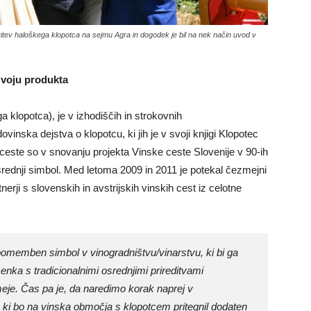
avitev haloškega klopotca na sejmu Agra in dogodek je bil na nek način uvod v
zvoju produkta
a klopotca), je v izhodiščih in strokovnih
inska dejstva o klopotcu, ki jih je v svoji knjigi Klopotec
ceste so v snovanju projekta Vinske ceste Slovenije v 90-ih
 osrednji simbol. Med letoma 2009 in 2011 je potekal čezmejni
tnerji s slovenskih in avstrijskih vinskih cest iz celotne
t pomemben simbol v vinogradništvu/vinarstvu, ki bi ga
oženka s tradicionalnimi osrednjimi prireditvami
je. Čas pa je, da naredimo korak naprej v
, ki bo na vinska območja s klopotcem pritegnil dodaten