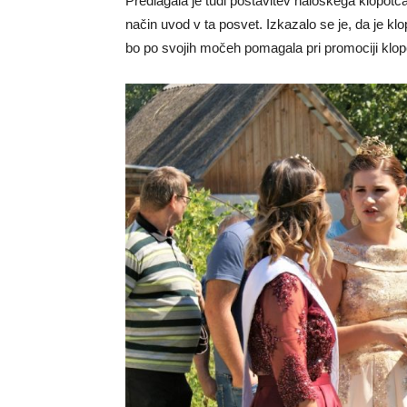
Predlagala je tudi postavitev haloškega klopotca
način uvod v ta posvet. Izkazalo se je, da je klo
bo po svojih močeh pomagala pri promociji klop