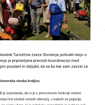
o
dsednik Turistične zveze Slovenije, pohvalil idejo o
nije je pripravljena prevzeti koordinacijo med
im poudaril in obljubil, da se bo kar sam zavzel za
slovenska vinska kraljica
ič
je izpostavila, da si je s prevzemom funkcije vinske
ostavi kot simbol vinskih območij, v katerih se pojavlja.