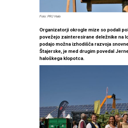
Foto: PRJ Halo
Organizatorji okrogle mize so podali p
povežejo zainteresirane deležnike na l
podajo možna izhodišča razvoja snovne 
Štajerske, je med drugim povedal Jernej 
haloškega klopotca.