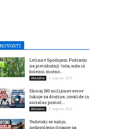
NOVOSTI
Letina v Spodnjem Podravju
na preizkušnji: toča, suša in
bolezni močno...
3. avgusta, 2026
Aktualno
Skoraj 180 milijonov evrov
luknje za družine, invalide in
socialno pomoč:...
2. avgusta, 2026
Aktualno
Vodotoki se sušijo,
nedovoljeno črpanje pa