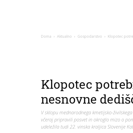
Doma
Aktualno
Gospodarstvo
Klopotec potre
Klopotec potrebn
nesnovne dediš
V sklopu mednarodnega kmetijsko-živilskega s
včeraj pripravili posvet in okroglo mizo o po
udeležila tudi 22. vinska kraljica Slovenije K