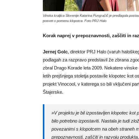
Vinska kraljica Slovenije Katarina Pungračič je predlagala post
posvet o pomenu klopotca. Foto PRJ Halo
Korak naprej v prepoznavnosti, zaščiti in ra
Jernej Golc
, direktor PRJ Halo (varuh haloškeg
podlagah za razpravo predstavil že zbrana zgodov
zbral Drago Korade leta 2009. Nekatere vinske 
letih prejšnjega stoletja postavile klopotec kot
projekt Vinocool, v katerega so bili vključeni par
Štajerske.
»V projektu je bil izpostavljen klopotec ko
bilo potrebno izpostaviti. Nastala je tudi zl
povezanimi s klopotcem na obeh straneh me
prepoznavnosti, zaščiti in razvoju produkta