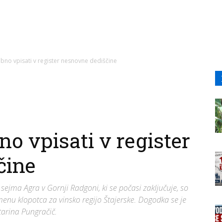
bno vpisati v register nesnovne dediščine
o vpisati v register
čine
ejma Agra v Gornji Radgoni, ki se počasi zaključuje, so
menu klopotca za vinsko regijo Štajerske. Dogodka se je
atarina Pungračič.