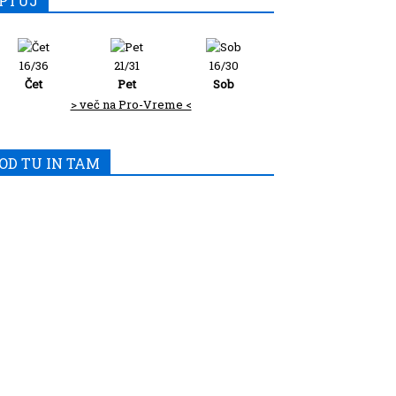
PTUJ
16/36
21/31
16/30
Čet
Pet
Sob
> več na Pro-Vreme <
OD TU IN TAM