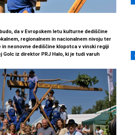
obudo, da v Evropskem letu kulturne dediščine
okalnem, regionalnem in nacionalnem nivoju ter
in nesnovne dediščine klopotca v vinski regiji
Golc iz direktor PRJ Halo, ki je tudi varuh