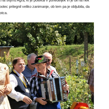
 na sejmu Agra, ki je potekal v ponedeljek in je bil na nek
potec pritegnil veliko zanimanje, ob tem pa je obljubila, da
otca.