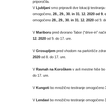
priporočila.
V
Ljubljani
smo pripravili dve lokaciji testiranj
omogočeno,
28., 29., 30. in 31. 12. 2020 od 9. 
omogočeno
28., 29., 30. in 31. 12. 2020
od 9. d
V
Mariboru
pred dvorano Tabor (“drive-in” način)
12. 2020
od 9. do 17. ure.
V
Grosupljem
pred vhodom na parkirišče zdra
2020
od 8. do 17. ure.
V
Ravnah na Koroškem
v avli mestne hiše
bo
do 17. ure.
V
Kungoti
bo množično testiranje omogočeno
V
Lendavi
bo množično testiranje omogočeno