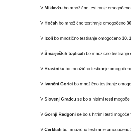
V
Miklavžu
bo množično testiranje omogočen
V
Hočah
bo množično testiranje omogočeno
30
V
Izoli
bo množično testiranje omogočeno
30. 
V
Šmarjeških toplicah
bo množično testiranj
V
Hrastniku
bo množično testiranje omogočen
V
Ivančni Gorici
bo množično testiranje omog
V
Slovenj Gradcu
se bo s hitrimi testi mogoče t
V
Gornji Radgoni
se bo s hitrimi testi mogoče t
V
Cerkljah
bo množično testiranje omogočeno