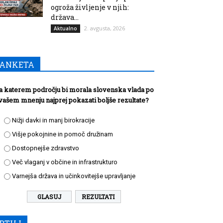
ogroža življenje v njih:
država...
2. avgusta, 2026
Aktualno
ANKETA
a katerem področju bi morala slovenska vlada po
vašem mnenju najprej pokazati boljše rezultate?
Nižji davki in manj birokracije
Višje pokojnine in pomoč družinam
Dostopnejše zdravstvo
Več vlaganj v občine in infrastrukturo
Varnejša država in učinkovitejše upravljanje
REZULTATI