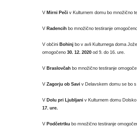
V
Mirni Peči
v Kulturnem domu
bo množično t
V
Radencih
bo množično testiranje omogočen
V občini
Bohinj
bo v avli Kulturnega doma Jo
omogočeno
30. 12. 2020
od 9. do 16. ure.
V
Braslovčah
bo množično testiranje omogoč
V
Zagorju ob Savi
v Delavskem domu se bo s hi
V
Dolu pri Ljubljani
v Kulturnem domu Dolsko 
17. ure.
V
Podčetrtku
bo množično testiranje omogoč