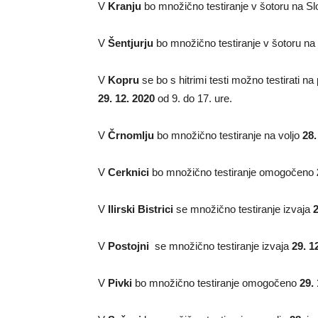
V
Kranju
bo množično testiranje v šotoru na 
V
Šentjurju
bo množično testiranje v šotoru n
V
Kopru
se bo s hitrimi testi možno testirati n
29. 12. 2020
od 9. do 17. ure.
V
Črnomlju
bo množično testiranje na voljo
28.
V
Cerknici
bo množično testiranje omogočeno
V
Ilirski Bistrici
se množično testiranje izvaja
2
V
Postojni
se množično testiranje izvaja
29. 1
V
Pivki
bo množično testiranje omogočeno
29.