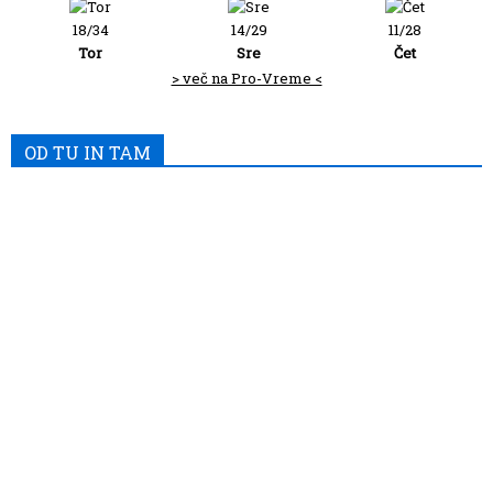
18/34
14/29
11/28
Tor
Sre
Čet
> več na Pro-Vreme <
OD TU IN TAM