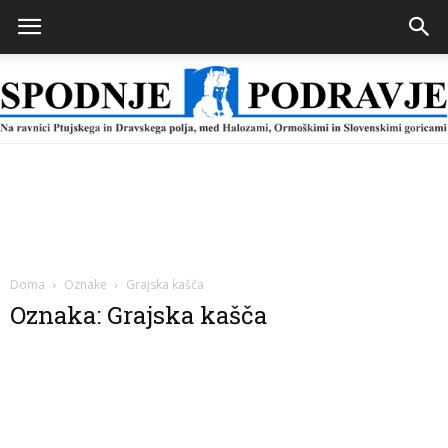
Spodnje
Podravje
Doma
Oznake
Grajska kašča
Oznaka: Grajska kašča