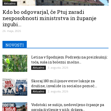
Aktualno
Kdo bo odgovarjal, če Ptuj zaradi
nesposobnosti ministrstva in županje
izgubi...
26. maja, 2026
NOVOSTI
Letina v Spodnjem Podravju na preizkušnji:
toča, suša in bolezni močno...
3. avgusta, 2026
Aktualno
Skoraj 180 milijonov evrov luknje za
družine, invalide in socialno pomoč:...
2. avgusta, 2026
Aktualno
Vodotoki se sušijo, nedovoljeno črpanje pa
ogroža življenje v njih: država...