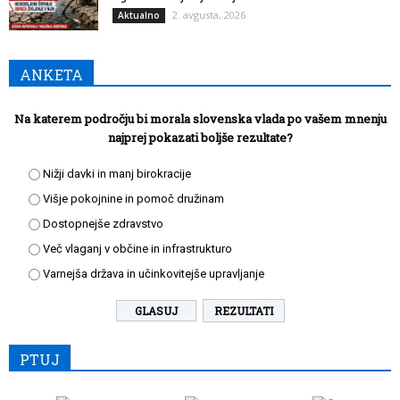
2. avgusta, 2026
Aktualno
ANKETA
Na katerem področju bi morala slovenska vlada po vašem mnenju
najprej pokazati boljše rezultate?
Nižji davki in manj birokracije
Višje pokojnine in pomoč družinam
Dostopnejše zdravstvo
Več vlaganj v občine in infrastrukturo
Varnejša država in učinkovitejše upravljanje
REZULTATI
PTUJ