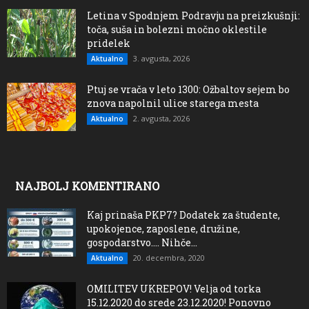
Letina v Spodnjem Podravju na preizkušnji:
toča, suša in bolezni močno oklestile
pridelek
3. avgusta, 2026
Aktualno
Ptuj se vrača v leto 1300: Ožbaltov sejem bo
znova napolnil ulice starega mesta
2. avgusta, 2026
Aktualno
NAJBOLJ KOMENTIRANO
Kaj prinaša PKP7? Dodatek za študente,
upokojence, zaposlene, družine,
gospodarstvo…. Nihče...
20. decembra, 2020
Aktualno
OMILITEV UKREPOV! Velja od torka
15.12.2020 do srede 23.12.2020! Ponovno