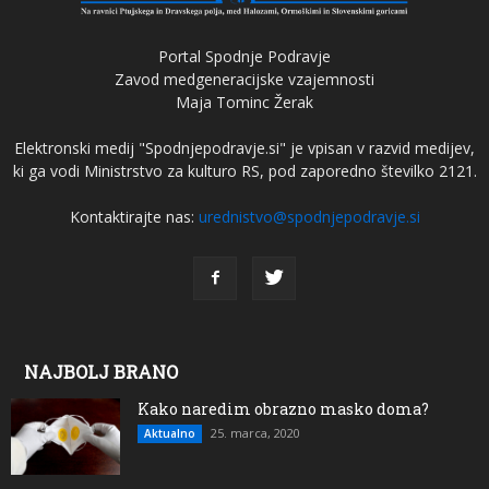
Portal Spodnje Podravje
Zavod medgeneracijske vzajemnosti
Maja Tominc Žerak
Elektronski medij "Spodnjepodravje.si" je vpisan v razvid medijev,
ki ga vodi Ministrstvo za kulturo RS, pod zaporedno številko 2121.
Kontaktirajte nas:
urednistvo@spodnjepodravje.si
NAJBOLJ BRANO
Kako naredim obrazno masko doma?
25. marca, 2020
Aktualno