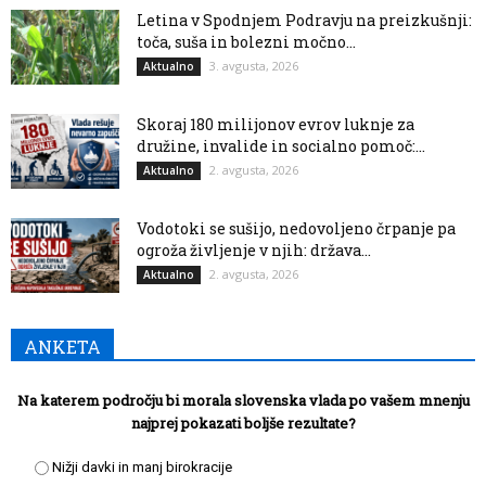
Letina v Spodnjem Podravju na preizkušnji:
toča, suša in bolezni močno...
3. avgusta, 2026
Aktualno
Skoraj 180 milijonov evrov luknje za
družine, invalide in socialno pomoč:...
2. avgusta, 2026
Aktualno
Vodotoki se sušijo, nedovoljeno črpanje pa
ogroža življenje v njih: država...
2. avgusta, 2026
Aktualno
ANKETA
Na katerem področju bi morala slovenska vlada po vašem mnenju
najprej pokazati boljše rezultate?
Nižji davki in manj birokracije