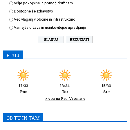
Višje pokojnine in pomoč družinam
Dostopnejše zdravstvo
Več vlaganj v občine in infrastrukturo
Varnejša država in učinkovitejše upravljanje
REZULTATI
PTUJ
17/33
18/34
15/30
Pon
Tor
Sre
> več na Pro-Vreme <
OD TU IN TAM