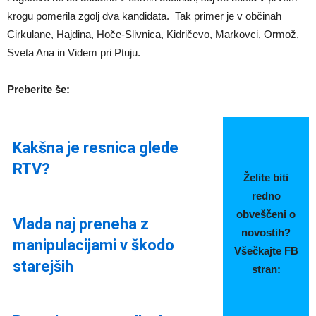
krogu pomerila zgolj dva kandidata. Tak primer je v občinah
Cirkulane, Hajdina, Hoče-Slivnica, Kidričevo, Markovci, Ormož,
Sveta Ana in Videm pri Ptuju.
Preberite še:
Kakšna je resnica glede
RTV?
Želite biti
redno
obveščeni o
Vlada naj preneha z
novostih?
manipulacijami v škodo
Všečkajte FB
starejših
stran: