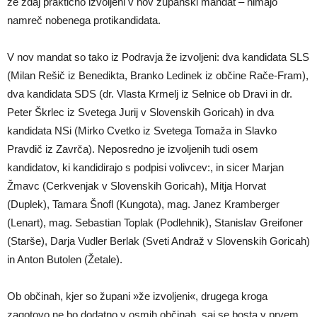
že zdaj praktično izvoljeni v nov županski mandat – nimajo
namreč nobenega protikandidata.
V nov mandat so tako iz Podravja že izvoljeni: dva kandidata SLS
(Milan Rešič iz Benedikta, Branko Ledinek iz občine Rače-Fram),
dva kandidata SDS (dr. Vlasta Krmelj iz Selnice ob Dravi in dr.
Peter Škrlec iz Svetega Jurij v Slovenskih Goricah) in dva
kandidata NSi (Mirko Cvetko iz Svetega Tomaža in Slavko
Pravdič iz Zavrča). Neposredno je izvoljenih tudi osem
kandidatov, ki kandidirajo s podpisi volivcev:, in sicer Marjan
Žmavc (Cerkvenjak v Slovenskih Goricah), Mitja Horvat
(Duplek), Tamara Šnofl (Kungota), mag. Janez Kramberger
(Lenart), mag. Sebastian Toplak (Podlehnik), Stanislav Greifoner
(Starše), Darja Vudler Berlak (Sveti Andraž v Slovenskih Goricah)
in Anton Butolen (Žetale).
Ob občinah, kjer so župani »že izvoljeni«, drugega kroga
zagotovo ne bo dodatno v osmih občinah, saj se bosta v prvem