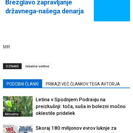
Brezglavo zapravljanje
državnega-našega denarja
MR
OZNAKE
lokalne-volitve
PODOBNI ČLANKI
PRIKAŽI VEČ ČLANKOV TEGA AVTORJA
Letina v Spodnjem Podravju na
preizkušnji: toča, suša in bolezni močno
oklestile pridelek
Aktualno
Skoraj 180 milijonov evrov luknje za