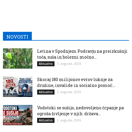
NOVOSTI
Letina v Spodnjem Podravju na preizkušnji:
toča, suša in bolezni močno...
3. avgusta, 2026
Aktualno
Skoraj 180 milijonov evrov luknje za
družine, invalide in socialno pomoč:...
2. avgusta, 2026
Aktualno
Vodotoki se sušijo, nedovoljeno črpanje pa
ogroža življenje v njih: država...
2. avgusta, 2026
Aktualno