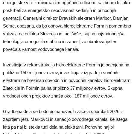
energetske vire z minimalnim ogljičnim odtisom, saj bomo le tako
poskrbeli za energetsko neodvisnost sedanjih in prihodnjih
generacij. Generalni direktor Dravskih elektrarn Maribor, Damjan
Seme, opozarja, da bo obnova hidroelektrarne Formin pomembno
vplivala na celotno Slovenijo in tudi širše, saj bo najsodobnejša
tehnologija omogočila stabilno in zanesljivo obratovanje ter
povečala varnost vodovodnega kanala.
Investicija v rekonstrukcijo hidroelektrarne Formin je ocenjena na
približno 150 milijonov evrov, investicija v izgradnjo sončnih
elektrarn na brežinah dovodnih in odvodnih kanalov hidroelektrarn
Zlatoličje in Formin pa na približno 37 milijonov evrov. Skupna
vrednost obeh projektov znaša okoli 187 milijonov evrov.
Gradbena dela se bodo po napovedih začela spomladi 2026 z
zaprtjem jezu Markovci in sanacijo dovodnega kanala, še istega
leta pa naj bi stekla tudi dela na elektrarni. Ponovno naj bi