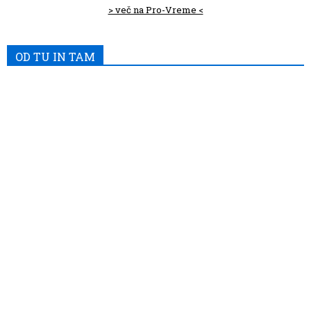
> več na Pro-Vreme <
OD TU IN TAM