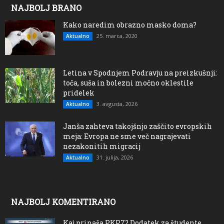
NAJBOLJ BRANO
Kako naredim obrazno masko doma?
25. marca, 2020
Aktualno
Letina v Spodnjem Podravju na preizkušnji:
toča, suša in bolezni močno oklestile
pridelek
3. avgusta, 2026
Aktualno
Janša zahteva takojšnjo zaščito evropskih
meja: Evropa ne sme več nagrajevati
nezakonitih migracij
31. julija, 2026
Aktualno
NAJBOLJ KOMENTIRANO
Kaj prinaša PKP7? Dodatek za študente,