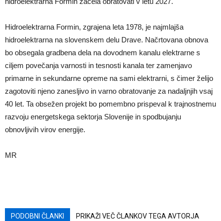
hidroelektrarna Formin začela obratovati v letu 2027.
Hidroelektrarna Formin, zgrajena leta 1978, je najmlajša
hidroelektrarna na slovenskem delu Drave. Načrtovana obnova
bo obsegala gradbena dela na dovodnem kanalu elektrarne s
ciljem povečanja varnosti in tesnosti kanala ter zamenjavo
primarne in sekundarne opreme na sami elektrarni, s čimer želijo
zagotoviti njeno zanesljivo in varno obratovanje za nadaljnjih vsaj
40 let. Ta obsežen projekt bo pomembno prispeval k trajnostnemu
razvoju energetskega sektorja Slovenije in spodbujanju
obnovljivih virov energije.
MR
PODOBNI ČLANKI
PRIKAŽI VEČ ČLANKOV TEGA AVTORJA