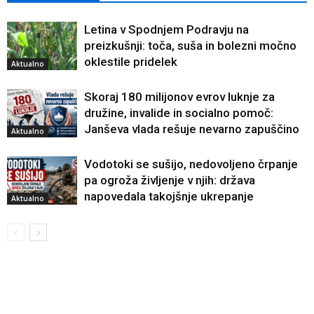
Letina v Spodnjem Podravju na
preizkušnji: toča, suša in bolezni močno
oklestile pridelek
Aktualno
Skoraj 180 milijonov evrov luknje za
družine, invalide in socialno pomoč:
Janševa vlada rešuje nevarno zapuščino
Aktualno
Vodotoki se sušijo, nedovoljeno črpanje
pa ogroža življenje v njih: država
napovedala takojšnje ukrepanje
Aktualno