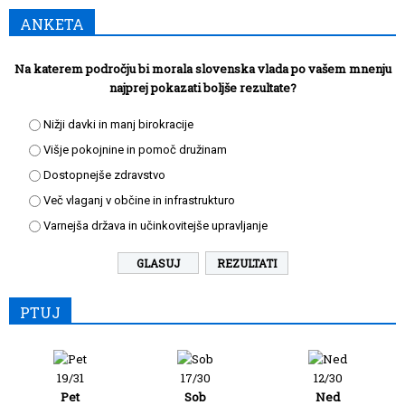
ANKETA
Na katerem področju bi morala slovenska vlada po vašem mnenju
najprej pokazati boljše rezultate?
Nižji davki in manj birokracije
Višje pokojnine in pomoč družinam
Dostopnejše zdravstvo
Več vlaganj v občine in infrastrukturo
Varnejša država in učinkovitejše upravljanje
REZULTATI
PTUJ
19/31
17/30
12/30
Pet
Sob
Ned