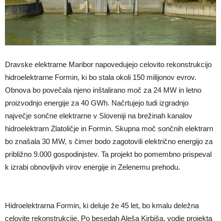
Dravske elektrarne Maribor napovedujejo celovito rekonstrukcijo
hidroelektrarne Formin, ki bo stala okoli 150 milijonov evrov.
Obnova bo povečala njeno inštalirano moč za 24 MW in letno
proizvodnjo energije za 40 GWh. Načrtujejo tudi izgradnjo
največje sončne elektrarne v Sloveniji na brežinah kanalov
hidroelektrarn Zlatoličje in Formin. Skupna moč sončnih elektrarn
bo znašala 30 MW, s čimer bodo zagotovili električno energijo za
približno 9.000 gospodinjstev. Ta projekt bo pomembno prispeval
k izrabi obnovljivih virov energije in Zelenemu prehodu.
Hidroelektrarna Formin, ki deluje že 45 let, bo kmalu deležna
celovite rekonstrukcije. Po besedah Aleša Kirbiša, vodje projekta