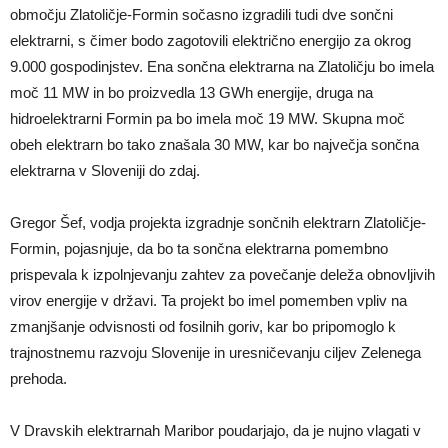
območju Zlatoličje-Formin sočasno izgradili tudi dve sončni
elektrarni, s čimer bodo zagotovili električno energijo za okrog
9.000 gospodinjstev. Ena sončna elektrarna na Zlatoličju bo imela
moč 11 MW in bo proizvedla 13 GWh energije, druga na
hidroelektrarni Formin pa bo imela moč 19 MW. Skupna moč
obeh elektrarn bo tako znašala 30 MW, kar bo največja sončna
elektrarna v Sloveniji do zdaj.
Gregor Šef, vodja projekta izgradnje sončnih elektrarn Zlatoličje-
Formin, pojasnjuje, da bo ta sončna elektrarna pomembno
prispevala k izpolnjevanju zahtev za povečanje deleža obnovljivih
virov energije v državi. Ta projekt bo imel pomemben vpliv na
zmanjšanje odvisnosti od fosilnih goriv, kar bo pripomoglo k
trajnostnemu razvoju Slovenije in uresničevanju ciljev Zelenega
prehoda.
V Dravskih elektrarnah Maribor poudarjajo, da je nujno vlagati v