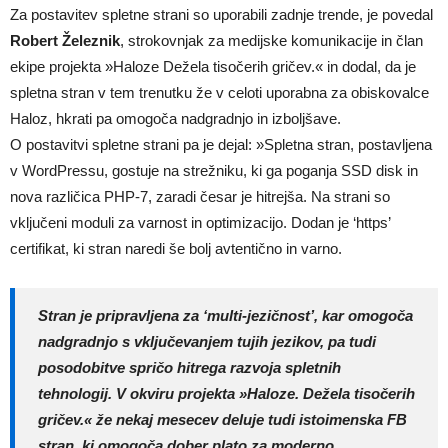
Za postavitev spletne strani so uporabili zadnje trende, je povedal
Robert Železnik
, strokovnjak za medijske komunikacije in član
ekipe projekta »Haloze Dežela tisočerih gričev.« in dodal, da je
spletna stran v tem trenutku že v celoti uporabna za obiskovalce
Haloz, hkrati pa omogoča nadgradnjo in izboljšave.
O postavitvi spletne strani pa je dejal: »Spletna stran, postavljena
v WordPressu, gostuje na strežniku, ki ga poganja SSD disk in
nova različica PHP-7, zaradi česar je hitrejša. Na strani so
vključeni moduli za varnost in optimizacijo. Dodan je ‘https’
certifikat, ki stran naredi še bolj avtentično in varno.
Stran je pripravljena za ‘multi-jezičnost’, kar omogoča
nadgradnjo s vključevanjem tujih jezikov, pa tudi
posodobitve spričo hitrega razvoja spletnih
tehnologij. V okviru projekta »Haloze. Dežela tisočerih
gričev.« že nekaj mesecev deluje tudi istoimenska FB
stran, ki omogoča dober plato za moderno