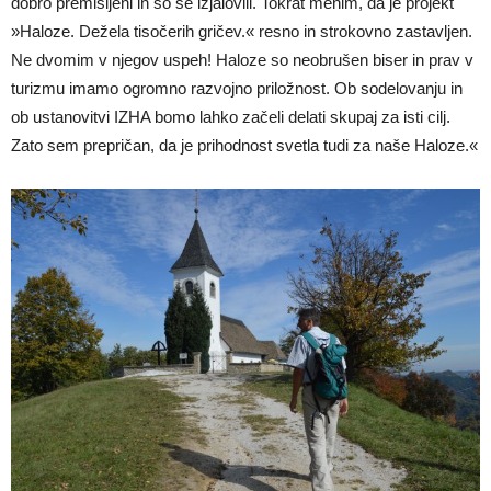
dobro premišljeni in so se izjalovili. Tokrat menim, da je projekt
»Haloze. Dežela tisočerih gričev.« resno in strokovno zastavljen.
Ne dvomim v njegov uspeh! Haloze so neobrušen biser in prav v
turizmu imamo ogromno razvojno priložnost. Ob sodelovanju in
ob ustanovitvi IZHA bomo lahko začeli delati skupaj za isti cilj.
Zato sem prepričan, da je prihodnost svetla tudi za naše Haloze.«