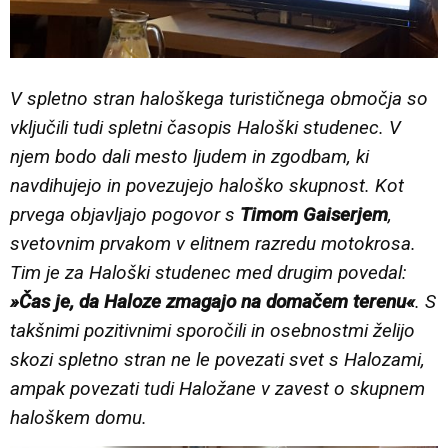
V spletno stran haloškega turističnega območja so
vključili tudi spletni časopis Haloški studenec. V
njem bodo dali mesto ljudem in zgodbam, ki
navdihujejo in povezujejo haloško skupnost. Kot
prvega objavljajo pogovor s
Timom Gaiserjem
,
svetovnim prvakom v elitnem razredu motokrosa.
Tim je za Haloški studenec med drugim povedal:
»Čas je, da Haloze zmagajo na domačem terenu«
. S
takšnimi pozitivnimi sporočili in osebnostmi želijo
skozi spletno stran ne le povezati svet s Halozami,
ampak povezati tudi Haložane v zavest o skupnem
haloškem domu.