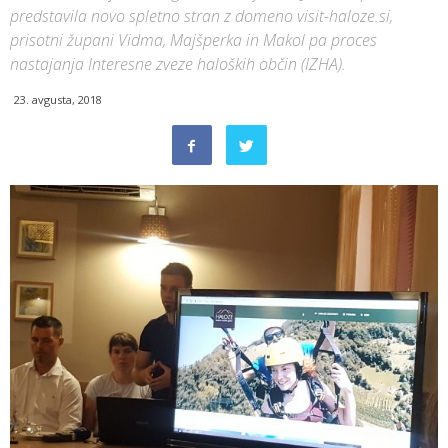
predstavila novo spletno stran z domeno visit-haloze.si,
prisotni župani Vidma, Majšperka in Makol pa proces
nastajanja Interesne zveze haloških občin (IZHA).
23. avgusta, 2018