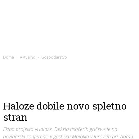
Doma
Aktualno
Gospodarstvo
Haloze dobile novo spletno
stran
Ekipa projekta »Haloze. Dežela tisočerih gričev.« je na
novinarski konferenci v gostišču Majolka v Jurovcih pri Vidmu