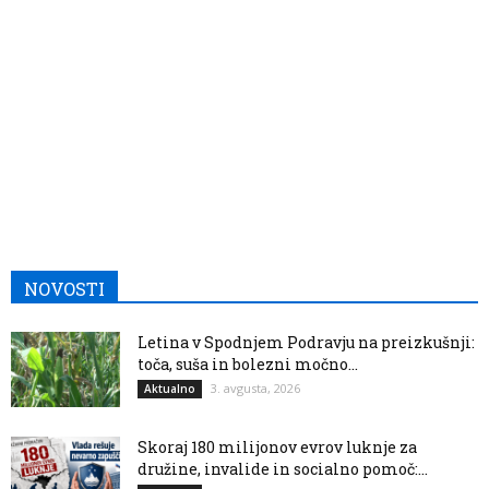
NOVOSTI
Letina v Spodnjem Podravju na preizkušnji:
toča, suša in bolezni močno...
3. avgusta, 2026
Aktualno
Skoraj 180 milijonov evrov luknje za
družine, invalide in socialno pomoč:...