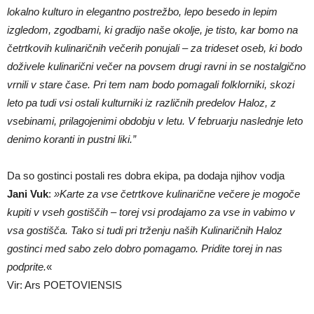
lokalno kulturo in elegantno postrežbo, lepo besedo in lepim
izgledom, zgodbami, ki gradijo naše okolje, je tisto, kar bomo na
četrtkovih kulinaričnih večerih ponujali – za trideset oseb, ki bodo
doživele kulinarični večer na povsem drugi ravni in se nostalgično
vrnili v stare čase. Pri tem nam bodo pomagali folklorniki, skozi
leto pa tudi vsi ostali kulturniki iz različnih predelov Haloz, z
vsebinami, prilagojenimi obdobju v letu. V februarju naslednje leto
denimo koranti in pustni liki.”
Da so gostinci postali res dobra ekipa, pa dodaja njihov vodja
Jani Vuk
:
»Karte za vse četrtkove kulinarične večere je mogoče
kupiti v vseh gostiščih – torej vsi prodajamo za vse in vabimo v
vsa gostišča. Tako si tudi pri trženju naših Kulinaričnih Haloz
gostinci med sabo zelo dobro pomagamo. Pridite torej in nas
podprite.
«
Vir: Ars POETOVIENSIS