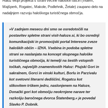
Haloz ekipi projekta s strani večine haloških občin (Videm,
Majšperk, Rogatec, Makole, Podlehnik, Žetale) zaupano delo na
nadaljnjem razvoju haloškega turističnega območja.
»V zadnjem mesecu dni smo se osredotočili na
postavitev spletne strani visit-haloze.si, ki bo osrednji
komunikacijski in promocijski portal Interesne zveze
haloških občin – IZHA. Vsebina in podoba spletne
strani se naslanjata na koncept skupnega haloške
turističnega območja, ki temelji na šestih vstopnih
točkah, največjih znamenitostih Haloz: Ptujski Gori in
sakralnem, Gorci in vinski kulturi, Borlu in Parzivalu
kot svetovni literarni dediščini, Rogatcu kot
slikovitem trškem jedru, naslonjenem na Haloze,
Donački gori kot območju neokrnjene narave ter
razkošju baročnega dvorca Štatenberg,« je povedal
Slavko P. Dobnik.