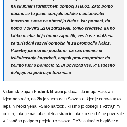
na skupnem turističnem območju Haloz. Zato bomo
občine še to jesen sprejele odloke o ustanovitvi
interesne zveze na območju Haloz, kar pomeni, da
bomo v okviru IZHA združevali toliko sredstev, da bo
lahko oseba, ki jo bomo zaposlili, ves čas zadolžena
za turistični razvoj območja in za promocijo Haloz.
Posebej pa moram poudariti, da naš nameni ni
izključevanje kogarkoli, ampak prav nasprotno; da
želimo tudi s pomočjo IZHA povezati vse, ki uspešno
delujejo na področju turizma.«
Videmski župan
Friderik Bračič
je dodal, da imajo Haložani
izjemno srečo, da živijo v tem delu Slovenije, kjer je narava tako
lepa in neokrnjena: »Smo na točki, ki smo jo dosegli s vztrajnim
delom; tako je nastala spletna stran in tako so se občine povezale
v finančno podporo projektu »Haloze. Dežela tisočerih gričev.«.