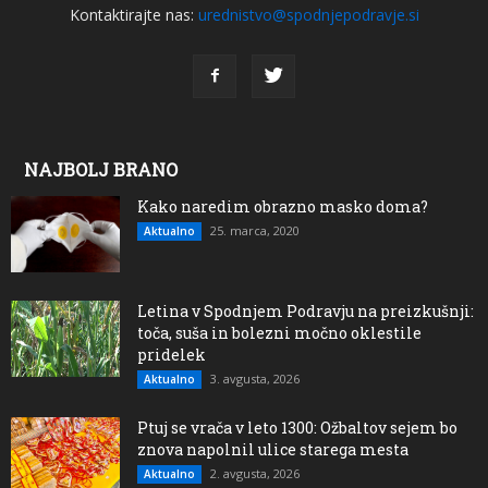
Kontaktirajte nas:
urednistvo@spodnjepodravje.si
NAJBOLJ BRANO
Kako naredim obrazno masko doma?
25. marca, 2020
Aktualno
Letina v Spodnjem Podravju na preizkušnji:
toča, suša in bolezni močno oklestile
pridelek
3. avgusta, 2026
Aktualno
Ptuj se vrača v leto 1300: Ožbaltov sejem bo
znova napolnil ulice starega mesta
2. avgusta, 2026
Aktualno