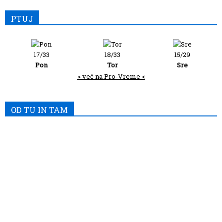
PTUJ
17/33
18/33
15/29
Pon
Tor
Sre
> več na Pro-Vreme <
OD TU IN TAM