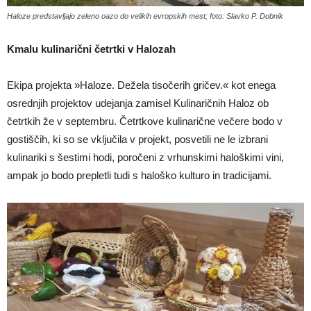
Haloze predstavljajo zeleno oazo do velikih evropskih mest; foto: Slavko P. Dobnik
Kmalu kulinarični četrtki v Halozah
Ekipa projekta »Haloze. Dežela tisočerih gričev.« kot enega
osrednjih projektov udejanja zamisel Kulinaričnih Haloz ob
četrtkih že v septembru. Četrtkove kulinarične večere bodo v
gostiščih, ki so se vključila v projekt, posvetili ne le izbrani
kulinariki s šestimi hodi, poročeni z vrhunskimi haloškimi vini,
ampak jo bodo prepletli tudi s haloško kulturo in tradicijami.