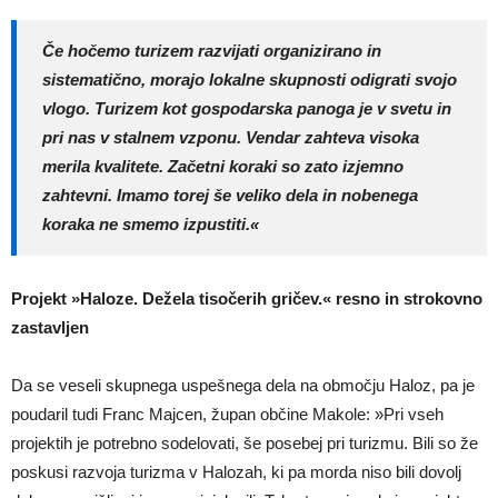
Če hočemo turizem razvijati organizirano in
sistematično, morajo lokalne skupnosti odigrati svojo
vlogo. Turizem kot gospodarska panoga je v svetu in
pri nas v stalnem vzponu. Vendar zahteva visoka
merila kvalitete. Začetni koraki so zato izjemno
zahtevni. Imamo torej še veliko dela in nobenega
koraka ne smemo izpustiti.«
Projekt »Haloze. Dežela tisočerih gričev.« resno in strokovno
zastavljen
Da se veseli skupnega uspešnega dela na območju Haloz, pa je
poudaril tudi Franc Majcen, župan občine Makole: »Pri vseh
projektih je potrebno sodelovati, še posebej pri turizmu. Bili so že
poskusi razvoja turizma v Halozah, ki pa morda niso bili dovolj