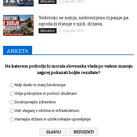
2. avgusta, 2026
Aktualno
Vodotoki se sušijo, nedovoljeno črpanje pa
ogroža življenje v njih: država...
2. avgusta, 2026
Aktualno
ANKETA
Na katerem področju bi morala slovenska vlada po vašem mnenju
najprej pokazati boljše rezultate?
Nižji davki in manj birokracije
Višje pokojnine in pomoč družinam
Dostopnejše zdravstvo
Več vlaganj v občine in infrastrukturo
Varnejša država in učinkovitejše upravljanje
REZULTATI