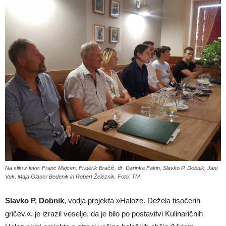
Na sliki z leve: Franc Majcen, Friderik Bračič, dr. Darinka Fakin, Slavko P. Dobnik, Jani
Vuk, Maja Glaser Bedenik in Robert Železnik. Foto: TM
Slavko P. Dobnik
, vodja projekta »Haloze. Dežela tisočerih
gričev.«, je izrazil veselje, da je bilo po postavitvi Kulinaričnih