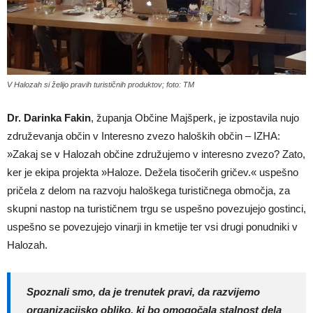
V Halozah si želijo pravih turističnih produktov; foto: TM
Dr. Darinka Fakin
, županja Občine Majšperk, je izpostavila nujo
združevanja občin v Interesno zvezo haloških občin – IZHA:
»Zakaj se v Halozah občine združujemo v interesno zvezo? Zato,
ker je ekipa projekta »Haloze. Dežela tisočerih gričev.« uspešno
pričela z delom na razvoju haloškega turističnega območja, za
skupni nastop na turističnem trgu se uspešno povezujejo gostinci,
uspešno se povezujejo vinarji in kmetije ter vsi drugi ponudniki v
Halozah.
Spoznali smo, da je trenutek pravi, da razvijemo
organizacijsko obliko, ki bo omogočala stalnost dela