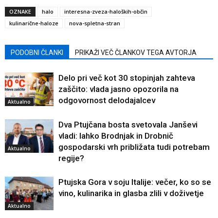
OZNAKE
halo
interesna-zveza-haloških-občin
kulinarične-haloze
nova-spletna-stran
PODOBNI ČLANKI
PRIKAŽI VEČ ČLANKOV TEGA AVTORJA
Delo pri več kot 30 stopinjah zahteva
zaščito: vlada jasno opozorila na
odgovornost delodajalcev
Aktualno
Dva Ptujčana bosta svetovala Janševi
vladi: lahko Brodnjak in Drobnič
gospodarski vrh približata tudi potrebam
Aktualno
regije?
Ptujska Gora v soju Italije: večer, ko so se
vino, kulinarika in glasba zlili v doživetje
Aktualno