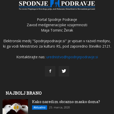
Portal Spodnje Podravje
Zavod medgeneracijske vzajemnosti
Maja Tominc Žerak
Elektronski medij "Spodnjepodravje.si" je vpisan v razvid medijev,
ki ga vodi Ministrstvo za kulturo RS, pod zaporedno številko 2121.
Kontaktirajte nas:
urednistvo@spodnjepodravje.si
NAJBOLJ BRANO
Kako naredim obrazno masko doma?
25. marca, 2020
Aktualno