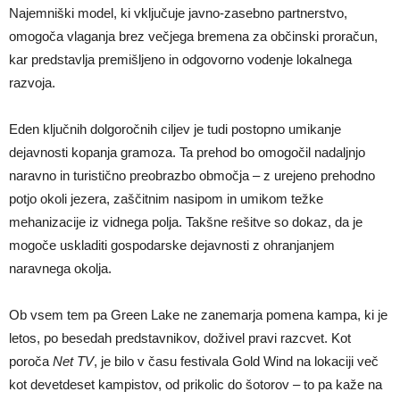
Najemniški model, ki vključuje javno-zasebno partnerstvo,
omogoča vlaganja brez večjega bremena za občinski proračun,
kar predstavlja premišljeno in odgovorno vodenje lokalnega
razvoja.
Eden ključnih dolgoročnih ciljev je tudi postopno umikanje
dejavnosti kopanja gramoza. Ta prehod bo omogočil nadaljnjo
naravno in turistično preobrazbo območja – z urejeno prehodno
potjo okoli jezera, zaščitnim nasipom in umikom težke
mehanizacije iz vidnega polja. Takšne rešitve so dokaz, da je
mogoče uskladiti gospodarske dejavnosti z ohranjanjem
naravnega okolja.
Ob vsem tem pa Green Lake ne zanemarja pomena kampa, ki je
letos, po besedah predstavnikov, doživel pravi razcvet. Kot
poroča
Net TV
, je bilo v času festivala Gold Wind na lokaciji več
kot devetdeset kampistov, od prikolic do šotorov – to pa kaže na