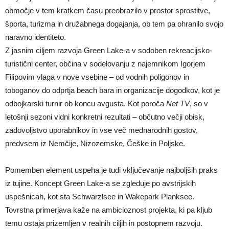
območje v tem kratkem času preobrazilo v prostor sprostitve,
športa, turizma in družabnega dogajanja, ob tem pa ohranilo svojo
naravno identiteto.
Z jasnim ciljem razvoja Green Lake-a v sodoben rekreacijsko-
turistični center, občina v sodelovanju z najemnikom Igorjem
Filipovim vlaga v nove vsebine – od vodnih poligonov in
toboganov do odprtja beach bara in organizacije dogodkov, kot je
odbojkarski turnir ob koncu avgusta. Kot poroča
Net TV
, so v
letošnji sezoni vidni konkretni rezultati – občutno večji obisk,
zadovoljstvo uporabnikov in vse več mednarodnih gostov,
predvsem iz Nemčije, Nizozemske, Češke in Poljske.
Pomemben element uspeha je tudi vključevanje najboljših praks
iz tujine. Koncept Green Lake-a se zgleduje po avstrijskih
uspešnicah, kot sta Schwarzlsee in Wakepark Planksee.
Tovrstna primerjava kaže na ambicioznost projekta, ki pa kljub
temu ostaja prizemljen v realnih ciljih in postopnem razvoju.