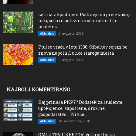
Letina v Spodnjem Podravju na preizkušnji:
toča, suša in bolezni močno oklestile
pridelek
3. avgusta, 2026
Aktualno
Ptuj se vrača v leto 1300: Ožbaltov sejem bo
znova napolnil ulice starega mesta
2. avgusta, 2026
Aktualno
NAJBOLJ KOMENTIRANO
Kaj prinaša PKP7? Dodatek za študente,
upokojence, zaposlene, družine,
gospodarstvo…. Nihče...
20. decembra, 2020
Aktualno
OMILITEV UKREPOV! Velja od torka