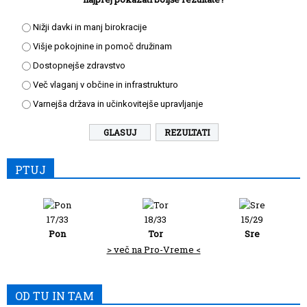
Nižji davki in manj birokracije
Višje pokojnine in pomoč družinam
Dostopnejše zdravstvo
Več vlaganj v občine in infrastrukturo
Varnejša država in učinkovitejše upravljanje
REZULTATI
PTUJ
17/33
18/33
15/29
Pon
Tor
Sre
> več na Pro-Vreme <
OD TU IN TAM