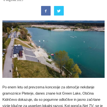
Po enem letu od prevzema koncesije za območje nekdanje
gramoznice Pleterje, danes znane kot Green Lake, Občina
Kidričevo dokazuje, da so pogumne odločitve in jasno začrtane
vizije ključne za uspešen lokalni razvoj. Kot poroča
Net TV
, se je