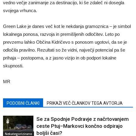
vedno večje zanimanje za destinacijo, ki še zdaleč ni dosegla
svojega vrhunca.
Green Lake je danes več kot le nekdanja gramoznica – je simbol
lokalnega ponosa, razvoja in premišljenih odločitev. Leto po
prevzemu lahko Občina Kidričevo s ponosom ugotovi, da se je
odločila pravilno. Rezultati so že vidni, največji potencial pa še
prihaja – postopoma, a z jasno vizijo in ob podpori lokalne
skupnosti.
MR
PODOBNI ČLANKI
PRIKAŽI VEČ ČLANKOV TEGA AVTORJA
Se za Spodnje Podravje z načrtovanjem
ceste Ptuj–Markovci končno odpirajo
boljši časi?
Nekategorizirano