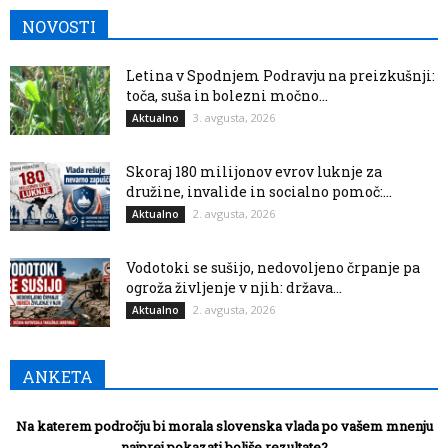
NOVOSTI
Letina v Spodnjem Podravju na preizkušnji:
toča, suša in bolezni močno...
3. avgusta, 2026
Aktualno
Skoraj 180 milijonov evrov luknje za
družine, invalide in socialno pomoč:...
2. avgusta, 2026
Aktualno
Vodotoki se sušijo, nedovoljeno črpanje pa
ogroža življenje v njih: država...
2. avgusta, 2026
Aktualno
ANKETA
Na katerem področju bi morala slovenska vlada po vašem mnenju
najprej pokazati boljše rezultate?