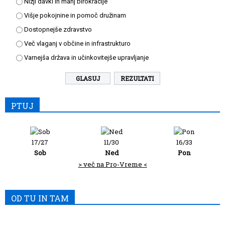
Nižji davki in manj birokracije
Višje pokojnine in pomoč družinam
Dostopnejše zdravstvo
Več vlaganj v občine in infrastrukturo
Varnejša država in učinkovitejše upravljanje
REZULTATI
PTUJ
17/27
11/30
16/33
Sob
Ned
Pon
> več na Pro-Vreme <
OD TU IN TAM