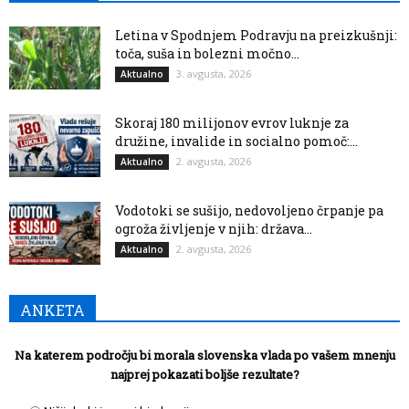
Letina v Spodnjem Podravju na preizkušnji:
toča, suša in bolezni močno...
3. avgusta, 2026
Aktualno
Skoraj 180 milijonov evrov luknje za
družine, invalide in socialno pomoč:...
2. avgusta, 2026
Aktualno
Vodotoki se sušijo, nedovoljeno črpanje pa
ogroža življenje v njih: država...
2. avgusta, 2026
Aktualno
ANKETA
Na katerem področju bi morala slovenska vlada po vašem mnenju
najprej pokazati boljše rezultate?