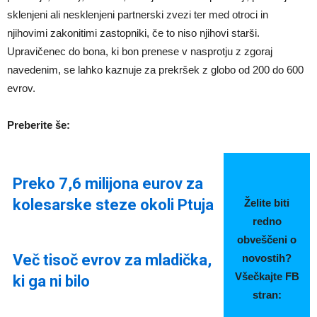
sklenjeni ali nesklenjeni partnerski zvezi ter med otroci in
njihovimi zakonitimi zastopniki, če to niso njihovi starši.
Upravičenec do bona, ki bon prenese v nasprotju z zgoraj
navedenim, se lahko kaznuje za prekršek z globo od 200 do 600
evrov.
Preberite še:
Preko 7,6 milijona eurov za
kolesarske steze okoli Ptuja
Želite biti
redno
obveščeni o
Več tisoč evrov za mladička,
novostih?
Všečkajte FB
ki ga ni bilo
stran: