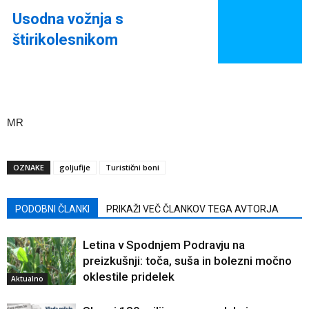
Usodna vožnja s
štirikolesnikom
MR
OZNAKE
goljufije
Turistični boni
PODOBNI ČLANKI
PRIKAŽI VEČ ČLANKOV TEGA AVTORJA
Letina v Spodnjem Podravju na
preizkušnji: toča, suša in bolezni močno
oklestile pridelek
Aktualno