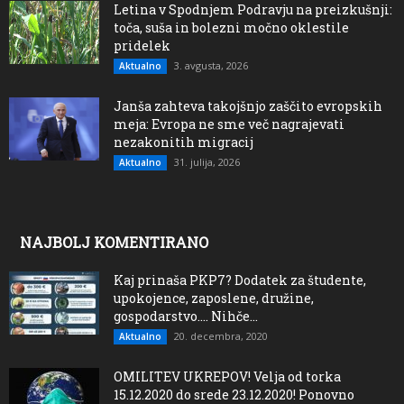
Letina v Spodnjem Podravju na preizkušnji:
toča, suša in bolezni močno oklestile
pridelek
3. avgusta, 2026
Aktualno
Janša zahteva takojšnjo zaščito evropskih
meja: Evropa ne sme več nagrajevati
nezakonitih migracij
31. julija, 2026
Aktualno
NAJBOLJ KOMENTIRANO
Kaj prinaša PKP7? Dodatek za študente,
upokojence, zaposlene, družine,
gospodarstvo…. Nihče...
20. decembra, 2020
Aktualno
OMILITEV UKREPOV! Velja od torka
15.12.2020 do srede 23.12.2020! Ponovno