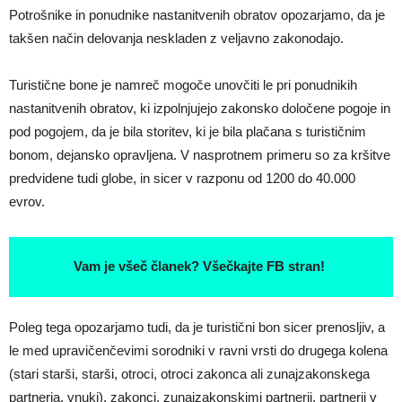
Potrošnike in ponudnike nastanitvenih obratov opozarjamo, da je
takšen način delovanja neskladen z veljavno zakonodajo.
Turistične bone je namreč mogoče unovčiti le pri ponudnikih
nastanitvenih obratov, ki izpolnjujejo zakonsko določene pogoje in
pod pogojem, da je bila storitev, ki je bila plačana s turističnim
bonom, dejansko opravljena. V nasprotnem primeru so za kršitve
predvidene tudi globe, in sicer v razponu od 1200 do 40.000
evrov.
Vam je všeč članek? Všečkajte FB stran!
Poleg tega opozarjamo tudi, da je turistični bon sicer prenosljiv, a
le med upravičenčevimi sorodniki v ravni vrsti do drugega kolena
(stari starši, starši, otroci, otroci zakonca ali zunajzakonskega
partnerja, vnuki), zakonci, zunajzakonskimi partnerji, partnerji v