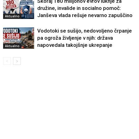
Skoraj 180 milijonov evrov luknje za
družine, invalide in socialno pomoč:
Janševa vlada rešuje nevarno zapuščino
Aktualno
Vodotoki se sušijo, nedovoljeno črpanje
pa ogroža življenje v njih: država
napovedala takojšnje ukrepanje
Aktualno