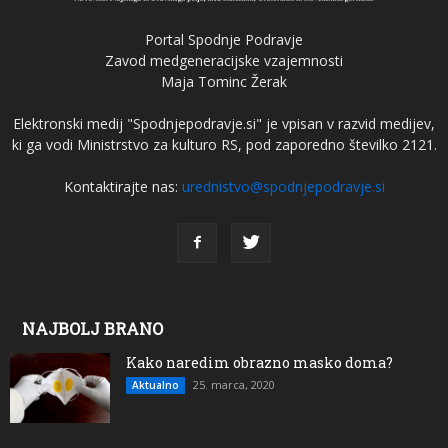
Portal Spodnje Podravje
Zavod medgeneracijske vzajemnosti
Maja Tominc Žerak
Elektronski medij "Spodnjepodravje.si" je vpisan v razvid medijev,
ki ga vodi Ministrstvo za kulturo RS, pod zaporedno številko 2121.
Kontaktirajte nas:
urednistvo@spodnjepodravje.si
NAJBOLJ BRANO
Kako naredim obrazno masko doma?
25. marca, 2020
Aktualno