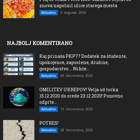
znova napolnil ulice starega mesta
2. avgusta, 2026
Aktualno
NAJBOLJ KOMENTIRANO
Kaj prinaša PKP7? Dodatek za študente,
upokojence, zaposlene, družine,
gospodarstvo…. Nihče...
20. decembra, 2020
Aktualno
OMILITEV UKREPOV! Velja od torka
15.12.2020 do srede 23.12.2020! Ponovno
odprte...
13. decembra, 2020
Aktualno
POTRES!
28. decembra, 2020
Aktualno