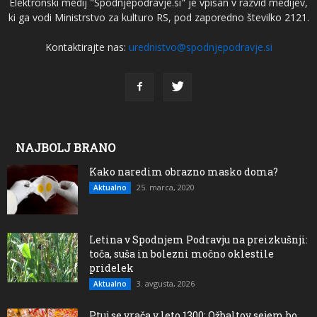
Elektronski medij "Spodnjepodravje.si" je vpisan v razvid medijev,
ki ga vodi Ministrstvo za kulturo RS, pod zaporedno številko 2121.
Kontaktirajte nas:
urednistvo@spodnjepodravje.si
NAJBOLJ BRANO
Kako naredim obrazno masko doma?
25. marca, 2020
Aktualno
Letina v Spodnjem Podravju na preizkušnji:
toča, suša in bolezni močno oklestile
pridelek
3. avgusta, 2026
Aktualno
Ptuj se vrača v leto 1300: Ožbaltov sejem bo