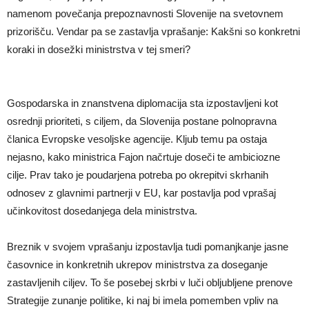
namenom povečanja prepoznavnosti Slovenije na svetovnem
prizorišču. Vendar pa se zastavlja vprašanje: Kakšni so konkretni
koraki in dosežki ministrstva v tej smeri?
Gospodarska in znanstvena diplomacija sta izpostavljeni kot
osrednji prioriteti, s ciljem, da Slovenija postane polnopravna
članica Evropske vesoljske agencije. Kljub temu pa ostaja
nejasno, kako ministrica Fajon načrtuje doseči te ambiciozne
cilje. Prav tako je poudarjena potreba po okrepitvi skrhanih
odnosev z glavnimi partnerji v EU, kar postavlja pod vprašaj
učinkovitost dosedanjega dela ministrstva.
Breznik v svojem vprašanju izpostavlja tudi pomanjkanje jasne
časovnice in konkretnih ukrepov ministrstva za doseganje
zastavljenih ciljev. To še posebej skrbi v luči obljubljene prenove
Strategije zunanje politike, ki naj bi imela pomemben vpliv na