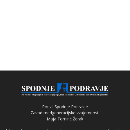
Portal Spodnje Podravje
Zavod medgeneracijske vzajemnosti
Maja Tominc Žerak