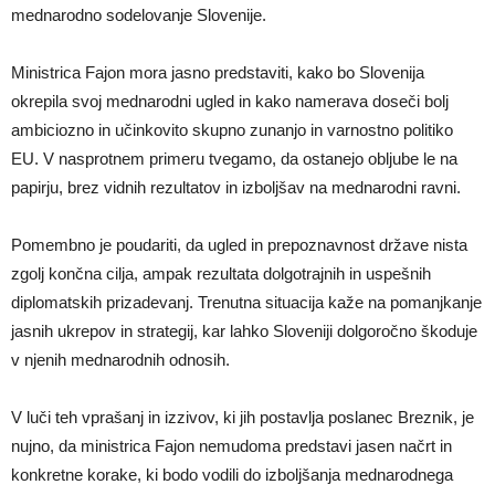
mednarodno sodelovanje Slovenije.
Ministrica Fajon mora jasno predstaviti, kako bo Slovenija
okrepila svoj mednarodni ugled in kako namerava doseči bolj
ambiciozno in učinkovito skupno zunanjo in varnostno politiko
EU. V nasprotnem primeru tvegamo, da ostanejo obljube le na
papirju, brez vidnih rezultatov in izboljšav na mednarodni ravni.
Pomembno je poudariti, da ugled in prepoznavnost države nista
zgolj končna cilja, ampak rezultata dolgotrajnih in uspešnih
diplomatskih prizadevanj. Trenutna situacija kaže na pomanjkanje
jasnih ukrepov in strategij, kar lahko Sloveniji dolgoročno škoduje
v njenih mednarodnih odnosih.
V luči teh vprašanj in izzivov, ki jih postavlja poslanec Breznik, je
nujno, da ministrica Fajon nemudoma predstavi jasen načrt in
konkretne korake, ki bodo vodili do izboljšanja mednarodnega