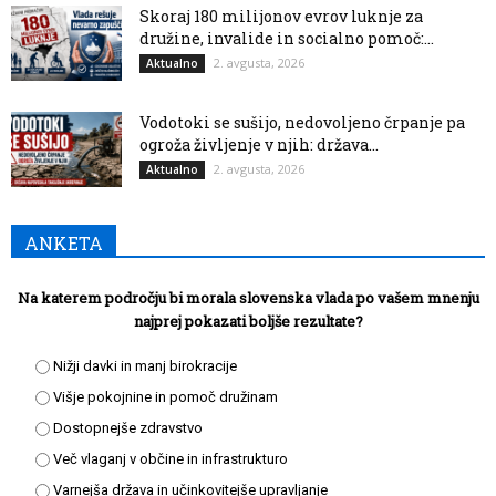
Skoraj 180 milijonov evrov luknje za
družine, invalide in socialno pomoč:...
2. avgusta, 2026
Aktualno
Vodotoki se sušijo, nedovoljeno črpanje pa
ogroža življenje v njih: država...
2. avgusta, 2026
Aktualno
ANKETA
Na katerem področju bi morala slovenska vlada po vašem mnenju
najprej pokazati boljše rezultate?
Nižji davki in manj birokracije
Višje pokojnine in pomoč družinam
Dostopnejše zdravstvo
Več vlaganj v občine in infrastrukturo
Varnejša država in učinkovitejše upravljanje