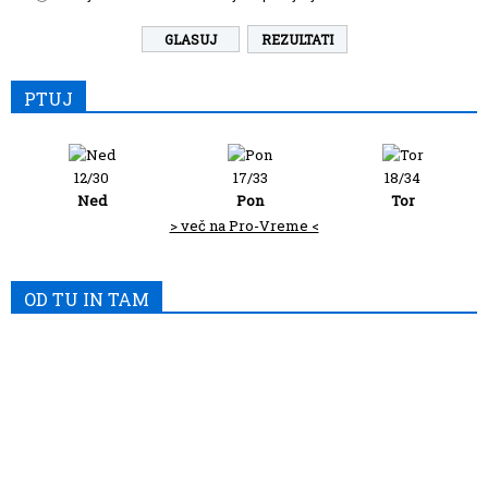
REZULTATI
PTUJ
12/30
17/33
18/34
Ned
Pon
Tor
> več na Pro-Vreme <
OD TU IN TAM