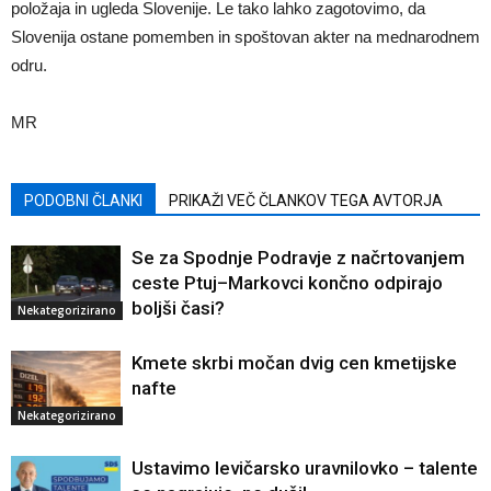
položaja in ugleda Slovenije. Le tako lahko zagotovimo, da
Slovenija ostane pomemben in spoštovan akter na mednarodnem
odru.
MR
PODOBNI ČLANKI
PRIKAŽI VEČ ČLANKOV TEGA AVTORJA
Se za Spodnje Podravje z načrtovanjem
ceste Ptuj–Markovci končno odpirajo
boljši časi?
Nekategorizirano
Kmete skrbi močan dvig cen kmetijske
nafte
Nekategorizirano
Ustavimo levičarsko uravnilovko – talente