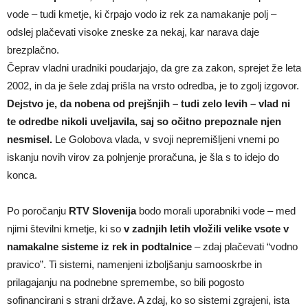
vode – tudi kmetje, ki črpajo vodo iz rek za namakanje polj –
odslej plačevati visoke zneske za nekaj, kar narava daje
brezplačno.
Čeprav vladni uradniki poudarjajo, da gre za zakon, sprejet že leta
2002, in da je šele zdaj prišla na vrsto odredba, je to zgolj izgovor.
Dejstvo je, da nobena od prejšnjih – tudi zelo levih – vlad ni
te odredbe nikoli uveljavila, saj so očitno prepoznale njen
nesmisel.
Le Golobova vlada, v svoji nepremišljeni vnemi po
iskanju novih virov za polnjenje proračuna, je šla s to idejo do
konca.
Po poročanju
RTV Slovenija
bodo morali uporabniki vode – med
njimi številni kmetje, ki so
v zadnjih letih vložili velike vsote v
namakalne sisteme iz rek in podtalnice
– zdaj plačevati “vodno
pravico”. Ti sistemi, namenjeni izboljšanju samooskrbe in
prilagajanju na podnebne spremembe, so bili pogosto
sofinancirani s strani države. A zdaj, ko so sistemi zgrajeni, ista