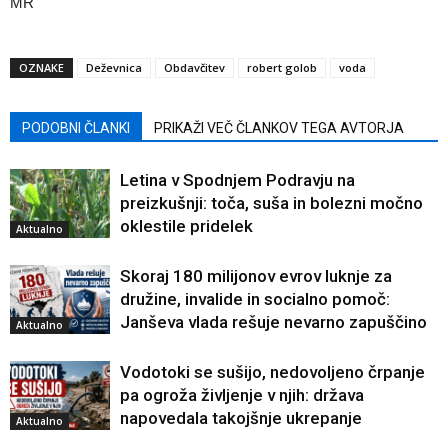
MR
OZNAKE
Deževnica
Obdavčitev
robert golob
voda
PODOBNI ČLANKI
PRIKAŽI VEČ ČLANKOV TEGA AVTORJA
Letina v Spodnjem Podravju na
preizkušnji: toča, suša in bolezni močno
oklestile pridelek
Aktualno
Skoraj 180 milijonov evrov luknje za
družine, invalide in socialno pomoč:
Janševa vlada rešuje nevarno zapuščino
Aktualno
Vodotoki se sušijo, nedovoljeno črpanje
pa ogroža življenje v njih: država
napovedala takojšnje ukrepanje
Aktualno