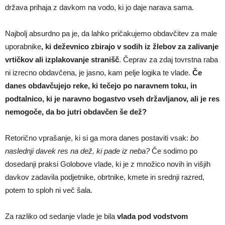
država prihaja z davkom na vodo, ki jo daje narava sama.
Najbolj absurdno pa je, da lahko pričakujemo obdavčitev za male
uporabnike
, ki deževnico zbirajo v sodih iz žlebov za zalivanje
vrtičkov ali izplakovanje stranišč
. Čeprav za zdaj tovrstna raba
ni izrecno obdavčena, je jasno, kam pelje logika te vlade.
Če
danes obdavčujejo reke, ki tečejo po naravnem toku, in
podtalnico, ki je naravno bogastvo vseh državljanov, ali je res
nemogoče, da bo jutri obdavčen še dež?
Retorično vprašanje, ki si ga mora danes postaviti vsak:
bo
naslednji davek res na dež, ki pade iz neba?
Če sodimo po
dosedanji praksi Golobove vlade, ki je z množico novih in višjih
davkov zadavila podjetnike, obrtnike, kmete in srednji razred,
potem to sploh ni več šala.
Za razliko od sedanje vlade je bila
vlada pod vodstvom