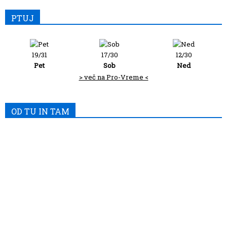
PTUJ
19/31
17/30
12/30
Pet
Sob
Ned
> več na Pro-Vreme <
OD TU IN TAM