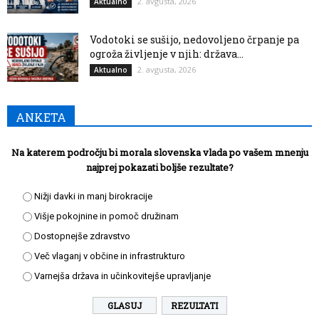
2. avgusta, 2026
Aktualno
Vodotoki se sušijo, nedovoljeno črpanje pa
ogroža življenje v njih: država...
2. avgusta, 2026
Aktualno
ANKETA
Na katerem področju bi morala slovenska vlada po vašem mnenju
najprej pokazati boljše rezultate?
Nižji davki in manj birokracije
Višje pokojnine in pomoč družinam
Dostopnejše zdravstvo
Več vlaganj v občine in infrastrukturo
Varnejša država in učinkovitejše upravljanje
REZULTATI