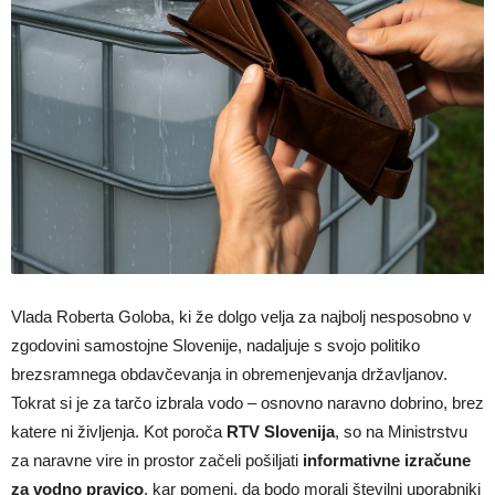
Vlada Roberta Goloba, ki že dolgo velja za najbolj nesposobno v
zgodovini samostojne Slovenije, nadaljuje s svojo politiko
brezsramnega obdavčevanja in obremenjevanja državljanov.
Tokrat si je za tarčo izbrala vodo – osnovno naravno dobrino, brez
katere ni življenja. Kot poroča
RTV Slovenija
, so na Ministrstvu
za naravne vire in prostor začeli pošiljati
informativne izračune
za vodno pravico
, kar pomeni, da bodo morali številni uporabniki