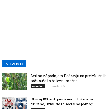
NOVOSTI
Letina v Spodnjem Podravju na preizkušnji:
toča, suša in bolezni močno...
3. avgusta, 2026
Aktualno
Skoraj 180 milijonov evrov luknje za
družine, invalide in socialno pomoč:...