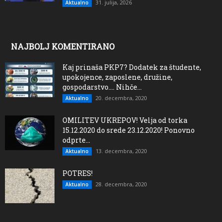
31. julija, 2026
Aktualno
NAJBOLJ KOMENTIRANO
Kaj prinaša PKP7? Dodatek za študente,
upokojence, zaposlene, družine,
gospodarstvo…. Nihče...
20. decembra, 2020
Aktualno
OMILITEV UKREPOV! Velja od torka
15.12.2020 do srede 23.12.2020! Ponovno
odprte...
13. decembra, 2020
Aktualno
POTRES!
28. decembra, 2020
Aktualno