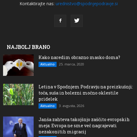
Kontaktirajte nas:
urednistvo@spodnjepodravje.si
NAJBOLJ BRANO
Kako naredim obrazno masko doma?
25. marca, 2020
Aktualno
Letina v Spodnjem Podravju na preizkušnji:
toča, suša in bolezni močno oklestile
pridelek
3. avgusta, 2026
Aktualno
Janša zahteva takojšnjo zaščito evropskih
meja: Evropa ne sme več nagrajevati
nezakonitih migracij