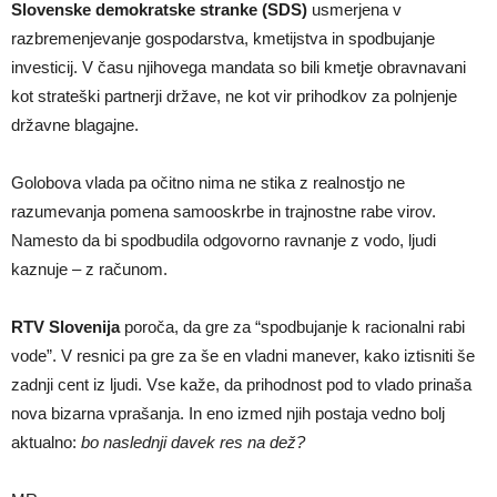
Slovenske demokratske stranke (SDS)
usmerjena v
razbremenjevanje gospodarstva, kmetijstva in spodbujanje
investicij. V času njihovega mandata so bili kmetje obravnavani
kot strateški partnerji države, ne kot vir prihodkov za polnjenje
državne blagajne.
Golobova vlada pa očitno nima ne stika z realnostjo ne
razumevanja pomena samooskrbe in trajnostne rabe virov.
Namesto da bi spodbudila odgovorno ravnanje z vodo, ljudi
kaznuje – z računom.
RTV Slovenija
poroča, da gre za “spodbujanje k racionalni rabi
vode”. V resnici pa gre za še en vladni manever, kako iztisniti še
zadnji cent iz ljudi. Vse kaže, da prihodnost pod to vlado prinaša
nova bizarna vprašanja. In eno izmed njih postaja vedno bolj
aktualno:
bo naslednji davek res na dež?