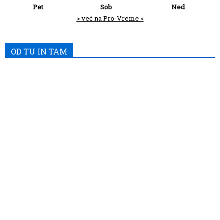
Pet
Sob
Ned
> več na Pro-Vreme <
OD TU IN TAM