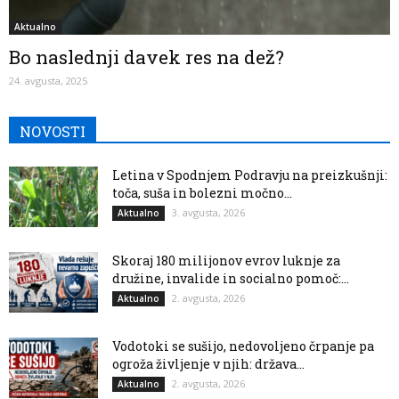
Aktualno
Bo naslednji davek res na dež?
24. avgusta, 2025
NOVOSTI
Letina v Spodnjem Podravju na preizkušnji:
toča, suša in bolezni močno...
3. avgusta, 2026
Aktualno
Skoraj 180 milijonov evrov luknje za
družine, invalide in socialno pomoč:...
2. avgusta, 2026
Aktualno
Vodotoki se sušijo, nedovoljeno črpanje pa
ogroža življenje v njih: država...
2. avgusta, 2026
Aktualno