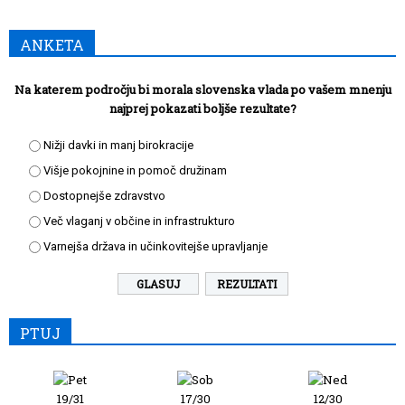
ANKETA
Na katerem področju bi morala slovenska vlada po vašem mnenju
najprej pokazati boljše rezultate?
Nižji davki in manj birokracije
Višje pokojnine in pomoč družinam
Dostopnejše zdravstvo
Več vlaganj v občine in infrastrukturo
Varnejša država in učinkovitejše upravljanje
REZULTATI
PTUJ
19/31
17/30
12/30