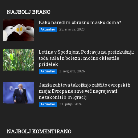
NAJBOLJ BRANO
Kako naredim obrazno masko doma?
25. marca, 2020
Aktualno
Letina v Spodnjem Podravju na preizkušnji:
toča, suša in bolezni močno oklestile
pridelek
3. avgusta, 2026
Aktualno
Janša zahteva takojšnjo zaščito evropskih
meja: Evropa ne sme več nagrajevati
nezakonitih migracij
31. julija, 2026
Aktualno
NAJBOLJ KOMENTIRANO