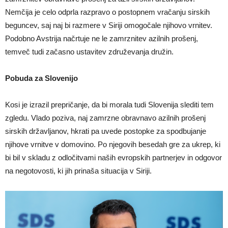
Nemčija je celo odprla razpravo o postopnem vračanju sirskih
beguncev, saj naj bi razmere v Siriji omogočale njihovo vrnitev.
Podobno Avstrija načrtuje ne le zamrznitev azilnih prošenj,
temveč tudi začasno ustavitev združevanja družin.
Pobuda za Slovenijo
Kosi je izrazil prepričanje, da bi morala tudi Slovenija slediti tem
zgledu. Vlado poziva, naj zamrzne obravnavo azilnih prošenj
sirskih državljanov, hkrati pa uvede postopke za spodbujanje
njihove vrnitve v domovino. Po njegovih besedah gre za ukrep, ki
bi bil v skladu z odločitvami naših evropskih partnerjev in odgovor
na negotovosti, ki jih prinaša situacija v Siriji.