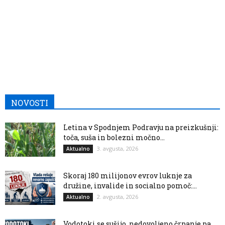
NOVOSTI
Letina v Spodnjem Podravju na preizkušnji:
toča, suša in bolezni močno...
3. avgusta, 2026
Aktualno
Skoraj 180 milijonov evrov luknje za
družine, invalide in socialno pomoč:...
2. avgusta, 2026
Aktualno
Vodotoki se sušijo, nedovoljeno črpanje pa