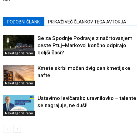
PODOBNI ČLANKI
PRIKAŽI VEČ ČLANKOV TEGA AVTORJA
Se za Spodnje Podravje z načrtovanjem
ceste Ptuj–Markovci končno odpirajo
boljši časi?
Nekategorizirano
Kmete skrbi močan dvig cen kmetijske
nafte
Nekategorizirano
Ustavimo levičarsko uravnilovko – talente
se nagrajuje, ne duši!
Nekategorizirano