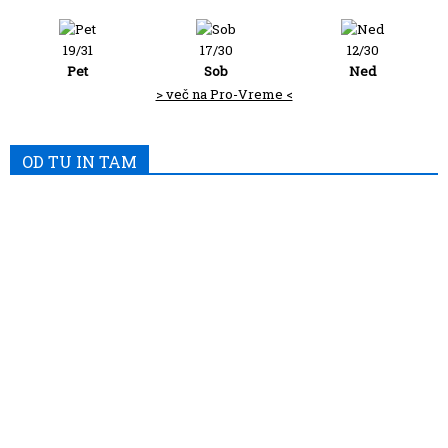
19/31
17/30
12/30
Pet
Sob
Ned
> več na Pro-Vreme <
OD TU IN TAM