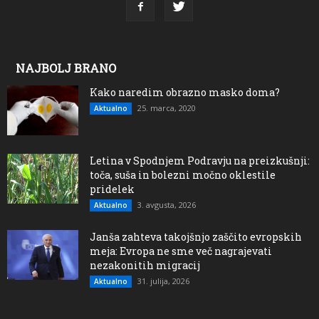
NAJBOLJ BRANO
Kako naredim obrazno masko doma?
25. marca, 2020
Aktualno
Letina v Spodnjem Podravju na preizkušnji:
toča, suša in bolezni močno oklestile
pridelek
3. avgusta, 2026
Aktualno
Janša zahteva takojšnjo zaščito evropskih
meja: Evropa ne sme več nagrajevati
nezakonitih migracij
31. julija, 2026
Aktualno