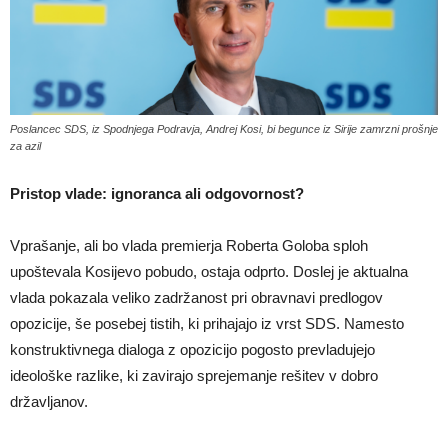
Poslancec SDS, iz Spodnjega Podravja, Andrej Kosi, bi begunce iz Sirije zamrzni prošnje
za azil
Pristop vlade: ignoranca ali odgovornost?
Vprašanje, ali bo vlada premierja Roberta Goloba sploh
upoštevala Kosijevo pobudo, ostaja odprto. Doslej je aktualna
vlada pokazala veliko zadržanost pri obravnavi predlogov
opozicije, še posebej tistih, ki prihajajo iz vrst SDS. Namesto
konstruktivnega dialoga z opozicijo pogosto prevladujejo
ideološke razlike, ki zavirajo sprejemanje rešitev v dobro
državljanov.