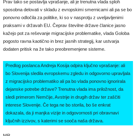
Prav tako se postavlja vprašanje, ali je trenutna vlada sploh
sposobna delovati v skladu z evropskimi smernicami ali pa se bo
ponovno odločila za politike, ki so v nasprotju z uveljavljenimi
praksami v državah EU. Čeprav številne države članice jasno
kažejo pot za reševanje migracijske problematike, vlada Goloba
pogosto ravna kaotično in brez jasnih strategij, kar ustvarja
dodaten pritisk na že tako preobremenjene sisteme.
Predlog poslanca Andreja Kosija odpira ključno vprašanje: ali
bo Slovenija sledila evropskemu zgledu in odgovorno upravljala
z migracijsko problematiko ali pa bo vlada ponovno ignorirala
dejanske potrebe države? Trenutna vlada ima priložnost, da
sledi primerom Nemčije, Avstrije in drugih držav ter zaščiti
interese Slovenije. Če tega ne bo storila, bo še enkrat
dokazala, da ji manjka vizije in odgovornosti pri obravnavi
ključnih izzivov, s katerimi se sooča naša država.
MR