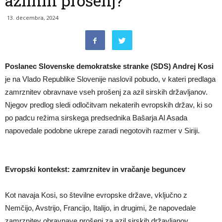
azilnih prošenj?
13. decembra, 2024
Poslanec Slovenske demokratske stranke (SDS) Andrej Kosi
je na Vlado Republike Slovenije naslovil pobudo, v kateri predlaga
zamrznitev obravnave vseh prošenj za azil sirskih državljanov.
Njegov predlog sledi odločitvam nekaterih evropskih držav, ki so
po padcu režima sirskega predsednika Bašarja Al Asada
napovedale podobne ukrepe zaradi negotovih razmer v Siriji.
Evropski kontekst: zamrznitev in vračanje beguncev
Kot navaja Kosi, so številne evropske države, vključno z
Nemčijo, Avstrijo, Francijo, Italijo, in drugimi, že napovedale
zamrznitev obravnave prošenj za azil sirskih državljanov.