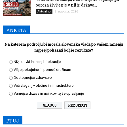
ogroža življenje v njih: država...
2. avgusta, 2026
Aktualno
ANKETA
Na katerem področju bi morala slovenska vlada po vašem mnenju
najprej pokazati boljše rezultate?
Nižji davki in manj birokracije
Višje pokojnine in pomoč družinam
Dostopnejše zdravstvo
Več vlaganj v občine in infrastrukturo
Varnejša država in učinkovitejše upravljanje
REZULTATI
PTUJ