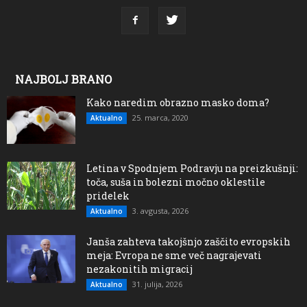
NAJBOLJ BRANO
Kako naredim obrazno masko doma?
25. marca, 2020
Aktualno
Letina v Spodnjem Podravju na preizkušnji:
toča, suša in bolezni močno oklestile
pridelek
3. avgusta, 2026
Aktualno
Janša zahteva takojšnjo zaščito evropskih
meja: Evropa ne sme več nagrajevati
nezakonitih migracij
31. julija, 2026
Aktualno