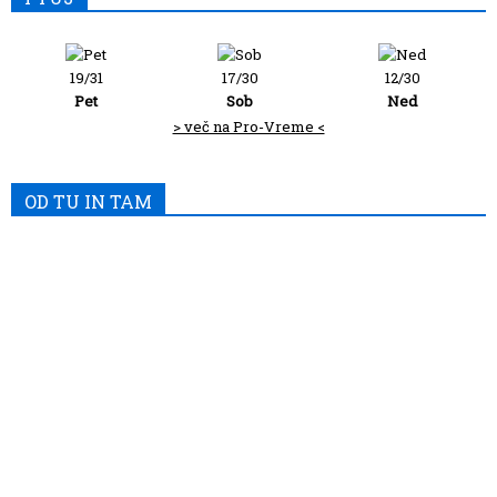
19/31
17/30
12/30
Pet
Sob
Ned
> več na Pro-Vreme <
OD TU IN TAM