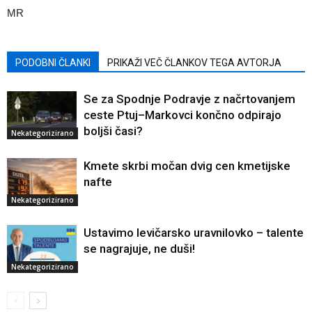
MR
PODOBNI ČLANKI
PRIKAŽI VEČ ČLANKOV TEGA AVTORJA
Se za Spodnje Podravje z načrtovanjem
ceste Ptuj–Markovci končno odpirajo
boljši časi?
Nekategorizirano
Kmete skrbi močan dvig cen kmetijske
nafte
Nekategorizirano
Ustavimo levičarsko uravnilovko – talente
se nagrajuje, ne duši!
Nekategorizirano