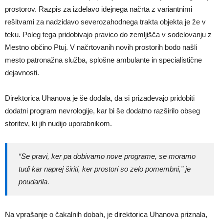
prostorov. Razpis za izdelavo idejnega načrta z variantnimi
rešitvami za nadzidavo severozahodnega trakta objekta je že v
teku. Poleg tega pridobivajo pravico do zemljišča v sodelovanju z
Mestno občino Ptuj. V načrtovanih novih prostorih bodo našli
mesto patronažna služba, splošne ambulante in specialistične
dejavnosti.
Direktorica Uhanova je še dodala, da si prizadevajo pridobiti
dodatni program nevrologije, kar bi še dodatno razširilo obseg
storitev, ki jih nudijo uporabnikom.
“Se pravi, ker pa dobivamo nove programe, se moramo
tudi kar naprej širiti, ker prostori so zelo pomembni,” je
poudarila.
Na vprašanje o čakalnih dobah, je direktorica Uhanova priznala,