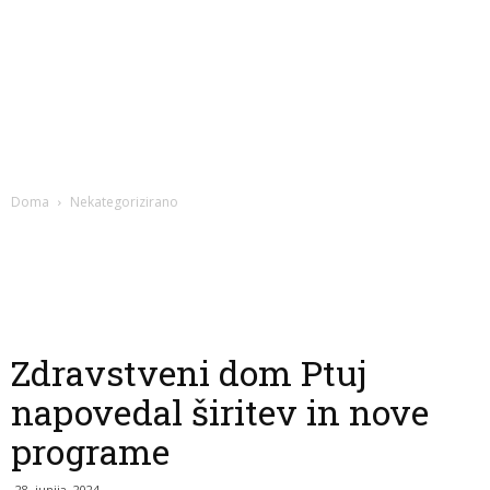
Doma
Nekategorizirano
Zdravstveni dom Ptuj
napovedal širitev in nove
programe
28. junija, 2024