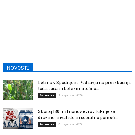
NOVOSTI
Letina v Spodnjem Podravju na preizkušnji:
toča, suša in bolezni močno...
3. avgusta, 2026
Aktualno
Skoraj 180 milijonov evrov luknje za
družine, invalide in socialno pomoč:...
2. avgusta, 2026
Aktualno