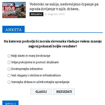
Vodotoki se sušijo, nedovoljeno črpanje pa
ogroža življenje v njih: država...
2. avgusta, 2026
Aktualno
ANKETA
Na katerem področju bi morala slovenska vlada po vašem mnenju
najprej pokazati boljše rezultate?
Nižji davki in manj birokracije
Višje pokojnine in pomoč družinam
Dostopnejše zdravstvo
Več vlaganj v občine in infrastrukturo
Varnejša država in učinkovitejše upravljanje
REZULTATI
PTUJ