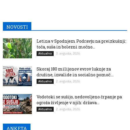
NOVOSTI
Letina v Spodnjem Podravju na preizkušnji:
toča, suša in bolezni močno...
3. avgusta, 2026
Aktualno
Skoraj 180 milijonov evrov luknje za
družine, invalide in socialno pomoč:...
2. avgusta, 2026
Aktualno
Vodotoki se sušijo, nedovoljeno črpanje pa
ogroža življenje v njih: država...
2. avgusta, 2026
Aktualno
ANKETA