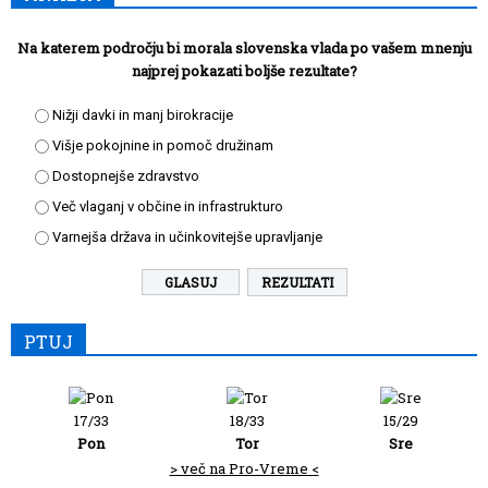
Na katerem področju bi morala slovenska vlada po vašem mnenju
najprej pokazati boljše rezultate?
Nižji davki in manj birokracije
Višje pokojnine in pomoč družinam
Dostopnejše zdravstvo
Več vlaganj v občine in infrastrukturo
Varnejša država in učinkovitejše upravljanje
REZULTATI
PTUJ
17/33
18/33
15/29
Pon
Tor
Sre
> več na Pro-Vreme <