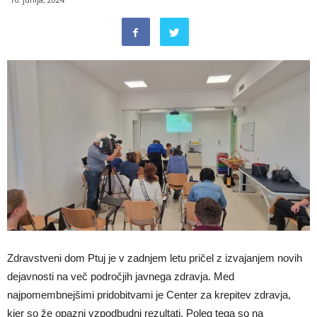
Zdravstveni dom Ptuj je v zadnjem letu pričel z izvajanjem novih
dejavnosti na več področjih javnega zdravja. Med
najpomembnejšimi pridobitvami je Center za krepitev zdravja,
kjer so že opazni vzpodbudni rezultati. Poleg tega so na