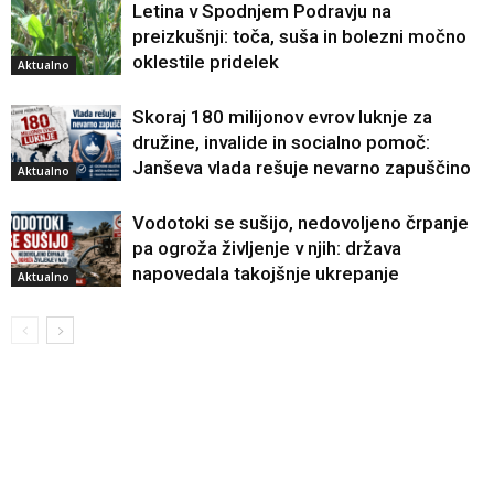
Letina v Spodnjem Podravju na
preizkušnji: toča, suša in bolezni močno
oklestile pridelek
Aktualno
Skoraj 180 milijonov evrov luknje za
družine, invalide in socialno pomoč:
Janševa vlada rešuje nevarno zapuščino
Aktualno
Vodotoki se sušijo, nedovoljeno črpanje
pa ogroža življenje v njih: država
napovedala takojšnje ukrepanje
Aktualno