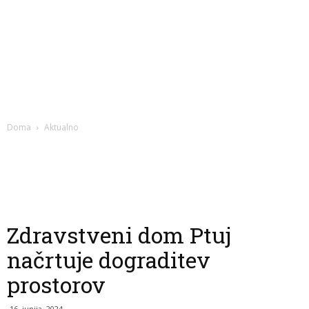
Doma
Aktualno
Zdravstveni dom Ptuj
načrtuje dograditev
prostorov
16. junija, 2024