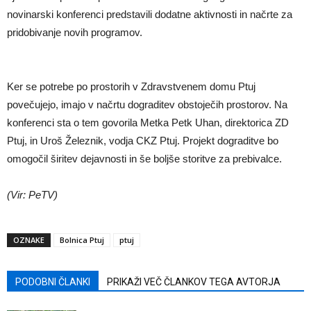
novinarski konferenci predstavili dodatne aktivnosti in načrte za
pridobivanje novih programov.
Ker se potrebe po prostorih v Zdravstvenem domu Ptuj
povečujejo, imajo v načrtu dograditev obstoječih prostorov. Na
konferenci sta o tem govorila Metka Petk Uhan, direktorica ZD
Ptuj, in Uroš Železnik, vodja CKZ Ptuj. Projekt dograditve bo
omogočil širitev dejavnosti in še boljše storitve za prebivalce.
(Vir: PeTV)
OZNAKE
Bolnica Ptuj
ptuj
PODOBNI ČLANKI
PRIKAŽI VEČ ČLANKOV TEGA AVTORJA