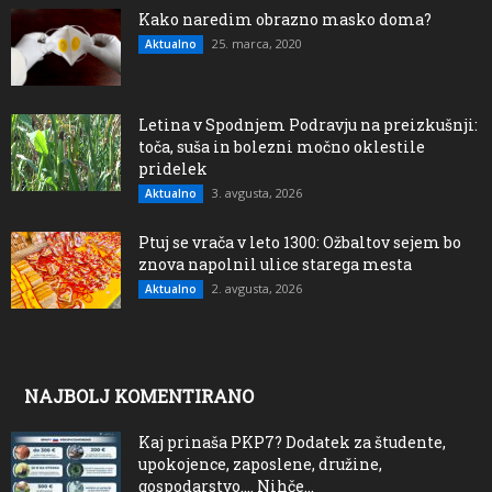
Kako naredim obrazno masko doma?
25. marca, 2020
Aktualno
Letina v Spodnjem Podravju na preizkušnji:
toča, suša in bolezni močno oklestile
pridelek
3. avgusta, 2026
Aktualno
Ptuj se vrača v leto 1300: Ožbaltov sejem bo
znova napolnil ulice starega mesta
2. avgusta, 2026
Aktualno
NAJBOLJ KOMENTIRANO
Kaj prinaša PKP7? Dodatek za študente,
upokojence, zaposlene, družine,
gospodarstvo…. Nihče...