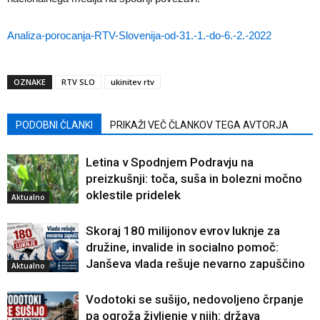
Analiza-porocanja-RTV-Slovenija-od-31.-1.-do-6.-2.-2022
OZNAKE
RTV SLO
ukinitev rtv
PODOBNI ČLANKI
PRIKAŽI VEČ ČLANKOV TEGA AVTORJA
Letina v Spodnjem Podravju na
preizkušnji: toča, suša in bolezni močno
oklestile pridelek
Aktualno
Skoraj 180 milijonov evrov luknje za
družine, invalide in socialno pomoč:
Janševa vlada rešuje nevarno zapuščino
Aktualno
Vodotoki se sušijo, nedovoljeno črpanje
pa ogroža življenje v njih: država