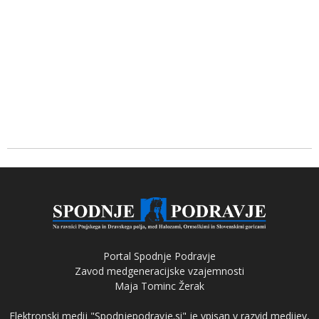
Portal Spodnje Podravje
Zavod medgeneracijske vzajemnosti
Maja Tominc Žerak
Elektronski medij "Spodnjepodravje.si" je vpisan v razvid medijev,