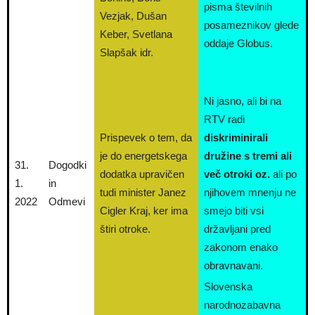
pisma številnih
Vezjak, Dušan
posameznikov glede
Keber, Svetlana
oddaje Globus.
Slapšak idr.
Ni jasno, ali bi na
RTV radi
Prispevek o tem, da
diskriminirali
je do energetskega
družine s tremi ali
31.
Dogodki
dodatka upravičen
več otroki oz.
ali po
1.
in
tudi minister Janez
njihovem mnenju ne
2022
Odmevi
Cigler Kraj, ker ima
smejo biti vsi
štiri otroke.
državljani pred
zakonom enako
obravnavani.
Slovenska
narodnozabavna