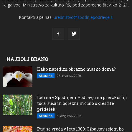
ki ga vodi Ministrstvo za kulturo RS, pod zaporedno številko 2121.
Kontaktirajte nas:
urednistvo@spodnjepodravje.si
NAJBOLJ BRANO
Kako naredim obrazno masko doma?
25. marca, 2020
Aktualno
Letina v Spodnjem Podravju na preizkušnji:
toča, suša in bolezni močno oklestile
pridelek
3. avgusta, 2026
Aktualno
Ptuj se vrača v leto 1300: Ožbaltov sejem bo