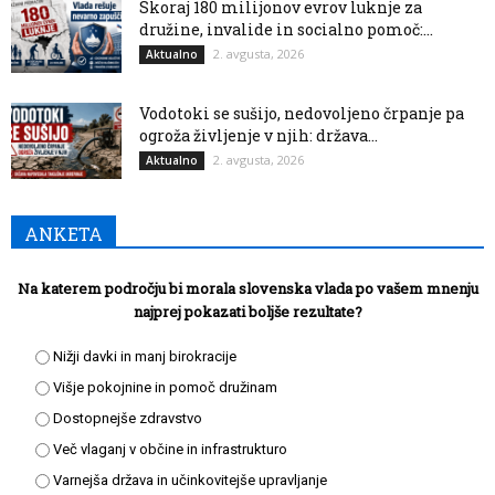
Skoraj 180 milijonov evrov luknje za
družine, invalide in socialno pomoč:...
2. avgusta, 2026
Aktualno
Vodotoki se sušijo, nedovoljeno črpanje pa
ogroža življenje v njih: država...
2. avgusta, 2026
Aktualno
ANKETA
Na katerem področju bi morala slovenska vlada po vašem mnenju
najprej pokazati boljše rezultate?
Nižji davki in manj birokracije
Višje pokojnine in pomoč družinam
Dostopnejše zdravstvo
Več vlaganj v občine in infrastrukturo
Varnejša država in učinkovitejše upravljanje