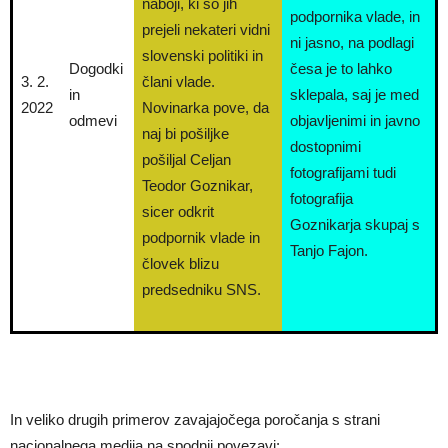
naboji, ki so jih
podpornika vlade, in
prejeli nekateri vidni
ni jasno, na podlagi
slovenski politiki in
Dogodki
česa je to lahko
3. 2.
člani vlade.
in
sklepala, saj je med
2022
Novinarka pove, da
odmevi
objavljenimi in javno
naj bi pošiljke
dostopnimi
pošiljal Celjan
fotografijami tudi
Teodor Goznikar,
fotografija
sicer odkrit
Goznikarja skupaj s
podpornik vlade in
Tanjo Fajon.
človek blizu
predsedniku SNS.
In veliko drugih primerov zavajajočega poročanja s strani
nacionalnega medija na spodnji povezavi: