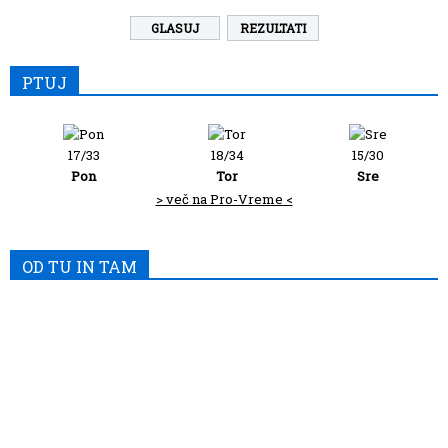
REZULTATI
PTUJ
17/33
18/34
15/30
Pon
Tor
Sre
> več na Pro-Vreme <
OD TU IN TAM