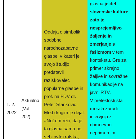
glasba
je del
slovenske kulture,
zato je
nesprejemljivo
Oddaja o simboliki
žaljenje in
sodobne
zmerjanje s
narodnozabavne
fašizmom
v tem
glasbe, v kateri je
kontekstu. Gre za
svojo študijo
primer skrajno
predstavil
žaljive in sovražne
raziskovalec
komunikacije na
popularne glasbe in
javni RTV.
prof. na FDV dr.
Aktualno
V preteklosti sta
1. 2.
Peter Stanković.
(Val
morala zaradi
2022
Med drugim je dejal:
202)
intervjuja z
»Nočem reči, da je
domnevno
ta glasba sama po
neprimernim
sebi avtokratska,