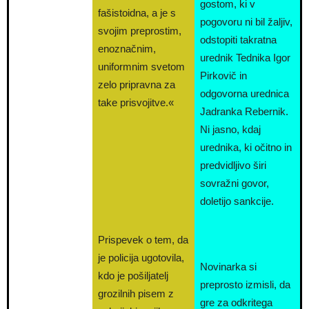
gostom, ki v
fašistoidna, a je s
pogovoru ni bil žaljiv,
svojim preprostim,
odstopiti takratna
enoznačnim,
urednik Tednika Igor
uniformnim svetom
Pirkovič in
zelo pripravna za
odgovorna urednica
take prisvojitve.«
Jadranka Rebernik.
Ni jasno, kdaj
urednika, ki očitno in
predvidljivo širi
sovražni govor,
doletijo sankcije.
Prispevek o tem, da
je policija ugotovila,
Novinarka si
kdo je pošiljatelj
preprosto izmisli, da
grozilnih pisem z
gre za odkritega