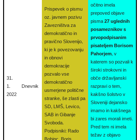
očitno imela
Prispevek o pismu
prepoved objave
oz. javnem pozivu
pisma
27 uglednih
Zavezništva za
posameznikov s
demokratično in
prvopodpisanim
pravično Slovenijo,
pisateljem Borisom
ki je k povezovanju
Pahorjem
, v
in obnovi
katerem so pozvali k
demokracije
široki strokovni in
pozvalo vse
31.
obče državljanski
demokratično
1.
Dnevnik
razpravi o tem,
usmerjene politične
2022
kakšno šolstvo v
stranke, še zlasti pa
Sloveniji dejansko
SD, LMŠ, Levico,
imamo in kakšnega
SAB in Gibanje
bi zares morali imeti.
Svoboda.
Pred tem ni imela
Podpisniki: Rado
težav z objavo
Bohinc, Boris