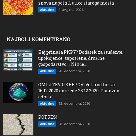
znova napolnil ulice starega mesta
2. avgusta, 2026
Aktualno
NAJBOLJ KOMENTIRANO
Kaj prinaša PKP7? Dodatek za študente,
upokojence, zaposlene, družine,
gospodarstvo…. Nihče...
20. decembra, 2020
Aktualno
OMILITEV UKREPOV! Velja od torka
15.12.2020 do srede 23.12.2020! Ponovno
odprte...
13. decembra, 2020
Aktualno
POTRES!
28. decembra, 2020
Aktualno