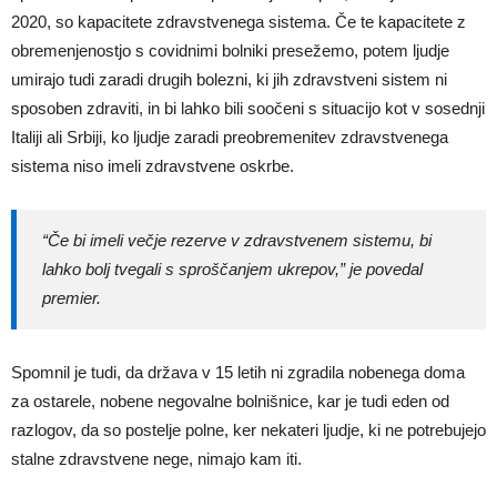
2020, so kapacitete zdravstvenega sistema. Če te kapacitete z
obremenjenostjo s covidnimi bolniki presežemo, potem ljudje
umirajo tudi zaradi drugih bolezni, ki jih zdravstveni sistem ni
sposoben zdraviti, in bi lahko bili soočeni s situacijo kot v sosednji
Italiji ali Srbiji, ko ljudje zaradi preobremenitev zdravstvenega
sistema niso imeli zdravstvene oskrbe.
“Če bi imeli večje rezerve v zdravstvenem sistemu, bi
lahko bolj tvegali s sproščanjem ukrepov,” je povedal
premier.
Spomnil je tudi, da država v 15 letih ni zgradila nobenega doma
za ostarele, nobene negovalne bolnišnice, kar je tudi eden od
razlogov, da so postelje polne, ker nekateri ljudje, ki ne potrebujejo
stalne zdravstvene nege, nimajo kam iti.