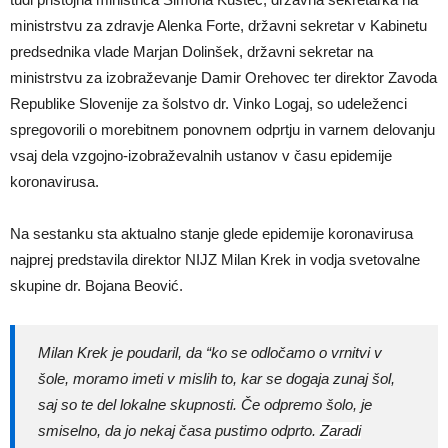
ministrstvu za zdravje Alenka Forte, državni sekretar v Kabinetu
predsednika vlade Marjan Dolinšek, državni sekretar na
ministrstvu za izobraževanje Damir Orehovec ter direktor Zavoda
Republike Slovenije za šolstvo dr. Vinko Logaj, so udeleženci
spregovorili o morebitnem ponovnem odprtju in varnem delovanju
vsaj dela vzgojno-izobraževalnih ustanov v času epidemije
koronavirusa.
Na sestanku sta aktualno stanje glede epidemije koronavirusa
najprej predstavila direktor NIJZ Milan Krek in vodja svetovalne
skupine dr. Bojana Beović.
Milan Krek je poudaril, da “ko se odločamo o vrnitvi v
šole, moramo imeti v mislih to, kar se dogaja zunaj šol,
saj so te del lokalne skupnosti. Če odpremo šolo, je
smiselno, da jo nekaj časa pustimo odprto.
Zaradi