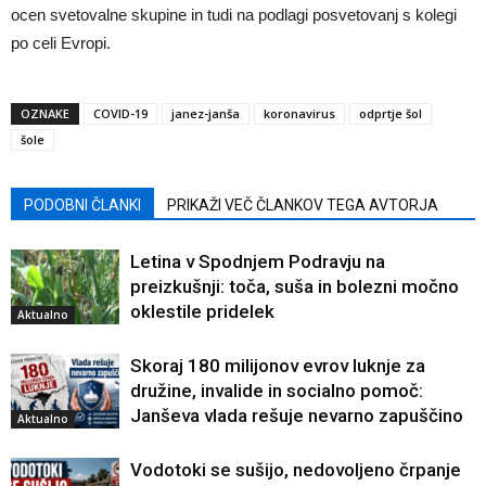
ocen svetovalne skupine in tudi na podlagi posvetovanj s kolegi
po celi Evropi.
OZNAKE
COVID-19
janez-janša
koronavirus
odprtje šol
šole
PODOBNI ČLANKI
PRIKAŽI VEČ ČLANKOV TEGA AVTORJA
Letina v Spodnjem Podravju na
preizkušnji: toča, suša in bolezni močno
oklestile pridelek
Aktualno
Skoraj 180 milijonov evrov luknje za
družine, invalide in socialno pomoč:
Janševa vlada rešuje nevarno zapuščino
Aktualno
Vodotoki se sušijo, nedovoljeno črpanje