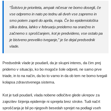
“Šolstvo je prioriteta, ampak ničesar ne bomo dosegli, če
vse odpremo in nato po tednu ali dveh vse zapremo in
smo potem zaprti do aprila, maja. Če bo epidemiološka
slika dobra, lahko v februarju preidemo na oranžno in
začnemo s sproščanjem, kot je predvideno, vse ostalo pa
je bistveno preveliko tveganje,” je še dejal predsednik
vlade.
Predsednik vlade je poudaril, da je skupni interes, da čim prej
pridemo v situacijo, ko bo mogoče šole odpreti, ne samo prve
triade, in to na način, da bo to varno in da ob tem ne bomo tvegali
kolapsa zdravstvenega sistema.
Kot je tudi poudaril, vlada nobene odločitve glede ukrepov za
zajezitev širjenja epidemije ni sprejela brez stroke. Tudi načrt
sproščanja je bil po njegovih besedah sprejet na podlagi vseh