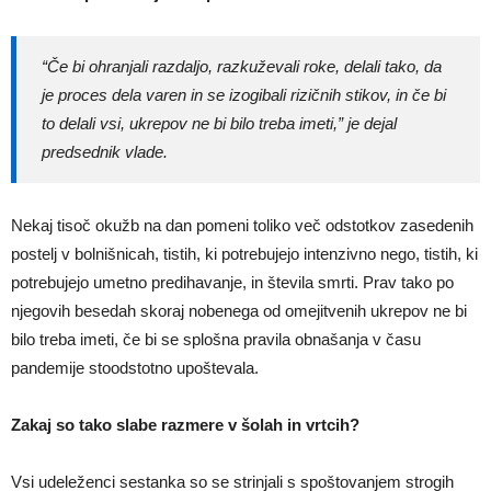
“Če bi ohranjali razdaljo, razkuževali roke, delali tako, da
je proces dela varen in se izogibali rizičnih stikov, in če bi
to delali vsi, ukrepov ne bi bilo treba imeti,” je dejal
predsednik vlade.
Nekaj tisoč okužb na dan pomeni toliko več odstotkov zasedenih
postelj v bolnišnicah, tistih, ki potrebujejo intenzivno nego, tistih, ki
potrebujejo umetno predihavanje, in števila smrti. Prav tako po
njegovih besedah skoraj nobenega od omejitvenih ukrepov ne bi
bilo treba imeti, če bi se splošna pravila obnašanja v času
pandemije stoodstotno upoštevala.
Zakaj so tako slabe razmere v šolah in vrtcih?
Vsi udeleženci sestanka so se strinjali s spoštovanjem strogih