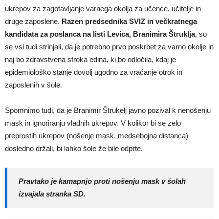
ukrepov za zagotavljanje varnega okolja za učence, učitelje in
druge zaposlene.
Razen predsednika SVIZ in večkratnega
kandidata za poslanca na listi Levica, Branimira Štruklja
, so
se vsi tudi strinjali, da je potrebno prvo poskrbet za varno okolje in
naj bo zdravstvena stroka edina, ki bo odločila, kdaj je
epidemiološko stanje dovolj ugodno za vračanje otrok in
zaposlenih v šole.
Spomnimo tudi, da je Branimir Štrukelj javno pozival k nenošenju
mask in ignoriranju vladnih ukrepov. V kolikor bi se zelo
preprostih ukrepov (nošenje mask, medsebojna distanca)
dosledno držali, bi lahko šole že bile odprte.
Pravtako je kamapnjo proti nošenju mask v šolah
izvajala stranka SD.