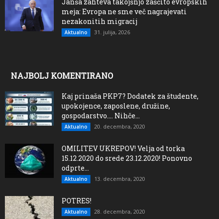
Janša zahteva takojšnjo zaščito evropskih
meja: Evropa ne sme več nagrajevati
nezakonitih migracij
31. julija, 2026
Aktualno
NAJBOLJ KOMENTIRANO
Kaj prinaša PKP7? Dodatek za študente,
upokojence, zaposlene, družine,
gospodarstvo…. Nihče...
20. decembra, 2020
Aktualno
OMILITEV UKREPOV! Velja od torka
15.12.2020 do srede 23.12.2020! Ponovno
odprte...
13. decembra, 2020
Aktualno
POTRES!
28. decembra, 2020
Aktualno