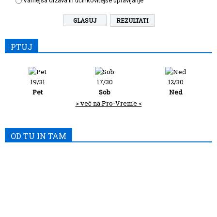
Varnejša država in učinkovitejše upravljanje
REZULTATI
PTUJ
19/31
17/30
12/30
Pet
Sob
Ned
> več na Pro-Vreme <
OD TU IN TAM