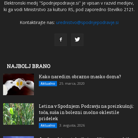
Elektronski medij "Spodnjepodravje.si" je vpisan v razvid medijev,
ki ga vodi Ministrstvo za kulturo RS, pod zaporedno številko 2121.
Kontaktirajte nas:
urednistvo@spodnjepodravje.si
NAJBOLJ BRANO
Kako naredim obrazno masko doma?
25. marca, 2020
Aktualno
Letina v Spodnjem Podravju na preizkušnji:
toča, suša in bolezni močno oklestile
pridelek
3. avgusta, 2026
Aktualno