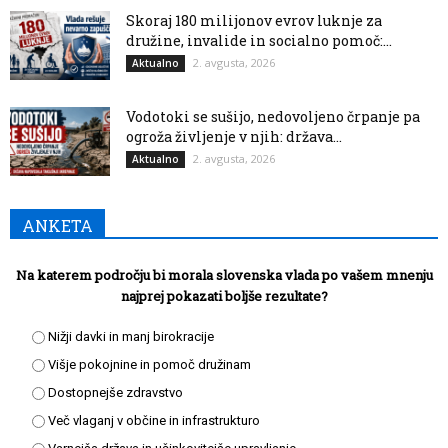
Skoraj 180 milijonov evrov luknje za
družine, invalide in socialno pomoč:...
2. avgusta, 2026
Aktualno
Vodotoki se sušijo, nedovoljeno črpanje pa
ogroža življenje v njih: država...
2. avgusta, 2026
Aktualno
ANKETA
Na katerem področju bi morala slovenska vlada po vašem mnenju
najprej pokazati boljše rezultate?
Nižji davki in manj birokracije
Višje pokojnine in pomoč družinam
Dostopnejše zdravstvo
Več vlaganj v občine in infrastrukturo