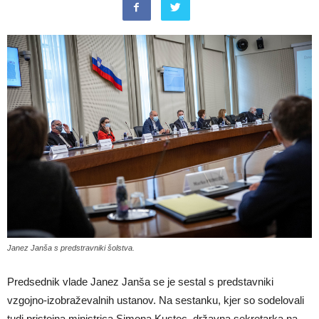
Janez Janša s predstravniki šolstva.
Predsednik vlade Janez Janša se je sestal s predstavniki
vzgojno-izobraževalnih ustanov. Na sestanku, kjer so sodelovali
tudi pristojna ministrica Simona Kustec, državna sekretarka na