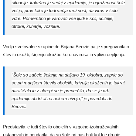
situacije, kakršna je sedaj z epidemijo, je ogroženost šole
večja, prav tako je tudi večja možnost, da virus v šolo
vdre. Pomembno je varovati vse ljudi v šoli, učitelje,
otroke, kuharje, voznike.
Vodja svetovalne skupine dr. Bojana Beović pa je spregovorila o
številu okužb, širjenju okužbe koronavirusa in vplivu cepljenja.
“Šole so začele šolanje na daljavo 19. oktobra, zaprle so
se pri manjšem številu obolelih, krivulja okuženih je takrat
naraščala in z ukrepi se je preprečilo, da se je vrh
epidemije obdržal na nekem nivoju,” je povedala dr.
Beović.
Predstavila je tudi število obolelih v vzgojno-izobraževalnih
ustanovah in poudarila, da so šole pri nas bolj kot kje drugje