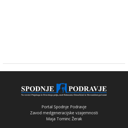
Portal Spodnje Podravje
Zavod medgeneracijske vzajemnosti
Maja Tominc Žerak