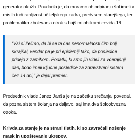
generator okužb. Poudarila je, da moramo ob odpiranju šol imeti v
mislih tudi ranljivost učiteljskega kadra, predvsem starejšega, ter
problematiko zbolevanja otrok s hujšimi oblikami covida-19.
“Vsi si želimo, da bi se ta čas nenormalnosti čim bolj
skrajšal, vendar pa je pri epidemiji tako, da posledice
pridejo z zamikom. Podatki, ki smo jih videli za včerajšnji
dan, bodo imeli ključne posledice za zdravstveni sistem
čez 14 dni,” je dejal premier.
Predsednik vlade Janez Janša je na začetku srečanja povedal,
da pozna sistem šolanja na daljavo, saj ima dva šoloobvezna
otroka.
Krivda za stanje je na strani tistih, ki so zavračali nošenje
mask in upoštevanje ukrepov.