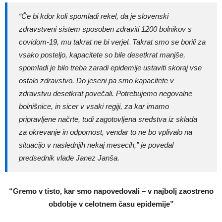
“Če bi kdor koli spomladi rekel, da je slovenski
zdravstveni sistem sposoben zdraviti 1200 bolnikov s
covidom-19, mu takrat ne bi verjel. Takrat smo se borili za
vsako posteljo, kapacitete so bile desetkrat manjše,
spomladi je bilo treba zaradi epidemije ustaviti skoraj vse
ostalo zdravstvo. Do jeseni pa smo kapacitete v
zdravstvu desetkrat povečali. Potrebujemo negovalne
bolnišnice, in sicer v vsaki regiji, za kar imamo
pripravljene načrte, tudi zagotovljena sredstva iz sklada
za okrevanje in odpornost, vendar to ne bo vplivalo na
situacijo v naslednjih nekaj mesecih,” je povedal
predsednik vlade Janez Janša.
“Gremo v tisto, kar smo napovedovali – v najbolj zaostreno
obdobje v celotnem času epidemije”