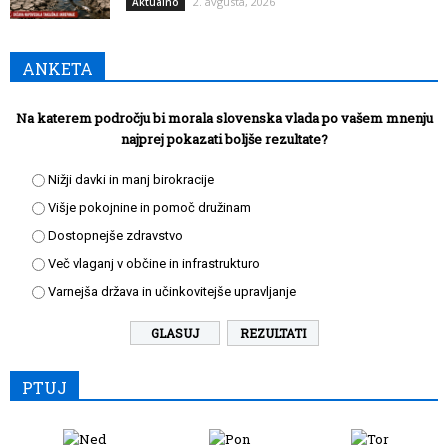
2. avgusta, 2026
Aktualno
ANKETA
Na katerem področju bi morala slovenska vlada po vašem mnenju
najprej pokazati boljše rezultate?
Nižji davki in manj birokracije
Višje pokojnine in pomoč družinam
Dostopnejše zdravstvo
Več vlaganj v občine in infrastrukturo
Varnejša država in učinkovitejše upravljanje
REZULTATI
PTUJ