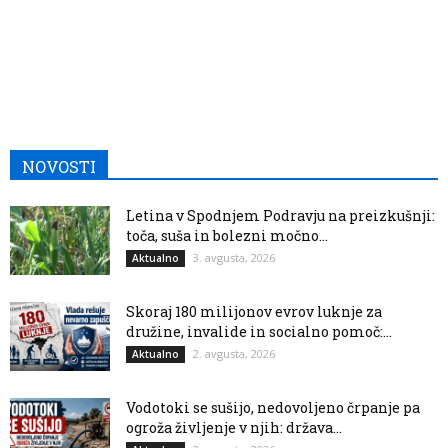
NOVOSTI
Letina v Spodnjem Podravju na preizkušnji:
toča, suša in bolezni močno...
3. avgusta, 2026
Aktualno
Skoraj 180 milijonov evrov luknje za
družine, invalide in socialno pomoč:...
2. avgusta, 2026
Aktualno
Vodotoki se sušijo, nedovoljeno črpanje pa
ogroža življenje v njih: država...