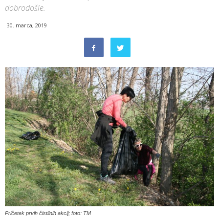
dobrodošle.
30. marca, 2019
Pričetek prvih čistilnih akcij; foto: TM