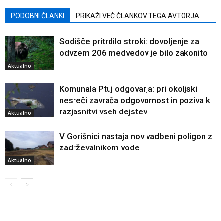
PODOBNI ČLANKI
PRIKAŽI VEČ ČLANKOV TEGA AVTORJA
Sodišče pritrdilo stroki: dovoljenje za
odvzem 206 medvedov je bilo zakonito
Aktualno
Komunala Ptuj odgovarja: pri okoljski
nesreči zavrača odgovornost in poziva k
razjasnitvi vseh dejstev
Aktualno
V Gorišnici nastaja nov vadbeni poligon z
zadrževalnikom vode
Aktualno