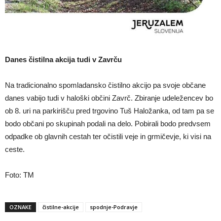
Danes čistilna akcija tudi v Zavrču
Na tradicionalno spomladansko čistilno akcijo pa svoje občane
danes vabijo tudi v haloški občini Zavrč. Zbiranje udeležencev bo
ob 8. uri na parkirišču pred trgovino Tuš Haložanka, od tam pa se
bodo občani po skupinah podali na delo. Pobirali bodo predvsem
odpadke ob glavnih cestah ter očistili veje in grmičevje, ki visi na
ceste.
Foto: TM
OZNAKE
čistilne-akcije
spodnje-Podravje