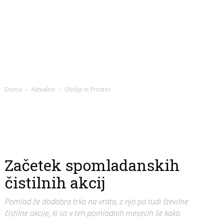
Doma
Aktualno
Okolje in Prostor
Začetek spomladanskih
čistilnih akcij
Pomlad že dodobra trka na vrata, z njo pa tudi številne
čistilne akcije, ki so v teh pomladnih mesecih še kako