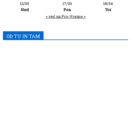
12/30
17/33
18/34
Ned
Pon
Tor
> več na Pro-Vreme <
OD TU IN TAM