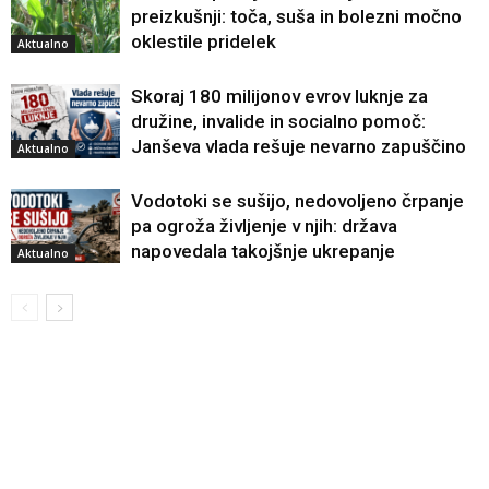
preizkušnji: toča, suša in bolezni močno
oklestile pridelek
Aktualno
Skoraj 180 milijonov evrov luknje za
družine, invalide in socialno pomoč:
Janševa vlada rešuje nevarno zapuščino
Aktualno
Vodotoki se sušijo, nedovoljeno črpanje
pa ogroža življenje v njih: država
napovedala takojšnje ukrepanje
Aktualno