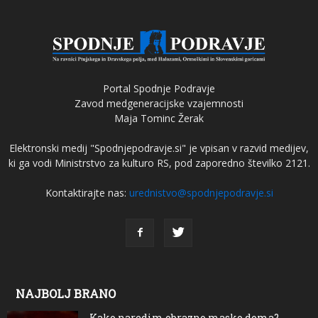
Portal Spodnje Podravje
Zavod medgeneracijske vzajemnosti
Maja Tominc Žerak
Elektronski medij "Spodnjepodravje.si" je vpisan v razvid medijev,
ki ga vodi Ministrstvo za kulturo RS, pod zaporedno številko 2121.
Kontaktirajte nas:
urednistvo@spodnjepodravje.si
NAJBOLJ BRANO
Kako naredim obrazno masko doma?