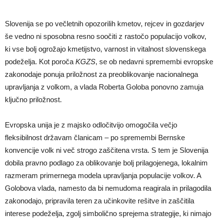
Slovenija se po večletnih opozorilih kmetov, rejcev in gozdarjev
še vedno ni sposobna resno soočiti z rastočo populacijo volkov,
ki vse bolj ogrožajo kmetijstvo, varnost in vitalnost slovenskega
podeželja. Kot poroča
KGZS
, se ob nedavni spremembi evropske
zakonodaje ponuja priložnost za preoblikovanje nacionalnega
upravljanja z volkom, a vlada Roberta Goloba ponovno zamuja
ključno priložnost.
Evropska unija je z majsko odločitvijo omogočila večjo
fleksibilnost državam članicam – po spremembi Bernske
konvencije volk ni več strogo zaščitena vrsta. S tem je Slovenija
dobila pravno podlago za oblikovanje bolj prilagojenega, lokalnim
razmeram primernega modela upravljanja populacije volkov. A
Golobova vlada, namesto da bi nemudoma reagirala in prilagodila
zakonodajo, pripravila teren za učinkovite rešitve in zaščitila
interese podeželja, zgolj simbolično sprejema strategije, ki nimajo