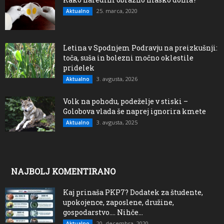
25. marca, 2020
Aktualno
Letina v Spodnjem Podravju na preizkušnji:
toča, suša in bolezni močno oklestile
pridelek
3. avgusta, 2026
Aktualno
Volk na pohodu, podeželje v stiski –
Golobova vlada še naprej ignorira kmete
3. avgusta, 2025
Aktualno
NAJBOLJ KOMENTIRANO
Kaj prinaša PKP7? Dodatek za študente,
upokojence, zaposlene, družine,
gospodarstvo…. Nihče...
20. decembra, 2020
Aktualno