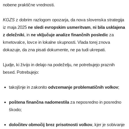
nobene praktične vrednosti.
KGZS
z dobrim razlogom opozarja, da nova slovenska strategija
iz maja 2025
ne sledi evropskim usmeritvam
,
ni bila usklajena
z deležniki
, in
ne vključuje analize finančnih posledic
za
kmetovalce, lovce in lokalne skupnosti. Vlada torej znova
dokazuje, da zna pisati dokumente, ne pa tudi ukrepati.
Ljudje, ki živijo in delajo na podeželju, ne potrebujejo praznih
besed. Potrebujejo:
takojšnje in zakonito
odvzemanje problematičnih volkov
;
poštena finančna nadomestila
za neposredno in posredno
škodo;
določitev območij brez prisotnosti volkov
, kjer je sobivanje