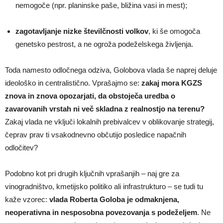
nemogoče (npr. planinske paše, bližina vasi in mest);
zagotavljanje nizke številčnosti volkov
, ki še omogoča
genetsko pestrost, a ne ogroža podeželskega življenja.
Toda namesto odločnega odziva, Golobova vlada še naprej deluje
ideološko in centralistično. Vprašajmo se:
zakaj mora KGZS
znova in znova opozarjati, da obstoječa uredba o
zavarovanih vrstah ni več skladna z realnostjo na terenu?
Zakaj vlada ne vključi lokalnih prebivalcev v oblikovanje strategij,
čeprav prav ti vsakodnevno občutijo posledice napačnih
odločitev?
Podobno kot pri drugih ključnih vprašanjih – naj gre za
vinogradništvo, kmetijsko politiko ali infrastrukturo – se tudi tu
kaže vzorec:
vlada Roberta Goloba je odmaknjena,
neoperativna in nesposobna povezovanja s podeželjem
. Ne