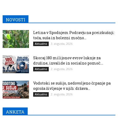
NOVOSTI
Letina v Spodnjem Podravju na preizkušnji:
toča, suša in bolezni močno...
3. avgusta, 2026
Aktualno
Skoraj 180 milijonov evrov luknje za
družine, invalide in socialno pomoč:...
2. avgusta, 2026
Aktualno
Vodotoki se sušijo, nedovoljeno črpanje pa
ogroža življenje v njih: država...
2. avgusta, 2026
Aktualno
ANKETA