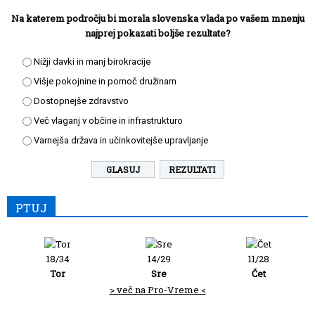
Na katerem področju bi morala slovenska vlada po vašem mnenju
najprej pokazati boljše rezultate?
Nižji davki in manj birokracije
Višje pokojnine in pomoč družinam
Dostopnejše zdravstvo
Več vlaganj v občine in infrastrukturo
Varnejša država in učinkovitejše upravljanje
REZULTATI
PTUJ
18/34
14/29
11/28
Tor
Sre
Čet
> več na Pro-Vreme <