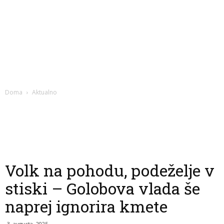
Doma
Aktualno
Volk na pohodu, podeželje v
stiski – Golobova vlada še
naprej ignorira kmete
3. avgusta, 2025