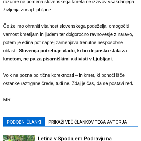
razume ne pomena slovenskega kmeta ne izzivov vsakdanjega
življenja zunaj Ljubljane.
Če želimo ohraniti vitalnost slovenskega podeželja, omogočiti
varnost kmetijam in ljudem ter dolgoročno ravnovesje z naravo,
potem je edina pot naprej zamenjava trenutne nesposobne
oblasti.
Slovenija potrebuje vlado, ki bo dejansko stala za
kmetom, ne pa za pisarniškimi aktivisti v Ljubljani
.
Volk ne pozna politične korektnosti – in kmet, ki ponoči išče
ostanke raztrgane črede, tudi ne. Zdaj je čas, da se postavi red.
MR
PODOBNI ČLANKI
PRIKAŽI VEČ ČLANKOV TEGA AVTORJA
Letina v Spodnjem Podravju na