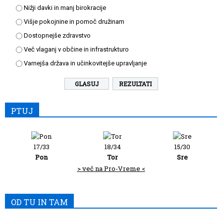
Nižji davki in manj birokracije
Višje pokojnine in pomoč družinam
Dostopnejše zdravstvo
Več vlaganj v občine in infrastrukturo
Varnejša država in učinkovitejše upravljanje
REZULTATI
PTUJ
17/33
18/34
15/30
Pon
Tor
Sre
> več na Pro-Vreme <
OD TU IN TAM