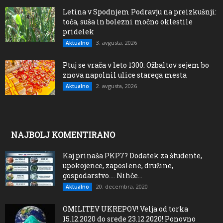
Letina v Spodnjem Podravju na preizkušnji:
toča, suša in bolezni močno oklestile
pridelek
3. avgusta, 2026
Aktualno
Ptuj se vrača v leto 1300: Ožbaltov sejem bo
znova napolnil ulice starega mesta
2. avgusta, 2026
Aktualno
NAJBOLJ KOMENTIRANO
Kaj prinaša PKP7? Dodatek za študente,
upokojence, zaposlene, družine,
gospodarstvo…. Nihče...
20. decembra, 2020
Aktualno
OMILITEV UKREPOV! Velja od torka
15.12.2020 do srede 23.12.2020! Ponovno