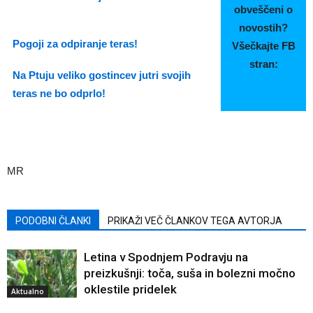
obveščeni o
novostih?
Pogoji za odpiranje teras!
Všečkajte FB
stran:
Na Ptuju veliko gostincev jutri svojih
teras ne bo odprlo!
MR
PODOBNI ČLANKI
PRIKAŽI VEČ ČLANKOV TEGA AVTORJA
Letina v Spodnjem Podravju na
preizkušnji: toča, suša in bolezni močno
oklestile pridelek
Aktualno