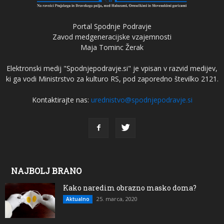
Portal Spodnje Podravje
Zavod medgeneracijske vzajemnosti
Maja Tominc Žerak
Elektronski medij "Spodnjepodravje.si" je vpisan v razvid medijev,
ki ga vodi Ministrstvo za kulturo RS, pod zaporedno številko 2121.
Kontaktirajte nas:
urednistvo@spodnjepodravje.si
NAJBOLJ BRANO
Kako naredim obrazno masko doma?
25. marca, 2020
Aktualno