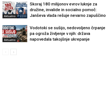
Skoraj 180 milijonov evrov luknje za
družine, invalide in socialno pomoč:
Janševa vlada rešuje nevarno zapuščino
Aktualno
Vodotoki se sušijo, nedovoljeno črpanje
pa ogroža življenje v njih: država
napovedala takojšnje ukrepanje
Aktualno