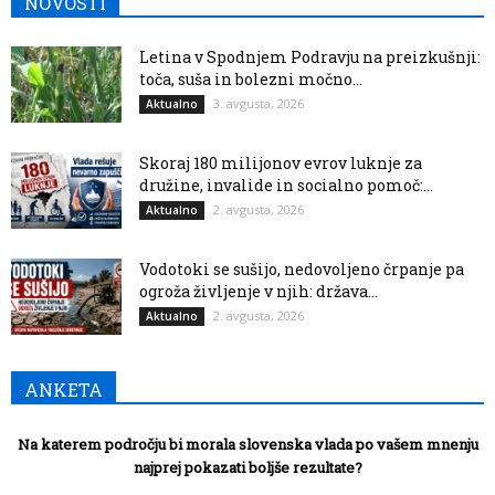
NOVOSTI
Letina v Spodnjem Podravju na preizkušnji:
toča, suša in bolezni močno...
3. avgusta, 2026
Aktualno
Skoraj 180 milijonov evrov luknje za
družine, invalide in socialno pomoč:...
2. avgusta, 2026
Aktualno
Vodotoki se sušijo, nedovoljeno črpanje pa
ogroža življenje v njih: država...
2. avgusta, 2026
Aktualno
ANKETA
Na katerem področju bi morala slovenska vlada po vašem mnenju
najprej pokazati boljše rezultate?