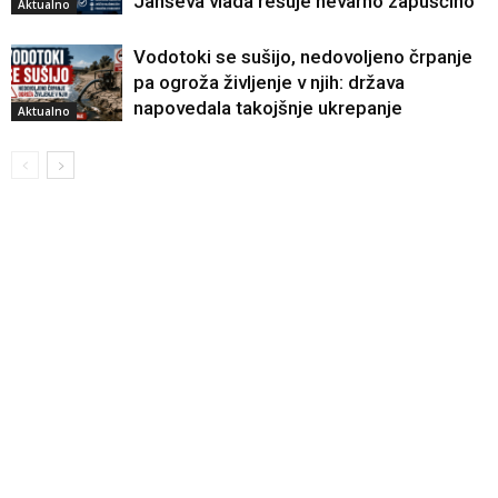
Janševa vlada rešuje nevarno zapuščino
Aktualno
Vodotoki se sušijo, nedovoljeno črpanje
pa ogroža življenje v njih: država
napovedala takojšnje ukrepanje
Aktualno