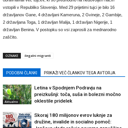
vstopili v Republiko Slovenijo. Med 29 prijetimi tujci je bilo 16
državljanov Gane, 4 državljani Kameruna, 2 Gvineje, 2 Gambije,
2 državljana Toga, 1 državljan Malija, 1 državljan Nigerije, 1
državljan Benina. V postopku so vsi zaprosili za mednarodno
zaščito.
OZNAKE
ilegalni migranti
PODOBNI ČLANKI
PRIKAŽI VEČ ČLANKOV TEGA AVTORJA
Letina v Spodnjem Podravju na
preizkušnji: toča, suša in bolezni močno
oklestile pridelek
Aktualno
Skoraj 180 milijonov evrov luknje za
družine, invalide in socialno pomoč: