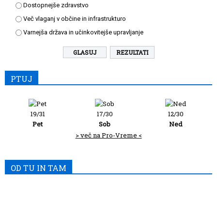
Dostopnejše zdravstvo
Več vlaganj v občine in infrastrukturo
Varnejša država in učinkovitejše upravljanje
REZULTATI
PTUJ
19/31
17/30
12/30
Pet
Sob
Ned
> več na Pro-Vreme <
OD TU IN TAM