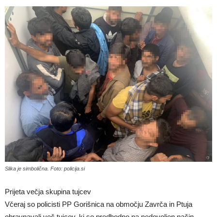
Slika je simbolična. Foto: policija.si
Prijeta večja skupina tujcev
Včeraj so policisti PP Gorišnica na območju Zavrča in Ptuja
obravnavali več tujcev, ki so predhodno na nedovoljen način