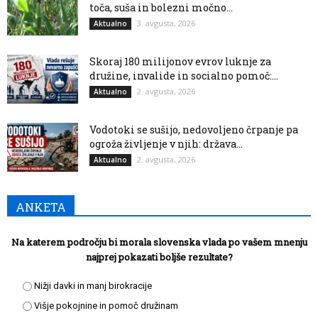
toča, suša in bolezni močno...
3. avgusta, 2026
Aktualno
Skoraj 180 milijonov evrov luknje za
družine, invalide in socialno pomoč:...
2. avgusta, 2026
Aktualno
Vodotoki se sušijo, nedovoljeno črpanje pa
ogroža življenje v njih: država...
2. avgusta, 2026
Aktualno
ANKETA
Na katerem področju bi morala slovenska vlada po vašem mnenju
najprej pokazati boljše rezultate?
Nižji davki in manj birokracije
Višje pokojnine in pomoč družinam