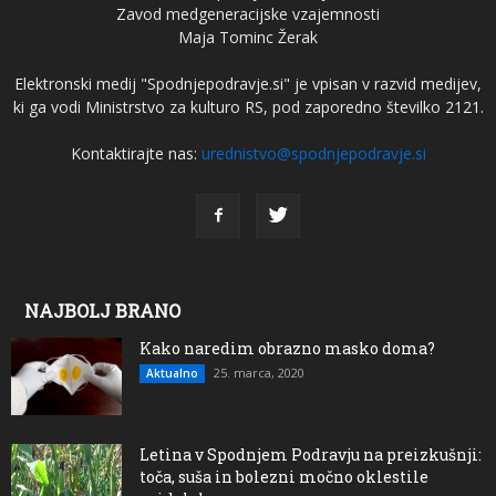
Zavod medgeneracijske vzajemnosti
Maja Tominc Žerak
Elektronski medij "Spodnjepodravje.si" je vpisan v razvid medijev,
ki ga vodi Ministrstvo za kulturo RS, pod zaporedno številko 2121.
Kontaktirajte nas:
urednistvo@spodnjepodravje.si
NAJBOLJ BRANO
Kako naredim obrazno masko doma?
25. marca, 2020
Aktualno
Letina v Spodnjem Podravju na preizkušnji:
toča, suša in bolezni močno oklestile