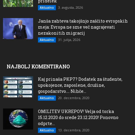
pridelek
3. avgusta, 2026
Aktualno
Janša zahteva takojšnjo zaščito evropskih
meja: Evropa ne sme več nagrajevati
nezakonitih migracij
31. julija, 2026
Aktualno
NAJBOLJ KOMENTIRANO
Kaj prinaša PKP7? Dodatek za študente,
upokojence, zaposlene, družine,
gospodarstvo…. Nihče...
20. decembra, 2020
Aktualno
OMILITEV UKREPOV! Velja od torka
15.12.2020 do srede 23.12.2020! Ponovno
odprte...
13. decembra, 2020
Aktualno