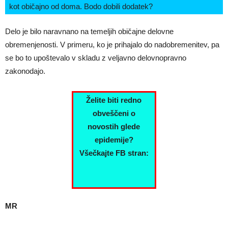
kot običajno od doma. Bodo dobili dodatek?
Delo je bilo naravnano na temeljih običajne delovne
obremenjenosti. V primeru, ko je prihajalo do nadobremenitev, pa
se bo to upoštevalo v skladu z veljavno delovnopravno
zakonodajo.
Želite biti redno
obveščeni o
novostih glede
epidemije?
Všečkajte FB stran:
MR