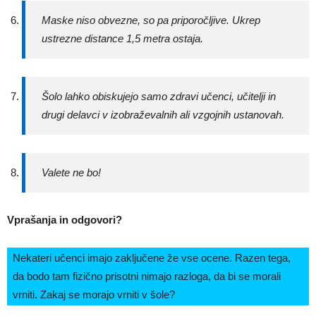
Maske niso obvezne, so pa priporočljive. Ukrep
ustrezne distance 1,5 metra ostaja.
Šolo lahko obiskujejo samo zdravi učenci, učitelji in
drugi delavci v izobraževalnih ali vzgojnih ustanovah.
Valete ne bo!
Vprašanja in odgovori?
Nekateri učenci imajo zaključene že vse ocene. Razen tega,
da bodo tam fizično prisotni nimajo razloga, da bi se morali
vrniti. Zakaj se morajo vrniti v šole?