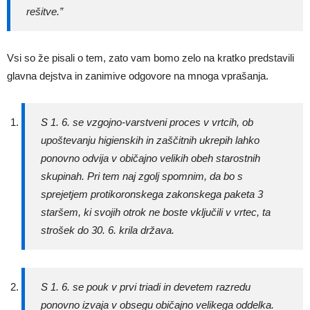
rešitve.”
Vsi so že pisali o tem, zato vam bomo zelo na kratko predstavili
glavna dejstva in zanimive odgovore na mnoga vprašanja.
S 1. 6. se vzgojno-varstveni proces v vrtcih, ob
upoštevanju higienskih in zaščitnih ukrepih lahko
ponovno odvija v običajno velikih obeh starostnih
skupinah. Pri tem naj zgolj spomnim, da bo s
sprejetjem protikoronskega zakonskega paketa 3
staršem, ki svojih otrok ne boste vključili v vrtec, ta
strošek do 30. 6. krila država.
S 1. 6. se pouk v prvi triadi in devetem razredu
ponovno izvaja v obsegu običajno velikega oddelka.