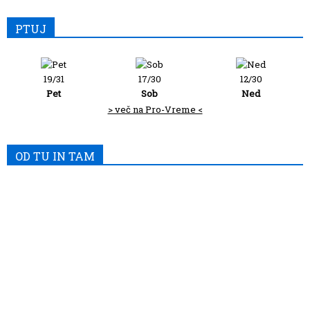
PTUJ
19/31
17/30
12/30
Pet
Sob
Ned
> več na Pro-Vreme <
OD TU IN TAM