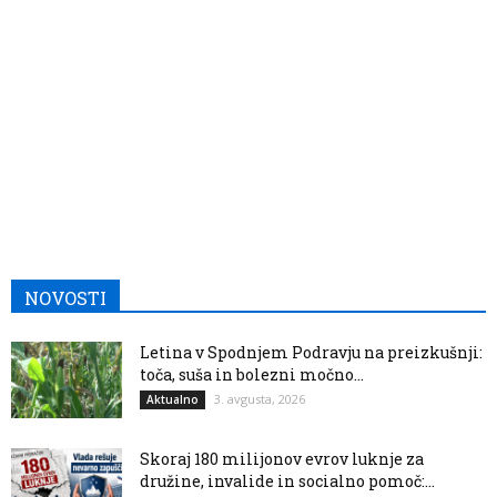
NOVOSTI
Letina v Spodnjem Podravju na preizkušnji:
toča, suša in bolezni močno...
3. avgusta, 2026
Aktualno
Skoraj 180 milijonov evrov luknje za
družine, invalide in socialno pomoč:...