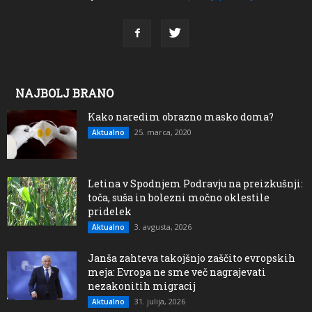
NAJBOLJ BRANO
Kako naredim obrazno masko doma?
25. marca, 2020
Aktualno
Letina v Spodnjem Podravju na preizkušnji:
toča, suša in bolezni močno oklestile
pridelek
3. avgusta, 2026
Aktualno
Janša zahteva takojšnjo zaščito evropskih
meja: Evropa ne sme več nagrajevati
nezakonitih migracij
31. julija, 2026
Aktualno