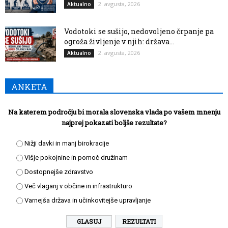
2. avgusta, 2026
Aktualno
Vodotoki se sušijo, nedovoljeno črpanje pa
ogroža življenje v njih: država...
2. avgusta, 2026
Aktualno
ANKETA
Na katerem področju bi morala slovenska vlada po vašem mnenju
najprej pokazati boljše rezultate?
Nižji davki in manj birokracije
Višje pokojnine in pomoč družinam
Dostopnejše zdravstvo
Več vlaganj v občine in infrastrukturo
Varnejša država in učinkovitejše upravljanje
REZULTATI