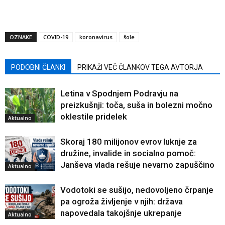
OZNAKE
COVID-19
koronavirus
šole
PODOBNI ČLANKI
PRIKAŽI VEČ ČLANKOV TEGA AVTORJA
Letina v Spodnjem Podravju na
preizkušnji: toča, suša in bolezni močno
oklestile pridelek
Aktualno
Skoraj 180 milijonov evrov luknje za
družine, invalide in socialno pomoč:
Janševa vlada rešuje nevarno zapuščino
Aktualno
Vodotoki se sušijo, nedovoljeno črpanje
pa ogroža življenje v njih: država
napovedala takojšnje ukrepanje
Aktualno