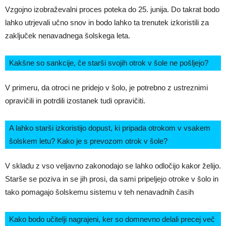
Vzgojno izobraževalni proces poteka do 25. junija. Do takrat bodo
lahko utrjevali učno snov in bodo lahko ta trenutek izkoristili za
zaključek nenavadnega šolskega leta.
Kakšne so sankcije, če starši svojih otrok v šole ne pošljejo?
V primeru, da otroci ne pridejo v šolo, je potrebno z ustreznimi
opravičili in potrdili izostanek tudi opravičiti.
A lahko starši izkoristijo dopust, ki pripada otrokom v vsakem
šolskem letu? Kako je s prevozom otrok v šole?
V skladu z vso veljavno zakonodajo se lahko odločijo kakor želijo.
Starše se poziva in se jih prosi, da sami pripeljejo otroke v šolo in
tako pomagajo šolskemu sistemu v teh nenavadnih časih
Kako bodo učitelji nagrajeni, ker so domnevno delali precej več