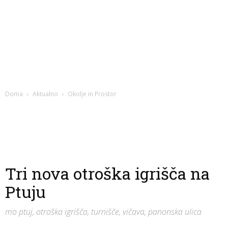
Doma
Aktualno
Okolje in Prostor
Tri nova otroška igrišča na
Ptuju
mo ptuj, otroška igrišča, turnišče, vičava, panonska ulica