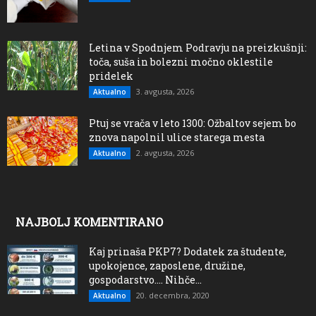
Letina v Spodnjem Podravju na preizkušnji:
toča, suša in bolezni močno oklestile
pridelek
3. avgusta, 2026
Aktualno
Ptuj se vrača v leto 1300: Ožbaltov sejem bo
znova napolnil ulice starega mesta
2. avgusta, 2026
Aktualno
NAJBOLJ KOMENTIRANO
Kaj prinaša PKP7? Dodatek za študente,
upokojence, zaposlene, družine,
gospodarstvo…. Nihče...
20. decembra, 2020
Aktualno