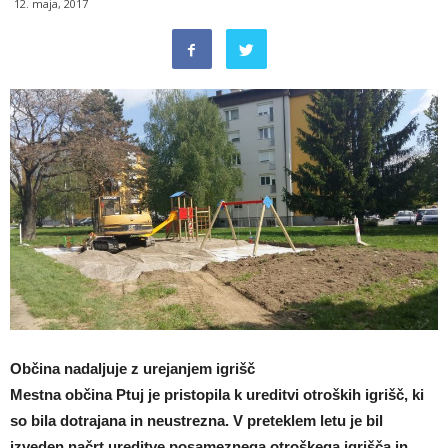
12. maja, 2017
Občina nadaljuje z urejanjem igrišč
Mestna občina Ptuj je pristopila k ureditvi otroških igrišč, ki
so bila dotrajana in neustrezna. V preteklem letu je bil
izveden načrt ureditve posameznega otroškega igrišča in