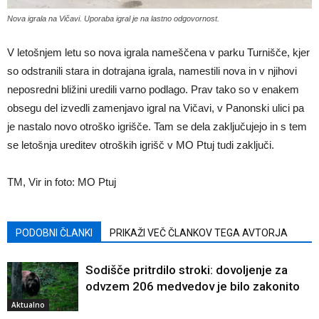
Nova igrala na Vičavi. Uporaba igral je na lastno odgovornost.
V letošnjem letu so nova igrala nameščena v parku Turnišče, kjer
so odstranili stara in dotrajana igrala, namestili nova in v njihovi
neposredni bližini uredili varno podlago. Prav tako so v enakem
obsegu del izvedli zamenjavo igral na Vičavi, v Panonski ulici pa
je nastalo novo otroško igrišče. Tam se dela zaključujejo in s tem
se letošnja ureditev otroških igrišč v MO Ptuj tudi zaključi.
TM, Vir in foto: MO Ptuj
PODOBNI ČLANKI
PRIKAŽI VEČ ČLANKOV TEGA AVTORJA
Sodišče pritrdilo stroki: dovoljenje za
odvzem 206 medvedov je bilo zakonito
Aktualno