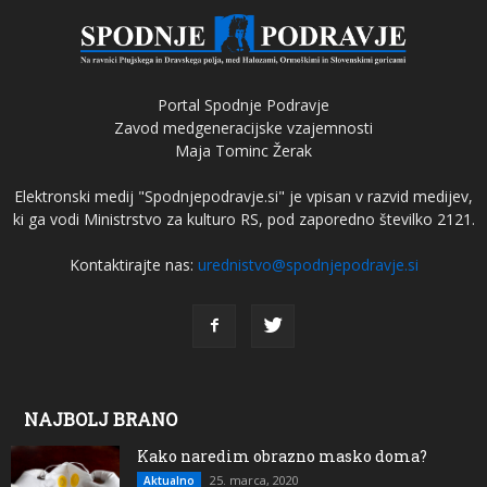
Portal Spodnje Podravje
Zavod medgeneracijske vzajemnosti
Maja Tominc Žerak
Elektronski medij "Spodnjepodravje.si" je vpisan v razvid medijev,
ki ga vodi Ministrstvo za kulturo RS, pod zaporedno številko 2121.
Kontaktirajte nas:
urednistvo@spodnjepodravje.si
NAJBOLJ BRANO
Kako naredim obrazno masko doma?
25. marca, 2020
Aktualno