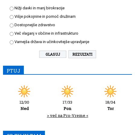
Nižji davki in manj birokracije
Višje pokojnine in pomoč družinam
Dostopnejše zdravstvo
Več vlaganj v občine in infrastrukturo
Varnejša država in učinkovitejše upravljanje
REZULTATI
PTUJ
12/30
17/33
18/34
Ned
Pon
Tor
> več na Pro-Vreme <