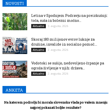
NOVOSTI
Letina v Spodnjem Podravju na preizkušnji:
toča, suša in bolezni močno...
3. avgusta, 2026
Aktualno
Skoraj 180 milijonov evrov luknje za
družine, invalide in socialno pomoč:...
2. avgusta, 2026
Aktualno
Vodotoki se sušijo, nedovoljeno črpanje pa
ogroža življenje v njih: država...
2. avgusta, 2026
Aktualno
ANKETA
Na katerem področju bi morala slovenska vlada po vašem mnenju
najprej pokazati boljše rezultate?