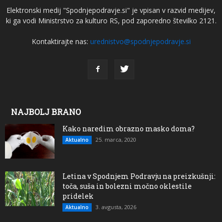
Elektronski medij "Spodnjepodravje.si" je vpisan v razvid medijev,
ki ga vodi Ministrstvo za kulturo RS, pod zaporedno številko 2121.
Kontaktirajte nas:
urednistvo@spodnjepodravje.si
NAJBOLJ BRANO
Kako naredim obrazno masko doma?
25. marca, 2020
Aktualno
Letina v Spodnjem Podravju na preizkušnji:
toča, suša in bolezni močno oklestile
pridelek
3. avgusta, 2026
Aktualno