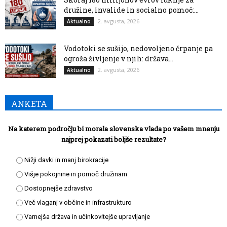
družine, invalide in socialno pomoč:...
2. avgusta, 2026
Aktualno
Vodotoki se sušijo, nedovoljeno črpanje pa
ogroža življenje v njih: država...
2. avgusta, 2026
Aktualno
ANKETA
Na katerem področju bi morala slovenska vlada po vašem mnenju
najprej pokazati boljše rezultate?
Nižji davki in manj birokracije
Višje pokojnine in pomoč družinam
Dostopnejše zdravstvo
Več vlaganj v občine in infrastrukturo
Varnejša država in učinkovitejše upravljanje