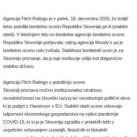
Agencija Fitch Ratings je v petek, 18. decembra 2020, že tretjič
letos potrdila bonitetno oceno Republike Slovenije pri A (stabilni
obeti). V letošnjem letu so bonitetne agencije bonitetno oceno
Republike Slovenije potrjevale, rating agencija Moody’s pa je
bonitetno oceno celo zvišala. Stabilnost bonitetnih ocen je za
Slovenijo priznanje, da jo tuje institucije vidijo kot dolgoročno
stabilno državo.
Agencija Fitch Ratings s potrditvijo ocene
Sloveniji priznava močno institucionalno strukturo,
osredotočenost na človeški razvoj ter verodostojni politični okvir,
ki je podprt s članstvom v EU. Stabilni obeti ocene odsevajo
odpornost slovenskega gospodarstva na vplive pandemije
COVID-19, ki si jo je Slovenija zgradila v preteklih letih z
uspešnim reševanjem zunanjih, finančnih in fiskalnih