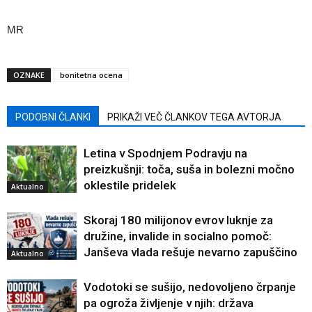
MR
OZNAKE
bonitetna ocena
PODOBNI ČLANKI
PRIKAŽI VEČ ČLANKOV TEGA AVTORJA
Letina v Spodnjem Podravju na
preizkušnji: toča, suša in bolezni močno
oklestile pridelek
Aktualno
Skoraj 180 milijonov evrov luknje za
družine, invalide in socialno pomoč:
Janševa vlada rešuje nevarno zapuščino
Aktualno
Vodotoki se sušijo, nedovoljeno črpanje
pa ogroža življenje v njih: država