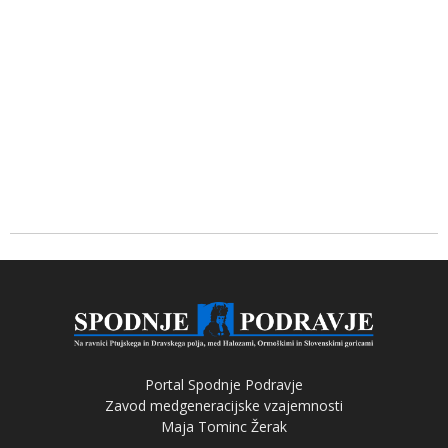
Portal Spodnje Podravje
Zavod medgeneracijske vzajemnosti
Maja Tominc Žerak