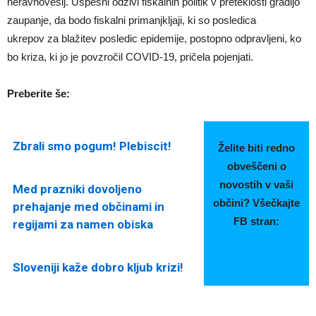
neravnovesij. Uspešni odzivi fiskalnih politik v preteklosti gradijo
zaupanje, da bodo fiskalni primanjkljaji, ki so posledica
ukrepov za blažitev posledic epidemije, postopno odpravljeni, ko
bo kriza, ki jo je povzročil COVID-19, pričela pojenjati.
Preberite še:
Zbrali smo pogum! Plebiscit!
Želite biti redno
obveščeni o
novostih v vaši
Med prazniki dovoljeno
občini? Všečkajte
prehajanje med občinami in
FB stran:
regijami za namen obiska
Sloveniji kaže dobro kljub krizi!