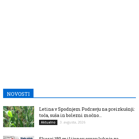
NOVOSTI
Letina v Spodnjem Podravju na preizkušnji:
toča, suša in bolezni močno...
3. avgusta, 2026
Aktualno
Skoraj 180 milijonov evrov luknje za