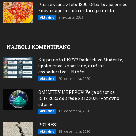
Ptuj se vrača v leto 1300: Ožbaltov sejem bo
znova napolnil ulice starega mesta
2. avgusta, 2026
Aktualno
NAJBOLJ KOMENTIRANO
Kaj prinaša PKP7? Dodatek za študente,
upokojence, zaposlene, družine,
gospodarstvo…. Nihče...
20. decembra, 2020
Aktualno
OMILITEV UKREPOV! Velja od torka
15.12.2020 do srede 23.12.2020! Ponovno
odprte...
13. decembra, 2020
Aktualno
POTRES!
28. decembra, 2020
Aktualno