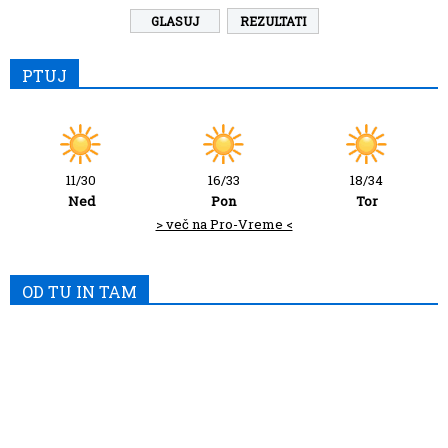
REZULTATI
PTUJ
11/30
16/33
18/34
Ned
Pon
Tor
> več na Pro-Vreme <
OD TU IN TAM