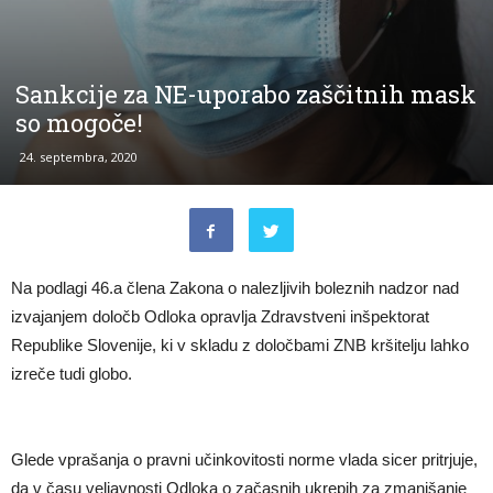
Sankcije za NE-uporabo zaščitnih mask
so mogoče!
24. septembra, 2020
Na podlagi 46.a člena Zakona o nalezljivih boleznih nadzor nad
izvajanjem določb Odloka opravlja Zdravstveni inšpektorat
Republike Slovenije, ki v skladu z določbami ZNB kršitelju lahko
izreče tudi globo.
Glede vprašanja o pravni učinkovitosti norme vlada sicer pritrjuje,
da v času veljavnosti Odloka o začasnih ukrepih za zmanjšanje