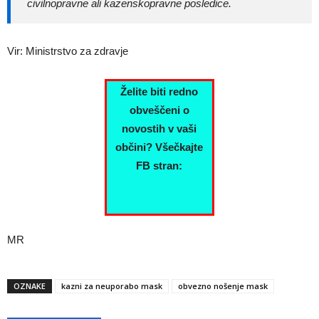
civilnopravne ali kazenskopravne posledice.
Vir: Ministrstvo za zdravje
Želite biti redno
obveščeni o
novostih v vaši
občini? Všečkajte
FB stran:
MR
OZNAKE
kazni za neuporabo mask
obvezno nošenje mask