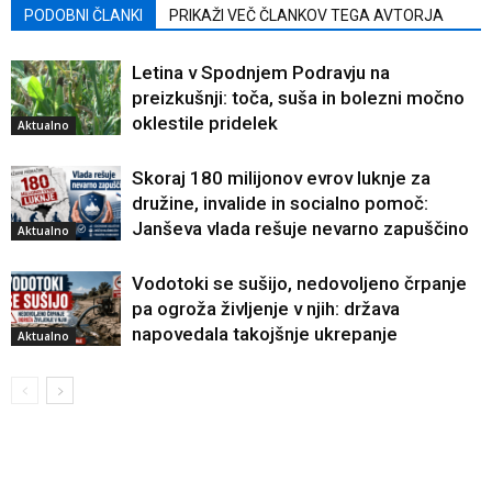
PODOBNI ČLANKI
PRIKAŽI VEČ ČLANKOV TEGA AVTORJA
Letina v Spodnjem Podravju na
preizkušnji: toča, suša in bolezni močno
oklestile pridelek
Aktualno
Skoraj 180 milijonov evrov luknje za
družine, invalide in socialno pomoč:
Janševa vlada rešuje nevarno zapuščino
Aktualno
Vodotoki se sušijo, nedovoljeno črpanje
pa ogroža življenje v njih: država
napovedala takojšnje ukrepanje
Aktualno