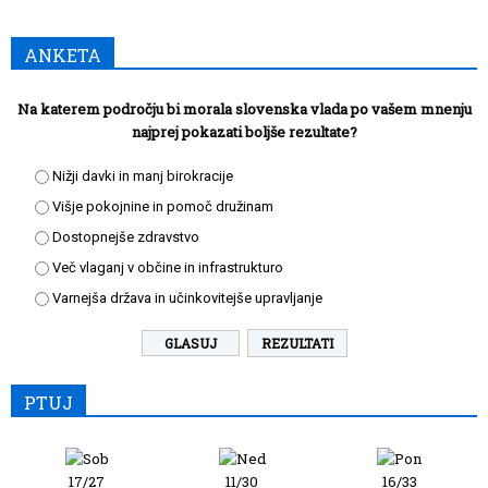
ANKETA
Na katerem področju bi morala slovenska vlada po vašem mnenju
najprej pokazati boljše rezultate?
Nižji davki in manj birokracije
Višje pokojnine in pomoč družinam
Dostopnejše zdravstvo
Več vlaganj v občine in infrastrukturo
Varnejša država in učinkovitejše upravljanje
REZULTATI
PTUJ
17/27
11/30
16/33