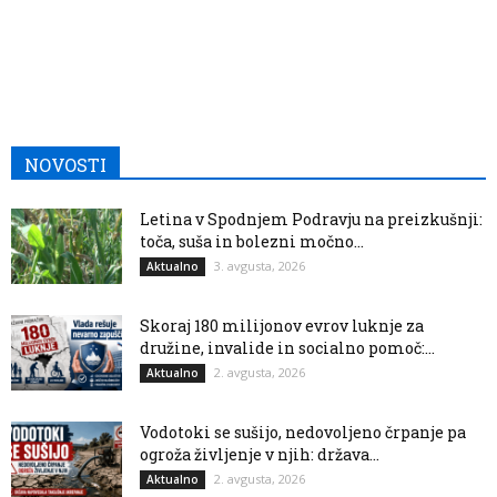
NOVOSTI
Letina v Spodnjem Podravju na preizkušnji:
toča, suša in bolezni močno...
3. avgusta, 2026
Aktualno
Skoraj 180 milijonov evrov luknje za
družine, invalide in socialno pomoč:...
2. avgusta, 2026
Aktualno
Vodotoki se sušijo, nedovoljeno črpanje pa
ogroža življenje v njih: država...
2. avgusta, 2026
Aktualno