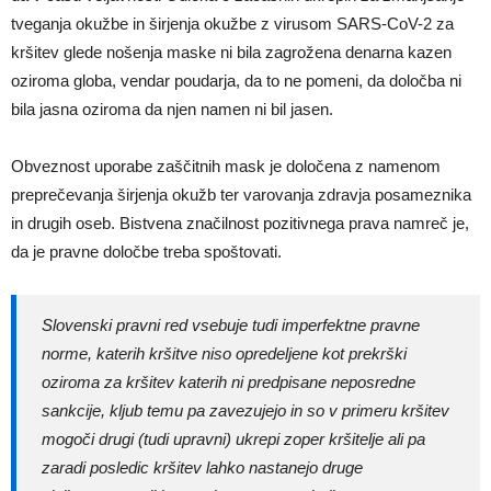
tveganja okužbe in širjenja okužbe z virusom SARS-CoV-2 za
kršitev glede nošenja maske ni bila zagrožena denarna kazen
oziroma globa, vendar poudarja, da to ne pomeni, da določba ni
bila jasna oziroma da njen namen ni bil jasen.
Obveznost uporabe zaščitnih mask je določena z namenom
preprečevanja širjenja okužb ter varovanja zdravja posameznika
in drugih oseb. Bistvena značilnost pozitivnega prava namreč je,
da je pravne določbe treba spoštovati.
Slovenski pravni red vsebuje tudi imperfektne pravne
norme, katerih kršitve niso opredeljene kot prekrški
oziroma za kršitev katerih ni predpisane neposredne
sankcije, kljub temu pa zavezujejo in so v primeru kršitev
mogoči drugi (tudi upravni) ukrepi zoper kršitelje ali pa
zaradi posledic kršitev lahko nastanejo druge