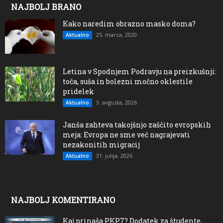
NAJBOLJ BRANO
Kako naredim obrazno masko doma?
25. marca, 2020
Aktualno
Letina v Spodnjem Podravju na preizkušnji:
toča, suša in bolezni močno oklestile
pridelek
3. avgusta, 2026
Aktualno
Janša zahteva takojšnjo zaščito evropskih
meja: Evropa ne sme več nagrajevati
nezakonitih migracij
31. julija, 2026
Aktualno
NAJBOLJ KOMENTIRANO
Kaj prinaša PKP7? Dodatek za študente,