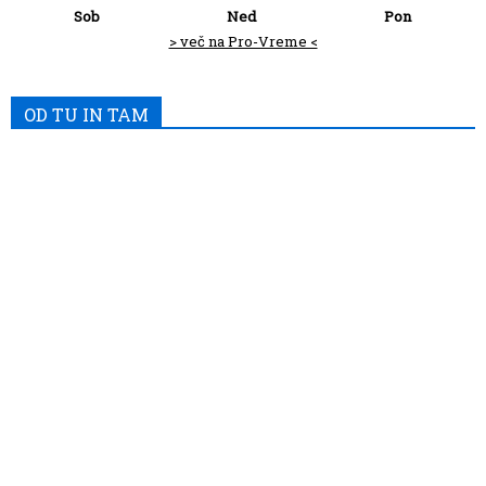
Sob
Ned
Pon
> več na Pro-Vreme <
OD TU IN TAM