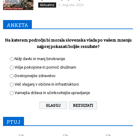
2. avgusta, 2026
Aktualno
ANKETA
Na katerem področju bi morala slovenska vlada po vašem mnenju
najprej pokazati boljše rezultate?
Nižji davki in manj birokracije
Višje pokojnine in pomoč družinam
Dostopnejše zdravstvo
Več vlaganj v občine in infrastrukturo
Varnejša država in učinkovitejše upravljanje
REZULTATI
PTUJ