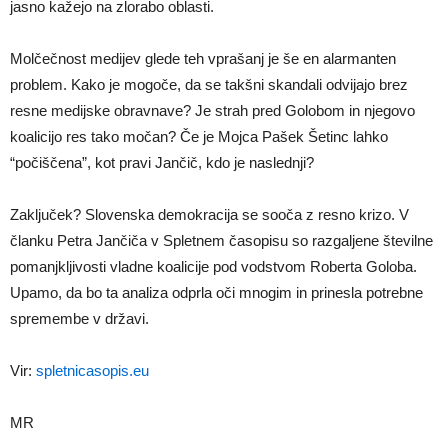
jasno kažejo na zlorabo oblasti.
Molčečnost medijev glede teh vprašanj je še en alarmanten
problem. Kako je mogoče, da se takšni skandali odvijajo brez
resne medijske obravnave? Je strah pred Golobom in njegovo
koalicijo res tako močan? Če je Mojca Pašek Šetinc lahko
“počiščena”, kot pravi Jančič, kdo je naslednji?
Zaključek? Slovenska demokracija se sooča z resno krizo. V
članku Petra Jančiča v Spletnem časopisu so razgaljene številne
pomanjkljivosti vladne koalicije pod vodstvom Roberta Goloba.
Upamo, da bo ta analiza odprla oči mnogim in prinesla potrebne
spremembe v državi.
Vir:
spletnicasopis.eu
MR