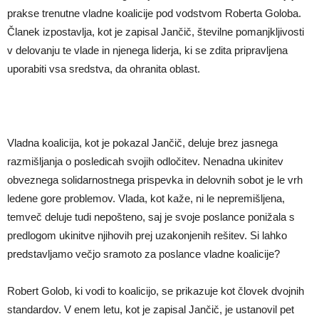
prakse trenutne vladne koalicije pod vodstvom Roberta Goloba.
Članek izpostavlja, kot je zapisal Jančič, številne pomanjkljivosti
v delovanju te vlade in njenega liderja, ki se zdita pripravljena
uporabiti vsa sredstva, da ohranita oblast.
Vladna koalicija, kot je pokazal Jančič, deluje brez jasnega
razmišljanja o posledicah svojih odločitev. Nenadna ukinitev
obveznega solidarnostnega prispevka in delovnih sobot je le vrh
ledene gore problemov. Vlada, kot kaže, ni le nepremišljena,
temveč deluje tudi nepošteno, saj je svoje poslance ponižala s
predlogom ukinitve njihovih prej uzakonjenih rešitev. Si lahko
predstavljamo večjo sramoto za poslance vladne koalicije?
Robert Golob, ki vodi to koalicijo, se prikazuje kot človek dvojnih
standardov. V enem letu, kot je zapisal Jančič, je ustanovil pet