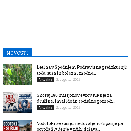
NOVOSTI
Letina v Spodnjem Podravju na preizkušnji:
toča, suša in bolezni močno...
3. avgusta, 2026
Aktualno
Skoraj 180 milijonov evrov luknje za
družine, invalide in socialno pomoč:...
2. avgusta, 2026
Aktualno
Vodotoki se sušijo, nedovoljeno črpanje pa
ogroža življenje v njih: država...