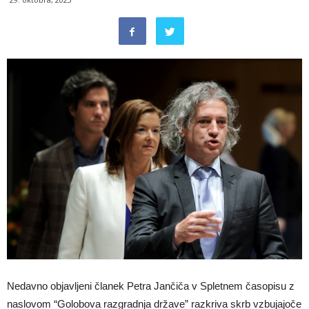
Nedavno objavljeni članek Petra Jančiča v Spletnem časopisu z
naslovom “Golobova razgradnja države” razkriva skrb vzbujajoče