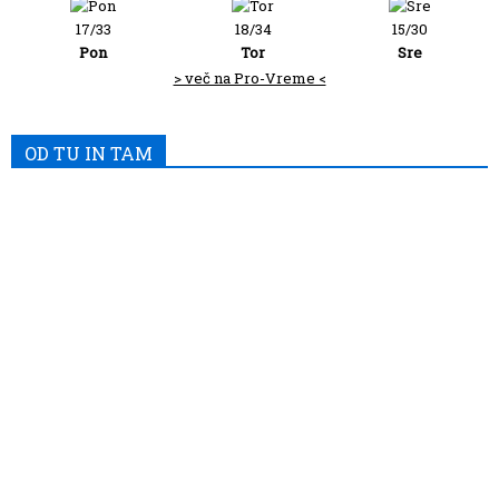
17/33
18/34
15/30
Pon
Tor
Sre
> več na Pro-Vreme <
OD TU IN TAM