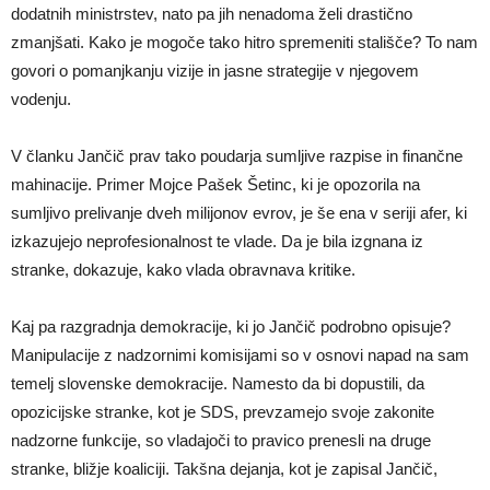
dodatnih ministrstev, nato pa jih nenadoma želi drastično
zmanjšati. Kako je mogoče tako hitro spremeniti stališče? To nam
govori o pomanjkanju vizije in jasne strategije v njegovem
vodenju.
V članku Jančič prav tako poudarja sumljive razpise in finančne
mahinacije. Primer Mojce Pašek Šetinc, ki je opozorila na
sumljivo prelivanje dveh milijonov evrov, je še ena v seriji afer, ki
izkazujejo neprofesionalnost te vlade. Da je bila izgnana iz
stranke, dokazuje, kako vlada obravnava kritike.
Kaj pa razgradnja demokracije, ki jo Jančič podrobno opisuje?
Manipulacije z nadzornimi komisijami so v osnovi napad na sam
temelj slovenske demokracije. Namesto da bi dopustili, da
opozicijske stranke, kot je SDS, prevzamejo svoje zakonite
nadzorne funkcije, so vladajoči to pravico prenesli na druge
stranke, bližje koaliciji. Takšna dejanja, kot je zapisal Jančič,