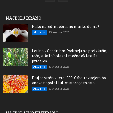
NAJBOLJ BRANO
Kako naredim obrazno masko doma?
25. marca, 2020
Aktualno
Letina v Spodnjem Podravju na preizkušnji:
toča, suša in bolezni močno oklestile
pridelek
3. avgusta, 2026
Aktualno
Ptuj se vrača v leto 1300: Ožbaltov sejem bo
znova napolnil ulice starega mesta
2. avgusta, 2026
Aktualno