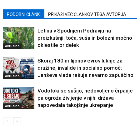
PODOBNI ČLANKI
PRIKAŽI VEČ ČLANKOV TEGA AVTORJA
Letina v Spodnjem Podravju na
preizkušnji: toča, suša in bolezni močno
oklestile pridelek
Aktualno
Skoraj 180 milijonov evrov luknje za
družine, invalide in socialno pomoč:
Janševa vlada rešuje nevarno zapuščino
Aktualno
Vodotoki se sušijo, nedovoljeno črpanje
pa ogroža življenje v njih: država
napovedala takojšnje ukrepanje
Aktualno