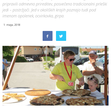
pripravili odmevno prireditev, posvečeno tradicionalni prleški
jedi – postržjači. Jed v okoliških krajih poznajo tudi pod
imenom opolenek, ocvirkovka, girpa.
1. maja, 2018