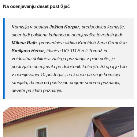
Na ocenjevanju deset postržjač
Komisija v sestavi
Jožica Korpar
, predsednica komisije,
sicer tudi poklicna kuharica in ocenjevalka tovrstnih jedi,
Milena Rajh
, predsednica aktiva Kmečkih žena Ormož in
Smiljana Hebar
, članica UO TD Sveti Tomaž in
večkratna dobitnica zlatega priznanja v peki potic, je
postržjače ocenjevala po določenih kriterijih. Skupaj je bilo
v ocenjevanju 10 postržjač, na koncu pa se je komisija
strinjala, da ena od postržjač prejme srebrno priznanja,
devete pa zlato priznanje.