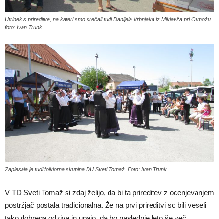
Utrinek s prireditve, na kateri smo srečali tudi Danijela Vrbnjaka iz Miklavža pri Ormožu.
foto: Ivan Trunk
Zaplesala je tudi folklorna skupina DU Sveti Tomaž. Foto: Ivan Trunk
V TD Sveti Tomaž si zdaj želijo, da bi ta prireditev z ocenjevanjem
postržjač postala tradicionalna. Že na prvi prireditvi so bili veseli
tako dobrega odziva in upajo, da bo naslednje leto še več