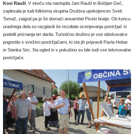
Kosi Raušl
. V skeču sta nastopila Jani Raušl in Boštjan Geč,
zaplesala je tudi folklorna skupina Društva upokojencev Sveti
Tomaž, zaigral pa je še domači ansambel Pivski bratje. Ob koncu
uradnega dela so razglasili še rezultate ocenjevanja postržjač in
podelili priznanja ter darila. Turistično društvo je vse obiskovalce
pogostilo s svežimi postržjačami, ki sta jih pripravili Pavla Hebar
in Stanka Sirc. Na ogled in v pokušino so bile tudi vse tekmovalne
postržjače.