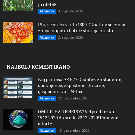
pridelek
3. avgusta, 2026
Aktualno
Ptuj se vrača v leto 1300: Ožbaltov sejem bo
znova napolnil ulice starega mesta
2. avgusta, 2026
Aktualno
NAJBOLJ KOMENTIRANO
Kaj prinaša PKP7? Dodatek za študente,
upokojence, zaposlene, družine,
gospodarstvo…. Nihče...
20. decembra, 2020
Aktualno
OMILITEV UKREPOV! Velja od torka
15.12.2020 do srede 23.12.2020! Ponovno
odprte...
13. decembra, 2020
Aktualno