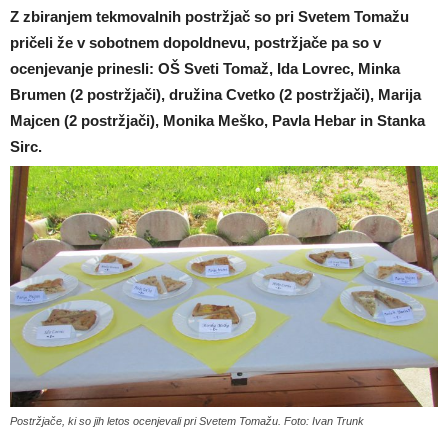
Z zbiranjem tekmovalnih postržjač so pri Svetem Tomažu
pričeli že v sobotnem dopoldnevu, postržjače pa so v
ocenjevanje prinesli: OŠ Sveti Tomaž, Ida Lovrec, Minka
Brumen (2 postržjači), družina Cvetko (2 postržjači), Marija
Majcen (2 postržjači), Monika Meško, Pavla Hebar in Stanka
Sirc.
Postržjače, ki so jih letos ocenjevali pri Svetem Tomažu. Foto: Ivan Trunk