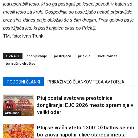
jedi uporabili testo, ki so ga postrgali po leseni posodi, v kateri so
mesili testo za kruh. Gospodinje so postržjačo nekoč pripravljale
brez sira, danes pa jo obložijo še s čim drugim. Prav gotovo pa je
postržjača jed, ki pusti prijeten okus po Prlekiji.
TM, foto: Ivan Trunk
OZNAKE
ocenjevanje
postržjača
prlekija
sveti-tomaž
turistično-društvo
PODOBNI ČLANKI
PRIKAŽI VEČ ČLANKOV TEGA AVTORJA
Ptuj postal svetovna prestolnica
žongliranja: EJC 2026 mesto spreminja v
veliki oder
Aktualno
Ptuj se vrača v leto 1300: Ožbaltov sejem
bo znova napolnil ulice starega mesta