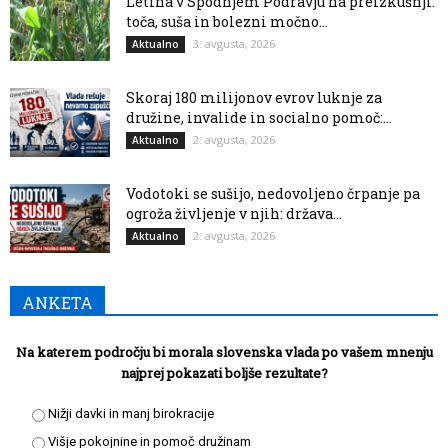
Letina v Spodnjem Podravju na preizkušnji:
toča, suša in bolezni močno...
3. avgusta, 2026
Aktualno
Skoraj 180 milijonov evrov luknje za
družine, invalide in socialno pomoč:...
2. avgusta, 2026
Aktualno
Vodotoki se sušijo, nedovoljeno črpanje pa
ogroža življenje v njih: država...
2. avgusta, 2026
Aktualno
ANKETA
Na katerem področju bi morala slovenska vlada po vašem mnenju
najprej pokazati boljše rezultate?
Nižji davki in manj birokracije
Višje pokojnine in pomoč družinam