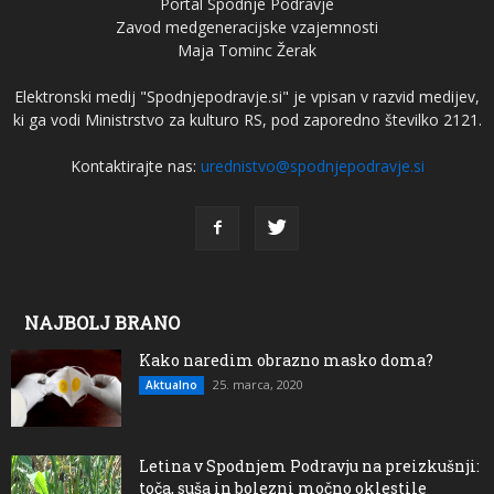
Portal Spodnje Podravje
Zavod medgeneracijske vzajemnosti
Maja Tominc Žerak
Elektronski medij "Spodnjepodravje.si" je vpisan v razvid medijev,
ki ga vodi Ministrstvo za kulturo RS, pod zaporedno številko 2121.
Kontaktirajte nas:
urednistvo@spodnjepodravje.si
NAJBOLJ BRANO
Kako naredim obrazno masko doma?
25. marca, 2020
Aktualno
Letina v Spodnjem Podravju na preizkušnji:
toča, suša in bolezni močno oklestile