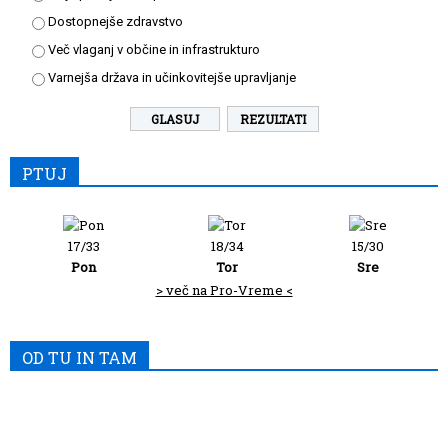
Dostopnejše zdravstvo
Več vlaganj v občine in infrastrukturo
Varnejša država in učinkovitejše upravljanje
REZULTATI
PTUJ
17/33
18/34
15/30
Pon
Tor
Sre
> več na Pro-Vreme <
OD TU IN TAM