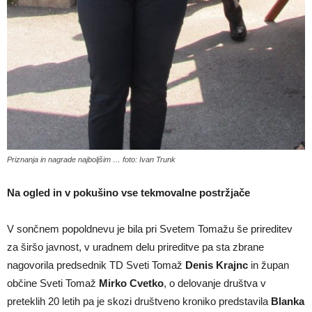
Priznanja in nagrade najboljšim … foto: Ivan Trunk
Na ogled in v pokušino vse tekmovalne postržjače
V sončnem popoldnevu je bila pri Svetem Tomažu še prireditev
za širšo javnost, v uradnem delu prireditve pa sta zbrane
nagovorila predsednik TD Sveti Tomaž
Denis Krajnc
in župan
občine Sveti Tomaž
Mirko Cvetko
, o delovanje društva v
preteklih 20 letih pa je skozi društveno kroniko predstavila
Blanka