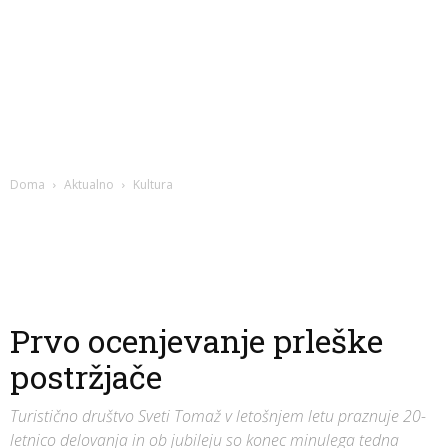
Doma
Aktualno
Kultura
Prvo ocenjevanje prleške
postržjače
Turistično društvo Sveti Tomaž v letošnjem letu praznuje 20-
letnico delovanja in ob jubileju so konec minulega tedna