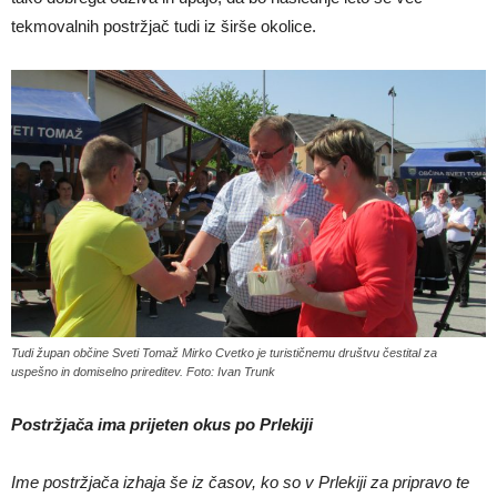
tekmovalnih postržjač tudi iz širše okolice.
Tudi župan občine Sveti Tomaž Mirko Cvetko je turističnemu društvu čestital za
uspešno in domiselno prireditev. Foto: Ivan Trunk
Postržjača ima prijeten okus po Prlekiji
Ime postržjača izhaja še iz časov, ko so v Prlekiji za pripravo te