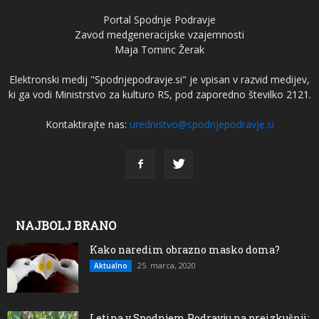
Portal Spodnje Podravje
Zavod medgeneracijske vzajemnosti
Maja Tominc Žerak
Elektronski medij "Spodnjepodravje.si" je vpisan v razvid medijev,
ki ga vodi Ministrstvo za kulturo RS, pod zaporedno številko 2121.
Kontaktirajte nas:
urednistvo@spodnjepodravje.si
NAJBOLJ BRANO
Kako naredim obrazno masko doma?
25. marca, 2020
Aktualno
Letina v Spodnjem Podravju na preizkušnji: