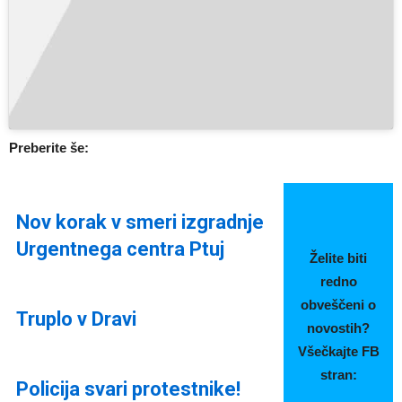
Preberite še:
Nov korak v smeri izgradnje
Urgentnega centra Ptuj
Želite biti
redno
obveščeni o
Truplo v Dravi
novostih?
Všečkajte FB
stran:
Policija svari protestnike!