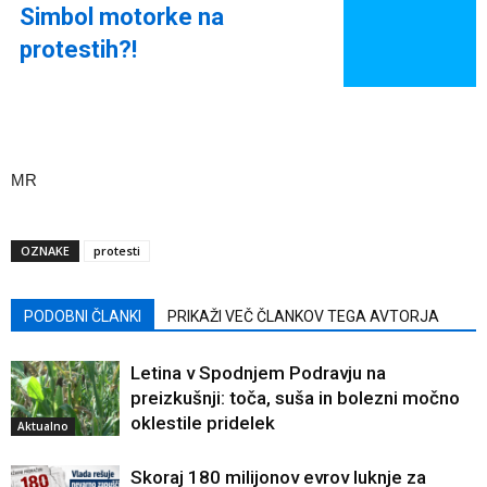
Simbol motorke na
protestih?!
MR
OZNAKE
protesti
PODOBNI ČLANKI
PRIKAŽI VEČ ČLANKOV TEGA AVTORJA
Letina v Spodnjem Podravju na
preizkušnji: toča, suša in bolezni močno
oklestile pridelek
Aktualno
Skoraj 180 milijonov evrov luknje za