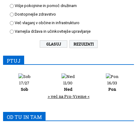
Višje pokojnine in pomoč družinam
Dostopnejše zdravstvo
Več vlaganj v občine in infrastrukturo
Varnejša država in učinkovitejše upravljanje
REZULTATI
PTUJ
17/27
11/30
16/33
Sob
Ned
Pon
> več na Pro-Vreme <
OD TU IN TAM