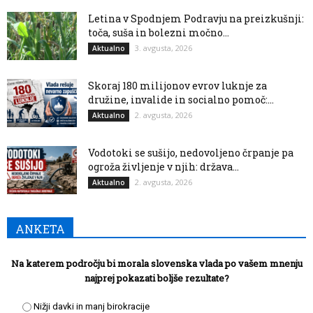
Letina v Spodnjem Podravju na preizkušnji:
toča, suša in bolezni močno...
3. avgusta, 2026
Aktualno
Skoraj 180 milijonov evrov luknje za
družine, invalide in socialno pomoč:...
2. avgusta, 2026
Aktualno
Vodotoki se sušijo, nedovoljeno črpanje pa
ogroža življenje v njih: država...
2. avgusta, 2026
Aktualno
ANKETA
Na katerem področju bi morala slovenska vlada po vašem mnenju
najprej pokazati boljše rezultate?
Nižji davki in manj birokracije