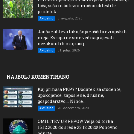
toča, suša in bolezni močno oklestile
pridelek
3. avgusta, 2026
Aktualno
Janša zahteva takojšnjo zaščito evropskih
meja: Evropa ne sme več nagrajevati
nezakonitih migracij
31. julija, 2026
Aktualno
NAJBOLJ KOMENTIRANO
Kaj prinaša PKP7? Dodatek za študente,
upokojence, zaposlene, družine,
gospodarstvo…. Nihče...
20. decembra, 2020
Aktualno
OMILITEV UKREPOV! Velja od torka
15.12.2020 do srede 23.12.2020! Ponovno
odprte...