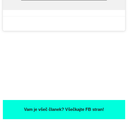
Vam je všeč članek? Všečkajte FB stran!