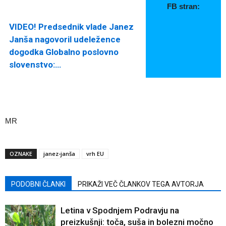
FB stran:
VIDEO! Predsednik vlade Janez
Janša nagovoril udeležence
dogodka Globalno poslovno
slovenstvo:…
MR
OZNAKE
janez-janša
vrh EU
PODOBNI ČLANKI
PRIKAŽI VEČ ČLANKOV TEGA AVTORJA
Letina v Spodnjem Podravju na
preizkušnji: toča, suša in bolezni močno