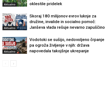
oklestile pridelek
Aktualno
Skoraj 180 milijonov evrov luknje za
družine, invalide in socialno pomoč:
Janševa vlada rešuje nevarno zapuščino
Aktualno
Vodotoki se sušijo, nedovoljeno črpanje
pa ogroža življenje v njih: država
napovedala takojšnje ukrepanje
Aktualno