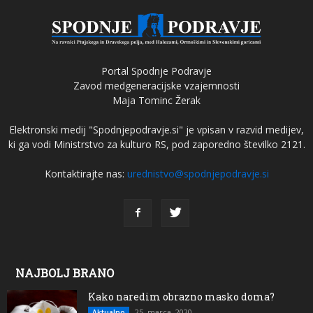
Portal Spodnje Podravje
Zavod medgeneracijske vzajemnosti
Maja Tominc Žerak
Elektronski medij "Spodnjepodravje.si" je vpisan v razvid medijev,
ki ga vodi Ministrstvo za kulturo RS, pod zaporedno številko 2121.
Kontaktirajte nas:
urednistvo@spodnjepodravje.si
NAJBOLJ BRANO
Kako naredim obrazno masko doma?
25. marca, 2020
Aktualno