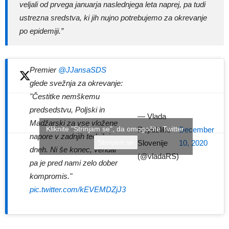
veljali od prvega januarja naslednjega leta naprej, pa tudi
ustrezna sredstva, ki jih nujno potrebujemo za okrevanje
po epidemiji.”
Premier
@JJansaSDS
glede svežnja za okrevanje:
"Čestitke nemškemu
predsedstvu, Poljski in
— Vlada
Madžarski za vse vložene
Kliknite "Strinjam se", da omogočite Twitter
Republike
December
napore v zadnjih tednih in
Strinjam se
Slovenije
10, 2020
dneh. Ni še konec, vendar
(@vladaRS)
pa je pred nami zelo dober
kompromis."
pic.twitter.com/kEVEMDZjJ3