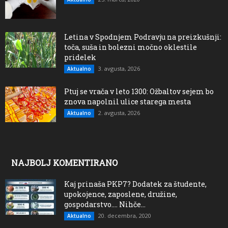
Letina v Spodnjem Podravju na preizkušnji:
toča, suša in bolezni močno oklestile
pridelek
3. avgusta, 2026
Aktualno
Ptuj se vrača v leto 1300: Ožbaltov sejem bo
znova napolnil ulice starega mesta
2. avgusta, 2026
Aktualno
NAJBOLJ KOMENTIRANO
Kaj prinaša PKP7? Dodatek za študente,
upokojence, zaposlene, družine,
gospodarstvo…. Nihče...
20. decembra, 2020
Aktualno