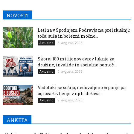
NOVOSTI
Letina v Spodnjem Podravju na preizkušnji:
toča, suša in bolezni močno...
3. avgusta, 2026
Aktualno
Skoraj 180 milijonov evrov luknje za
družine, invalide in socialno pomoč:...
2. avgusta, 2026
Aktualno
Vodotoki se sušijo, nedovoljeno črpanje pa
ogroža življenje v njih: država...
2. avgusta, 2026
Aktualno
ANKETA