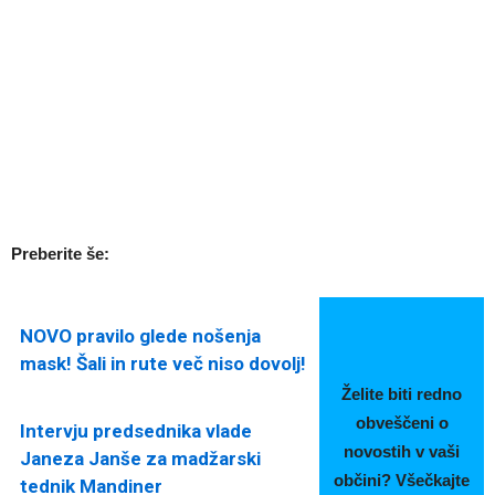
Preberite še:
NOVO pravilo glede nošenja
mask! Šali in rute več niso dovolj!
Želite biti redno
obveščeni o
Intervju predsednika vlade
novostih v vaši
Janeza Janše za madžarski
občini? Všečkajte
tednik Mandiner