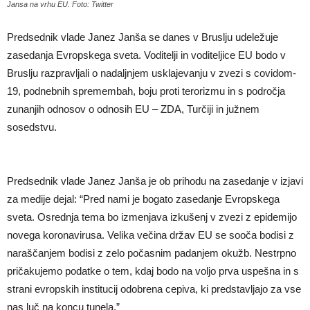
Jansa na vrhu EU. Foto: Twitter
Predsednik vlade Janez Janša se danes v Bruslju udeležuje
zasedanja Evropskega sveta. Voditelji in voditeljice EU bodo v
Bruslju razpravljali o nadaljnjem usklajevanju v zvezi s covidom-
19, podnebnih spremembah, boju proti terorizmu in s področja
zunanjih odnosov o odnosih EU – ZDA, Turčiji in južnem
sosedstvu.
Predsednik vlade Janez Janša je ob prihodu na zasedanje v izjavi
za medije dejal: “Pred nami je bogato zasedanje Evropskega
sveta. Osrednja tema bo izmenjava izkušenj v zvezi z epidemijo
novega koronavirusa. Velika večina držav EU se sooča bodisi z
naraščanjem bodisi z zelo počasnim padanjem okužb. Nestrpno
pričakujemo podatke o tem, kdaj bodo na voljo prva uspešna in s
strani evropskih institucij odobrena cepiva, ki predstavljajo za vse
nas luč na koncu tunela.”