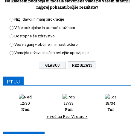
Na katerem področju bi morala slovenska vlada po vašem mnenju
najprej pokazati boljše rezultate?
Nižji davki in manj birokracije
Višje pokojnine in pomoč družinam
Dostopnejše zdravstvo
Več vlaganj v občine in infrastrukturo
Varnejša država in učinkovitejše upravljanje
REZULTATI
PTUJ
12/30
17/33
18/34
Ned
Pon
Tor
> več na Pro-Vreme <