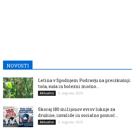
NOVOSTI
Letina v Spodnjem Podravju na preizkušnji:
toča, suša in bolezni močno...
3. avgusta, 2026
Aktualno
Skoraj 180 milijonov evrov luknje za
družine, invalide in socialno pomoč:...
2. avgusta, 2026
Aktualno