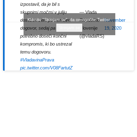
izpostavil, da je bil s
— Vlada
skupnimi močmi v juliju
Kliknite "Strinjam se", da omogočite Twitter
Republike
November
dosežen zelo pomemben
Strinjam se
Slovenije
19, 2020
dogovor, sedaj pa je
(@vladaRS)
potrebno doseči končni
kompromis, ki bo ustrezal
temu dogovoru.
#VladavinaPrava
pic.twitter.com/V08FartutZ