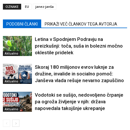
OZNAKE
EU
janez-janša
PODOBNI ČLANKI
PRIKAŽI VEČ ČLANKOV TEGA AVTORJA
Letina v Spodnjem Podravju na
preizkušnji: toča, suša in bolezni močno
oklestile pridelek
Aktualno
Skoraj 180 milijonov evrov luknje za
družine, invalide in socialno pomoč:
Janševa vlada rešuje nevarno zapuščino
Aktualno
Vodotoki se sušijo, nedovoljeno črpanje
pa ogroža življenje v njih: država
napovedala takojšnje ukrepanje
Aktualno