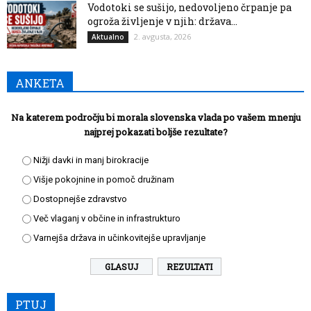
Vodotoki se sušijo, nedovoljeno črpanje pa
ogroža življenje v njih: država...
2. avgusta, 2026
Aktualno
ANKETA
Na katerem področju bi morala slovenska vlada po vašem mnenju
najprej pokazati boljše rezultate?
Nižji davki in manj birokracije
Višje pokojnine in pomoč družinam
Dostopnejše zdravstvo
Več vlaganj v občine in infrastrukturo
Varnejša država in učinkovitejše upravljanje
REZULTATI
PTUJ