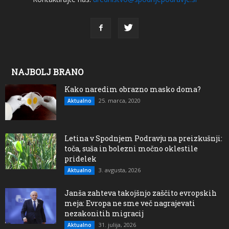
NAJBOLJ BRANO
Kako naredim obrazno masko doma?
25. marca, 2020
Aktualno
Letina v Spodnjem Podravju na preizkušnji:
toča, suša in bolezni močno oklestile
pridelek
3. avgusta, 2026
Aktualno
Janša zahteva takojšnjo zaščito evropskih
meja: Evropa ne sme več nagrajevati
nezakonitih migracij
31. julija, 2026
Aktualno