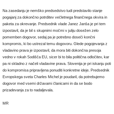
Na zasedanju je nemško predsedstvo tudi predstavilo stanje
pogajanj za dokončno potrditev večletnega finančnega okvira in
paketa za okrevanje. Predsednik vlade Janez Janša je pri tem
izpostavil, da je bil s skupnimi močmi v juliju dosežen zelo
pomemben dogovor, sedaj pa je potrebno doseči končni
kompromis, ki bo ustrezal temu dogovoru. Glede pogojevanja z
vladavino prava je izpostavil, da mora biti dokončna presoja
vedno v rokah Sodišča EU, sicer bi to bila politična odločitev, kar
pa ni skladno z načeli vladavine prava. Slovenija je pri iskanju poti
do kompromisa pripravljena ponuditi konkretne ideje. Predsednik
Evropskega sveta Charles Michel je poudaril, da potrebujemo
dogovor med vsemi državami članicami in da se bodo
prizadevanja za to nadaljevala.
MR