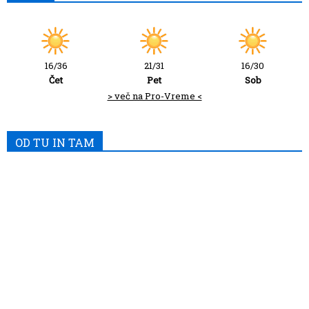
16/36
21/31
16/30
Čet
Pet
Sob
> več na Pro-Vreme <
OD TU IN TAM