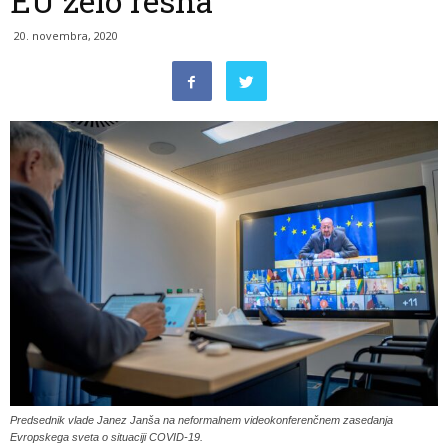
EU zelo resna
20. novembra, 2020
Predsednik vlade Janez Janša na neformalnem videokonferenčnem zasedanja
Evropskega sveta o situaciji COVID-19.