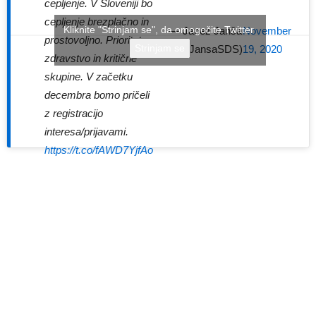
cepljenje. V Sloveniji bo
cepljenje brezplačno in
Kliknite "Strinjam se", da omogočite Twitter
— Janez Janša
November
prostovoljno. Prioriteta
Strinjam se
(@JJansaSDS)
19, 2020
zdravstvo in kritične
skupine. V začetku
decembra bomo pričeli
z registracijo
interesa/prijavami.
https://t.co/fAWD7YjfAo