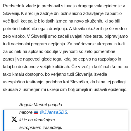
Predsednik vlade je predstavil situacijo drugega vala epidemije v
Sloveniji. K sreči je zadnje dni bolnišnično zdravljenje zapustilo
več ljudi, kot pa je bilo tistih izmed na novo okuženih, ki so bili
potrebni bolnišničnega zdravljenja. A število okuženih je še vedno
zelo visoko. V Sloveniji smo začeli uvajati hitre teste, pripravljamo
tudi nacionalni program cepljenja. Za načrtovanje ukrepov in tudi
za učinek na splošno občutje v javnosti so zelo pomembne
zanesljive napovedi glede tega, kdaj bo cepivo na razpolago in
kdaj bo dostopno v večjih količinah. Če v večjih količinah še ne bo
tako kmalu dostopno, bo verjetno tudi Slovenija izvedla
vsesplošno testiranje, podobno kot Slovaška, da bi na tej podlagi
skušala z usmerjenimi ukrepi čim bolj omejiti in ustaviti epidemijo.
Angela Merkel podprla
napore
@JJansaSDS
,
ki je na današnjem
Evropskem zasedanju