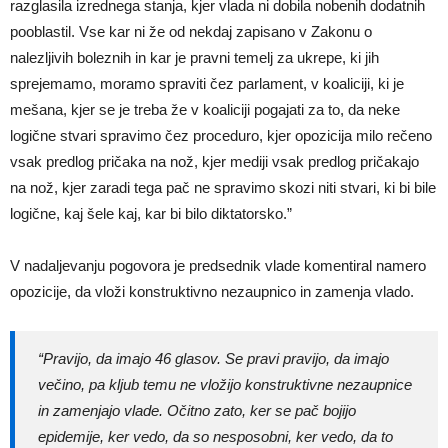
razglasila izrednega stanja, kjer vlada ni dobila nobenih dodatnih
pooblastil. Vse kar ni že od nekdaj zapisano v Zakonu o
nalezljivih boleznih in kar je pravni temelj za ukrepe, ki jih
sprejemamo, moramo spraviti čez parlament, v koaliciji, ki je
mešana, kjer se je treba že v koaliciji pogajati za to, da neke
logične stvari spravimo čez proceduro, kjer opozicija milo rečeno
vsak predlog pričaka na nož, kjer mediji vsak predlog pričakajo
na nož, kjer zaradi tega pač ne spravimo skozi niti stvari, ki bi bile
logične, kaj šele kaj, kar bi bilo diktatorsko.”
V nadaljevanju pogovora je predsednik vlade komentiral namero
opozicije, da vloži konstruktivno nezaupnico in zamenja vlado.
“Pravijo, da imajo 46 glasov. Se pravi pravijo, da imajo
večino, pa kljub temu ne vložijo konstruktivne nezaupnice
in zamenjajo vlade. Očitno zato, ker se pač bojijo
epidemije, ker vedo, da so nesposobni, ker vedo, da to