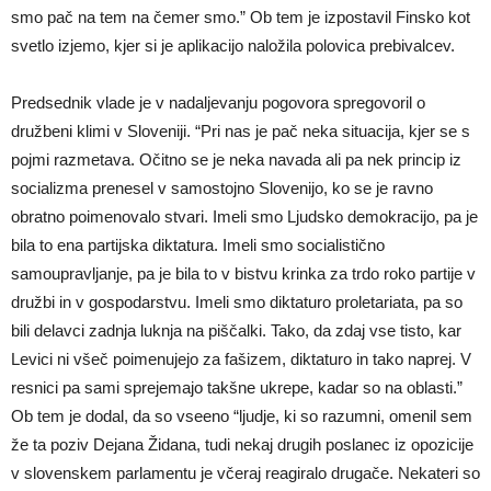
smo pač na tem na čemer smo.” Ob tem je izpostavil Finsko kot
svetlo izjemo, kjer si je aplikacijo naložila polovica prebivalcev.
Predsednik vlade je v nadaljevanju pogovora spregovoril o
družbeni klimi v Sloveniji. “Pri nas je pač neka situacija, kjer se s
pojmi razmetava. Očitno se je neka navada ali pa nek princip iz
socializma prenesel v samostojno Slovenijo, ko se je ravno
obratno poimenovalo stvari. Imeli smo Ljudsko demokracijo, pa je
bila to ena partijska diktatura. Imeli smo socialistično
samoupravljanje, pa je bila to v bistvu krinka za trdo roko partije v
družbi in v gospodarstvu. Imeli smo diktaturo proletariata, pa so
bili delavci zadnja luknja na piščalki. Tako, da zdaj vse tisto, kar
Levici ni všeč poimenujejo za fašizem, diktaturo in tako naprej. V
resnici pa sami sprejemajo takšne ukrepe, kadar so na oblasti.”
Ob tem je dodal, da so vseeno “ljudje, ki so razumni, omenil sem
že ta poziv Dejana Židana, tudi nekaj drugih poslanec iz opozicije
v slovenskem parlamentu je včeraj reagiralo drugače. Nekateri so