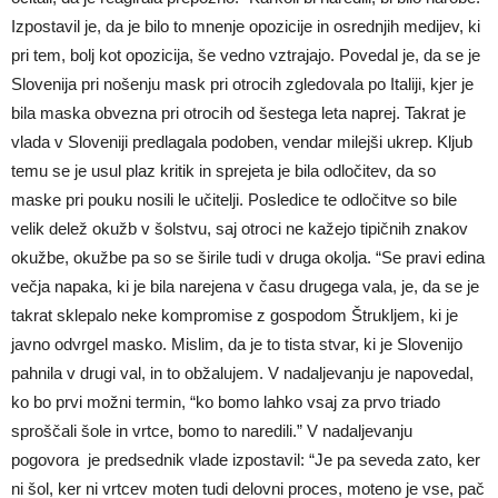
Izpostavil je, da je bilo to mnenje opozicije in osrednjih medijev, ki
pri tem, bolj kot opozicija, še vedno vztrajajo. Povedal je, da se je
Slovenija pri nošenju mask pri otrocih zgledovala po Italiji, kjer je
bila maska obvezna pri otrocih od šestega leta naprej. Takrat je
vlada v Sloveniji predlagala podoben, vendar milejši ukrep. Kljub
temu se je usul plaz kritik in sprejeta je bila odločitev, da so
maske pri pouku nosili le učitelji. Posledice te odločitve so bile
velik delež okužb v šolstvu, saj otroci ne kažejo tipičnih znakov
okužbe, okužbe pa so se širile tudi v druga okolja. “Se pravi edina
večja napaka, ki je bila narejena v času drugega vala, je, da se je
takrat sklepalo neke kompromise z gospodom Štrukljem, ki je
javno odvrgel masko. Mislim, da je to tista stvar, ki je Slovenijo
pahnila v drugi val, in to obžalujem. V nadaljevanju je napovedal,
ko bo prvi možni termin, “ko bomo lahko vsaj za prvo triado
sproščali šole in vrtce, bomo to naredili.” V nadaljevanju
pogovora je predsednik vlade izpostavil: “Je pa seveda zato, ker
ni šol, ker ni vrtcev moten tudi delovni proces, moteno je vse, pač