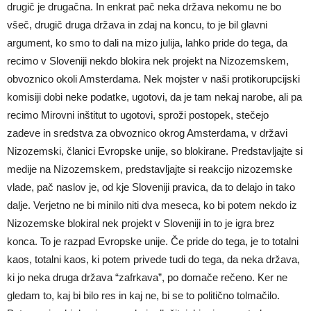
drugič je drugačna. In enkrat pač neka država nekomu ne bo
všeč, drugič druga država in zdaj na koncu, to je bil glavni
argument, ko smo to dali na mizo julija, lahko pride do tega, da
recimo v Sloveniji nekdo blokira nek projekt na Nizozemskem,
obvoznico okoli Amsterdama. Nek mojster v naši protikorupcijski
komisiji dobi neke podatke, ugotovi, da je tam nekaj narobe, ali pa
recimo Mirovni inštitut to ugotovi, sproži postopek, stečejo
zadeve in sredstva za obvoznico okrog Amsterdama, v državi
Nizozemski, članici Evropske unije, so blokirane. Predstavljajte si
medije na Nizozemskem, predstavljajte si reakcijo nizozemske
vlade, pač naslov je, od kje Sloveniji pravica, da to delajo in tako
dalje. Verjetno ne bi minilo niti dva meseca, ko bi potem nekdo iz
Nizozemske blokiral nek projekt v Sloveniji in to je igra brez
konca. To je razpad Evropske unije. Če pride do tega, je to totalni
kaos, totalni kaos, ki potem privede tudi do tega, da neka država,
ki jo neka druga država “zafrkava”, po domače rečeno. Ker ne
gledam to, kaj bi bilo res in kaj ne, bi se to politično tolmačilo.