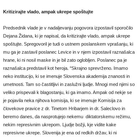
Kritizirajte vlado, ampak ukrepe spoštujte
Predsednik vlade je v nadaljevanju pogovora izpostavil sporočilo
Dejana Židana, ki je napisal, da kritizirajte vlado, ampak ukrepe
spoštujte. Spregovoril je tudi o ustnem poslanskem vprašanju, ki
mu ga je zastavil poslanec Levice in v njem izpostavil raznašalca
hrane, ki ni nosil maske in je bil zato oglobljen. Poslanec pa je
raznašalca predstavil kot heroja. “Skrajno sprevrženo. Imamo
neko institucijo, ki se imenuje Slovenska akademija znanosti in
umetnosti. Tam so častitljivi in zaslužni ljudje. Mnogi med njimi so
veliko prispevali k blagostanju, ki ga imamo. Ampak od nekje se
je pojavila neka njihova komisija, ki se imenuje Komisija za
človekove pravice z dr. Tinetom Hribarjem in dr. Saleclovo in
beremo danes, da nasprotujejo nekemu diktatorskemu režimu,
nekim represivnim ukrepom. Ljudje božji, kje vidite kake
represivne ukrepe. Slovenija je ena od redkih držav, ki ni