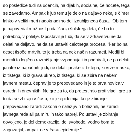
so posledice tudi na učencih, na dijakih, socialne, če hočete, tega
se zavedamo. Ampak kljub temu je delo na daljavo nekaj s čimer
lahko v veliki meri nadoknadimo del izgubljenega časa.” Ob tem
je napovedal možnost podaljšanja šolskega leta, če bo to
potrebno, v poletje. Izpostavil je tudi, da se v zdravstvu ne da
delati na daljavo, ne da se ustaviti celotnega procesa, “ker bo na
deset tisoče mrtvih, to je treba na nek način razumeti. Mediji bi
morali to logično razmišljanje vzpodbujati in podpirati, ne pa delati
junake iz napačnih ljudi, ne delati junake iz tistega, ki vrže masko,
iz tistega, ki izigrava ukrep, iz tistega, ki se zbira na nekem
javnem mestu, čeprav je to prepovedano in je to prva novica v
osrednjih dnevnikih. Ne gre za to, da protestirajo proti vladi, gre za
to da se zbirajo v času, ko je epidemija, ko je zbiranje
prepovedano zaradi zakona o nalezljivih boleznih, ne zaradi
javnega reda ali pa miru in tako naprej. Po ustavi je zbiranje
dovoljeno, je del demokracije, del svobode, vedno bom to
zagovarjal, ampak ne v času epidemije.”