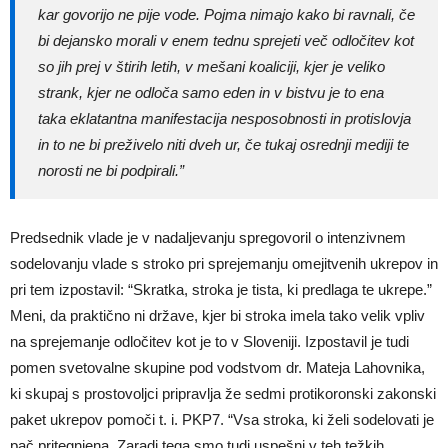
kar govorijo ne pije vode. Pojma nimajo kako bi ravnali, če
bi dejansko morali v enem tednu sprejeti več odločitev kot
so jih prej v štirih letih, v mešani koaliciji, kjer je veliko
strank, kjer ne odloča samo eden in v bistvu je to ena
taka eklatantna manifestacija nesposobnosti in protislovja
in to ne bi preživelo niti dveh ur, če tukaj osrednji mediji te
norosti ne bi podpirali.”
Predsednik vlade je v nadaljevanju spregovoril o intenzivnem
sodelovanju vlade s stroko pri sprejemanju omejitvenih ukrepov in
pri tem izpostavil: “Skratka, stroka je tista, ki predlaga te ukrepe.”
Meni, da praktično ni države, kjer bi stroka imela tako velik vpliv
na sprejemanje odločitev kot je to v Sloveniji. Izpostavil je tudi
pomen svetovalne skupine pod vodstvom dr. Mateja Lahovnika,
ki skupaj s prostovoljci pripravlja že sedmi protikoronski zakonski
paket ukrepov pomoči t. i. PKP7. “Vsa stroka, ki želi sodelovati je
pač pritegnjena. Zaradi tega smo tudi uspešni v teh težkih