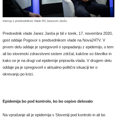
Intervju s predsednikom Vlade RS Janezom Janšo.
Predsednik vlade Janez Janša je bil v torek, 17. novembra 2020,
gost oddaje Pogovor s predsednikom vlade na Nova24TV. V
prvem delu oddaje je spregovoril o spopadanju z epidemijo, o tem
ali bo slovenski zdravstveni sistem zdržal, kakšne so številke in
kako se je na drugi val epidemije pripravila vlada. V drugem delu
oddaje pa je spregovoril o aktualno-politični situaciji ter o
okrevanju po krizi.
Epidemija bo pod kontrolo, ko bo cepivo delovalo
Na vprašanje ali je epidemija v Sloveniji pod kontrolo in ali bo