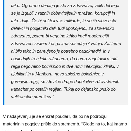
tako. Ogromno denarja je šlo za zdravstvo, velik del tega
se je izgubil v raznih dobaviteljskih mrežah, korupciji in
tako dalje. Če bi sešteli vse milijarde, ki so jih slovenski
delavci in podjetniki dali, tudi upokojenci, za slovensko
zdravstvo, potem bi verjetno lahko imeli modernejši
zdravstveni sistem kot ga ima sosednja Avstrija. Žal temu
ni bilo tako in zamujeno je potrebno nadoknaditi. In v
naslednjih treh letih računamo, da bomo zagotovili vsaki
regiji negovalno bolnišnico in dve novi infekcijski kliniki, v
Ljubljani in v Mariboru, novo splošno bolnišnico v
gorenjski regiji, še številne druge dopolnitve zdravstvenih
kapacitet po ostalih regijah. Tukaj bo dejansko prišlo do
velikanskih premikov.”
V nadaljevanju je še enkrat poudaril, da bo na področju
materialnih pogojev prišlo do sprememb. “Glede na to, kaj imamo