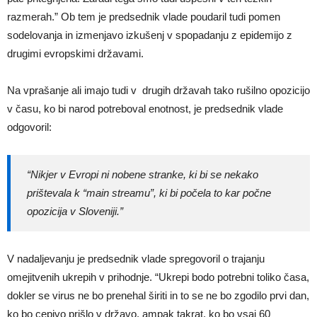
razmerah.” Ob tem je predsednik vlade poudaril tudi pomen
sodelovanja in izmenjavo izkušenj v spopadanju z epidemijo z
drugimi evropskimi državami.
Na vprašanje ali imajo tudi v drugih državah tako rušilno opozicijo
v času, ko bi narod potreboval enotnost, je predsednik vlade
odgovoril:
“Nikjer v Evropi ni nobene stranke, ki bi se nekako
prištevala k “main streamu”, ki bi počela to kar počne
opozicija v Sloveniji.”
V nadaljevanju je predsednik vlade spregovoril o trajanju
omejitvenih ukrepih v prihodnje. “Ukrepi bodo potrebni toliko časa,
dokler se virus ne bo prenehal širiti in to se ne bo zgodilo prvi dan,
ko bo cepivo prišlo v državo, ampak takrat, ko bo vsaj 60