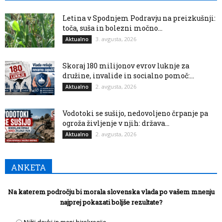
Letina v Spodnjem Podravju na preizkušnji:
toča, suša in bolezni močno...
3. avgusta, 2026
Aktualno
Skoraj 180 milijonov evrov luknje za
družine, invalide in socialno pomoč:...
2. avgusta, 2026
Aktualno
Vodotoki se sušijo, nedovoljeno črpanje pa
ogroža življenje v njih: država...
2. avgusta, 2026
Aktualno
ANKETA
Na katerem področju bi morala slovenska vlada po vašem mnenju
najprej pokazati boljše rezultate?