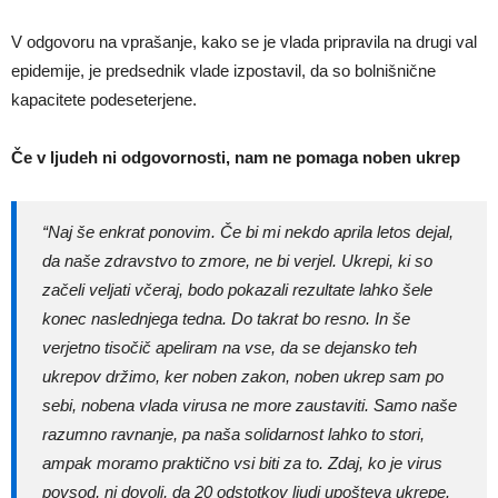
V odgovoru na vprašanje, kako se je vlada pripravila na drugi val
epidemije, je predsednik vlade izpostavil, da so bolnišnične
kapacitete podeseterjene.
Če v ljudeh ni odgovornosti, nam ne pomaga noben ukrep
“Naj še enkrat ponovim. Če bi mi nekdo aprila letos dejal,
da naše zdravstvo to zmore, ne bi verjel. Ukrepi, ki so
začeli veljati včeraj, bodo pokazali rezultate lahko šele
konec naslednjega tedna. Do takrat bo resno. In še
verjetno tisočič apeliram na vse, da se dejansko teh
ukrepov držimo, ker noben zakon, noben ukrep sam po
sebi, nobena vlada virusa ne more zaustaviti. Samo naše
razumno ravnanje, pa naša solidarnost lahko to stori,
ampak moramo praktično vsi biti za to. Zdaj, ko je virus
povsod, ni dovolj, da 20 odstotkov ljudi upošteva ukrepe.