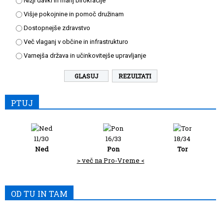
Nižji davki in manj birokracije
Višje pokojnine in pomoč družinam
Dostopnejše zdravstvo
Več vlaganj v občine in infrastrukturo
Varnejša država in učinkovitejše upravljanje
REZULTATI
PTUJ
11/30
16/33
18/34
Ned
Pon
Tor
> več na Pro-Vreme <
OD TU IN TAM