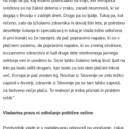
na voljo ali pa, kaj imamo potencialno na voljo, ker evropska
sredstva so na žalost deloma v zraku, zaradi neumnosti, ki se
dogaja v Bruslju v zadnjih dneh. Drugo pa so ljudje. Tukaj pa, kot
rečeno, zato da izšolamo zdravnika ni dovolj štiri leta, je potrebno
desetletje šolanja in specializacij in tukaj je vlada trdno odločena
in prvi koraki so že narejeni, da pač popravimo napake, ki so v
plačnem sistemu, da popravimo napake, ki so znotraj strukture,
izvzamemo zdravstvo in tudi druge dele storitvenega javnega
sektorja ven in uredimo to. Sicer lahko šolamo nekaj tisoč ljudi na
leto pa bodo odšli drugam, kjer bodo za isto delo plačani trikrat
več. Evropa je pač enoten trg. Novinar iz Slovenije se zelo težko
zaposli v Avstriji, zdravnik iz Slovenije pa se tam lahko zaposli,
za bistveno večjo plačo. To realnost je treba priznati in problem
rešiti.”
Vladavina prava ni odločanje politične večine
Predsednik vlade je v nadaljevanju odgovoril na vprašanje, zakaj