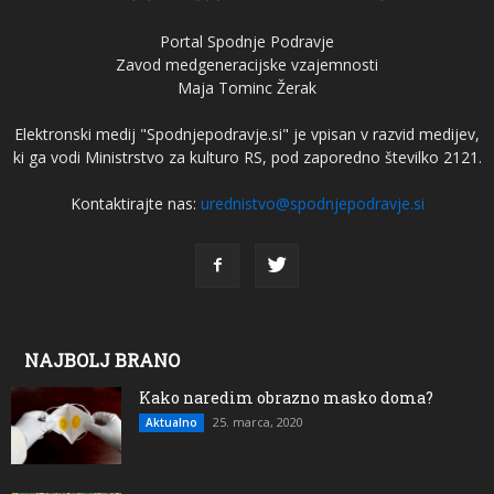
Portal Spodnje Podravje
Zavod medgeneracijske vzajemnosti
Maja Tominc Žerak
Elektronski medij "Spodnjepodravje.si" je vpisan v razvid medijev,
ki ga vodi Ministrstvo za kulturo RS, pod zaporedno številko 2121.
Kontaktirajte nas:
urednistvo@spodnjepodravje.si
NAJBOLJ BRANO
Kako naredim obrazno masko doma?
25. marca, 2020
Aktualno