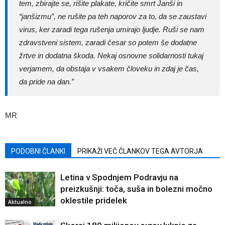
tem, zbirajte se, rišite plakate, kričite smrt Janši in
“janšizmu”, ne rušite pa teh naporov za to, da se zaustavi
virus, ker zaradi tega rušenja umirajo ljudje. Ruši se nam
zdravstveni sistem, zaradi česar so potem še dodatne
žrtve in dodatna škoda. Nekaj osnovne solidarnosti tukaj
verjamem, da obstaja v vsakem človeku in zdaj je čas,
da pride na dan.”
MR
PODOBNI ČLANKI
PRIKAŽI VEČ ČLANKOV TEGA AVTORJA
Letina v Spodnjem Podravju na
preizkušnji: toča, suša in bolezni močno
oklestile pridelek
Aktualno