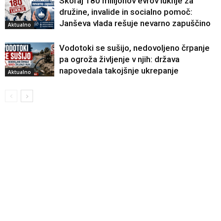
Skoraj 180 milijonov evrov luknje za
družine, invalide in socialno pomoč:
Janševa vlada rešuje nevarno zapuščino
Aktualno
Vodotoki se sušijo, nedovoljeno črpanje
pa ogroža življenje v njih: država
napovedala takojšnje ukrepanje
Aktualno