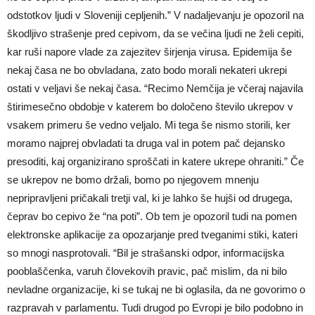
odstotkov ljudi v Sloveniji cepljenih.” V nadaljevanju je opozoril na
škodljivo strašenje pred cepivom, da se večina ljudi ne želi cepiti,
kar ruši napore vlade za zajezitev širjenja virusa. Epidemija še
nekaj časa ne bo obvladana, zato bodo morali nekateri ukrepi
ostati v veljavi še nekaj časa. “Recimo Nemčija je včeraj najavila
štirimesečno obdobje v katerem bo določeno število ukrepov v
vsakem primeru še vedno veljalo. Mi tega še nismo storili, ker
moramo najprej obvladati ta druga val in potem pač dejansko
presoditi, kaj organizirano sproščati in katere ukrepe ohraniti.” Če
se ukrepov ne bomo držali, bomo po njegovem mnenju
nepripravljeni pričakali tretji val, ki je lahko še hujši od drugega,
čeprav bo cepivo že “na poti”. Ob tem je opozoril tudi na pomen
elektronske aplikacije za opozarjanje pred tveganimi stiki, kateri
so mnogi nasprotovali. “Bil je strašanski odpor, informacijska
pooblaščenka, varuh človekovih pravic, pač mislim, da ni bilo
nevladne organizacije, ki se tukaj ne bi oglasila, da ne govorimo o
razpravah v parlamentu. Tudi drugod po Evropi je bilo podobno in