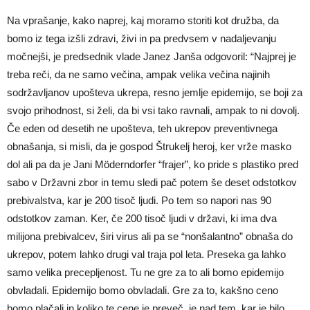
Na vprašanje, kako naprej, kaj moramo storiti kot družba, da
bomo iz tega izšli zdravi, živi in pa predvsem v nadaljevanju
močnejši, je predsednik vlade Janez Janša odgovoril: “Najprej je
treba reči, da ne samo večina, ampak velika večina najinih
sodržavljanov upošteva ukrepa, resno jemlje epidemijo, se boji za
svojo prihodnost, si želi, da bi vsi tako ravnali, ampak to ni dovolj.
Če eden od desetih ne upošteva, teh ukrepov preventivnega
obnašanja, si misli, da je gospod Štrukelj heroj, ker vrže masko
dol ali pa da je Jani Möderndorfer “frajer”, ko pride s plastiko pred
sabo v Državni zbor in temu sledi pač potem še deset odstotkov
prebivalstva, kar je 200 tisoč ljudi. Po tem so napori nas 90
odstotkov zaman. Ker, če 200 tisoč ljudi v državi, ki ima dva
milijona prebivalcev, širi virus ali pa se “nonšalantno” obnaša do
ukrepov, potem lahko drugi val traja pol leta. Preseka ga lahko
samo velika precepljenost. Tu ne gre za to ali bomo epidemijo
obvladali. Epidemijo bomo obvladali. Gre za to, kakšno ceno
bomo plačali in koliko te cene je preveč, je nad tem, kar je bilo