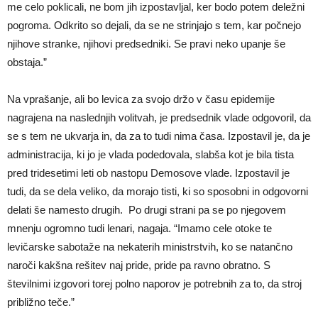
me celo poklicali, ne bom jih izpostavljal, ker bodo potem deležni
pogroma. Odkrito so dejali, da se ne strinjajo s tem, kar počnejo
njihove stranke, njihovi predsedniki. Se pravi neko upanje še
obstaja.”
Na vprašanje, ali bo levica za svojo držo v času epidemije
nagrajena na naslednjih volitvah, je predsednik vlade odgovoril, da
se s tem ne ukvarja in, da za to tudi nima časa. Izpostavil je, da je
administracija, ki jo je vlada podedovala, slabša kot je bila tista
pred tridesetimi leti ob nastopu Demosove vlade. Izpostavil je
tudi, da se dela veliko, da morajo tisti, ki so sposobni in odgovorni
delati še namesto drugih. Po drugi strani pa se po njegovem
mnenju ogromno tudi lenari, nagaja. “Imamo cele otoke te
levičarske sabotaže na nekaterih ministrstvih, ko se natančno
naroči kakšna rešitev naj pride, pride pa ravno obratno. S
številnimi izgovori torej polno naporov je potrebnih za to, da stroj
približno teče.”