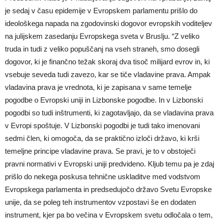
je sedaj v času epidemije v Evropskem parlamentu prišlo do
ideološkega napada na zgodovinski dogovor evropskih voditeljev
na julijskem zasedanju Evropskega sveta v Bruslju. “Z veliko
truda in tudi z veliko popuščanj na vseh straneh, smo dosegli
dogovor, ki je finančno težak skoraj dva tisoč milijard evrov in, ki
vsebuje seveda tudi zavezo, kar se tiče vladavine prava. Ampak
vladavina prava je vrednota, ki je zapisana v same temelje
pogodbe o Evropski uniji in Lizbonske pogodbe. In v Lizbonski
pogodbi so tudi inštrumenti, ki zagotavljajo, da se vladavina prava
v Evropi spoštuje. V Lizbonski pogodbi je tudi tako imenovani
sedmi člen, ki omogoča, da se praktično izloči državo, ki krši
temeljne principe vladavine prava. Se pravi, je to v obstoječi
pravni normativi v Evropski uniji predvideno. Kljub temu pa je zdaj
prišlo do nekega poskusa tehnične uskladitve med vodstvom
Evropskega parlamenta in predsedujočo državo Svetu Evropske
unije, da se poleg teh instrumentov vzpostavi še en dodaten
instrument, kjer pa bo večina v Evropskem svetu odločala o tem,