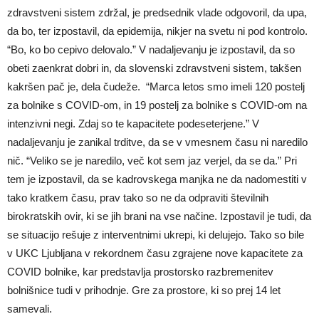
zdravstveni sistem zdržal, je predsednik vlade odgovoril, da upa,
da bo, ter izpostavil, da epidemija, nikjer na svetu ni pod kontrolo.
“Bo, ko bo cepivo delovalo.” V nadaljevanju je izpostavil, da so
obeti zaenkrat dobri in, da slovenski zdravstveni sistem, takšen
kakršen pač je, dela čudeže. “Marca letos smo imeli 120 postelj
za bolnike s COVID-om, in 19 postelj za bolnike s COVID-om na
intenzivni negi. Zdaj so te kapacitete podeseterjene.” V
nadaljevanju je zanikal trditve, da se v vmesnem času ni naredilo
nič. “Veliko se je naredilo, več kot sem jaz verjel, da se da.” Pri
tem je izpostavil, da se kadrovskega manjka ne da nadomestiti v
tako kratkem času, prav tako so ne da odpraviti številnih
birokratskih ovir, ki se jih brani na vse načine. Izpostavil je tudi, da
se situacijo rešuje z interventnimi ukrepi, ki delujejo. Tako so bile
v UKC Ljubljana v rekordnem času zgrajene nove kapacitete za
COVID bolnike, kar predstavlja prostorsko razbremenitev
bolnišnice tudi v prihodnje. Gre za prostore, ki so prej 14 let
samevali.