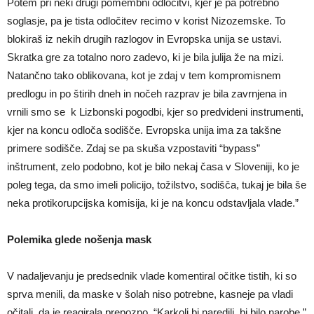
Potem pri neki drugi pomembni odločitvi, kjer je pa potrebno
soglasje, pa je tista odločitev recimo v korist Nizozemske. To
blokiraš iz nekih drugih razlogov in Evropska unija se ustavi.
Skratka gre za totalno noro zadevo, ki je bila julija že na mizi.
Natančno tako oblikovana, kot je zdaj v tem kompromisnem
predlogu in po štirih dneh in nočeh razprav je bila zavrnjena in
vrnili smo se k Lizbonski pogodbi, kjer so predvideni instrumenti,
kjer na koncu odloča sodišče. Evropska unija ima za takšne
primere sodišče. Zdaj se pa skuša vzpostaviti “bypass”
inštrument, zelo podobno, kot je bilo nekaj časa v Sloveniji, ko je
poleg tega, da smo imeli policijo, tožilstvo, sodišča, tukaj je bila še
neka protikorupcijska komisija, ki je na koncu odstavljala vlade.”
Polemika glede nošenja mask
V nadaljevanju je predsednik vlade komentiral očitke tistih, ki so
sprva menili, da maske v šolah niso potrebne, kasneje pa vladi
očitali, da je reagirala prepozno. “Karkoli bi naredili, bi bilo narobe.”