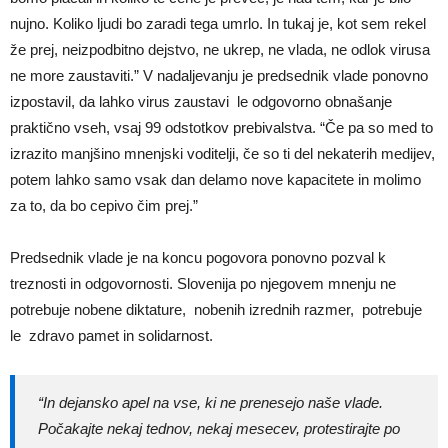
nujno. Koliko ljudi bo zaradi tega umrlo. In tukaj je, kot sem rekel
že prej, neizpodbitno dejstvo, ne ukrep, ne vlada, ne odlok virusa
ne more zaustaviti.” V nadaljevanju je predsednik vlade ponovno
izpostavil, da lahko virus zaustavi le odgovorno obnašanje
praktično vseh, vsaj 99 odstotkov prebivalstva. “Če pa so med to
izrazito manjšino mnenjski voditelji, če so ti del nekaterih medijev,
potem lahko samo vsak dan delamo nove kapacitete in molimo
za to, da bo cepivo čim prej.”
Predsednik vlade je na koncu pogovora ponovno pozval k
treznosti in odgovornosti. Slovenija po njegovem mnenju ne
potrebuje nobene diktature, nobenih izrednih razmer, potrebuje
le zdravo pamet in solidarnost.
“In dejansko apel na vse, ki ne prenesejo naše vlade.
Počakajte nekaj tednov, nekaj mesecev, protestirajte po