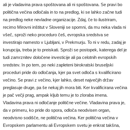
ali je vladavina prava spoštovana ali ni spoštovana. Se pravi bo
politična večina odločala in to na predlog, ki se lahko začne tudi
na predlog neke nevladne organizacije. Zdaj, če to ilustriram,
recimo Mirovni inštitut v Sloveniji se spomni, da mu neka vlada ni
všeč, sproži neko proceduro češ, evropska sredstva se
investirajo namesto v Ljubljani, v Prekmurju. To ni v redu, zadaj je
korupcija, treba je to preiskati. Sproži se postopek, katerega del je
tudi zamrznitev določene investicije ali pa celotnih evropskih
sredstev. In po tem, po neki zapleteni birokratski bruseljski
proceduri pride do odločanja, kjer pa svet odloča s kvalificirano
večino. Se pravi z večino, kjer lahko, deset največjih držav
preglasuje druge, pa še nekaj jih mora biti. Ker kvalificirana večina
je pač večji prag, ampak kljub temu je to zloraba imena.
Vladavina prava ni odločanje politične večine. Vladavina prava je,
da v primeru, ko pride do spora, odloča neodvisen organ,
neodvisno sodišče, ne politična večina. Ker politična večina v
Evropskem parlamentu ali Evropskem svetu je enkrat takšna,