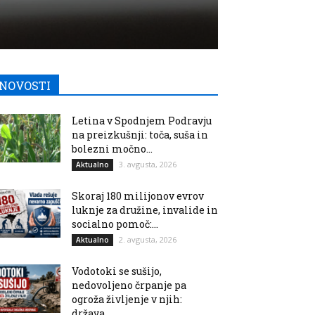
NOVOSTI
Letina v Spodnjem Podravju
na preizkušnji: toča, suša in
bolezni močno...
3. avgusta, 2026
Aktualno
Skoraj 180 milijonov evrov
luknje za družine, invalide in
socialno pomoč:...
2. avgusta, 2026
Aktualno
Vodotoki se sušijo,
nedovoljeno črpanje pa
ogroža življenje v njih:
država...