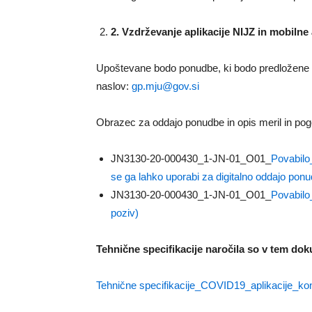
2
. Vzdrževanje aplikacije NIJZ in mobilne 
Upoštevane bodo ponudbe, ki bodo predložene na
naslov:
gp.mju@gov.si
Obrazec za oddajo ponudbe in opis meril in po
JN3130-20-000430_1-JN-01_O01_
Povabilo
se ga lahko uporabi za digitalno oddajo pon
JN3130-20-000430_1-JN-01_O01_
Povabil
poziv)
Tehnične specifikacije naročila so v tem do
Tehnične specifikacije_COVID19_aplikacije_k