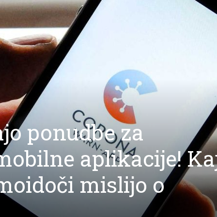
ajo ponudbe za
mobilne aplikacije! Kaj
oidoči mislijo o