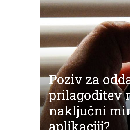
Poziv za odd
prilagoditev 
naključni mim
aplikaciji?