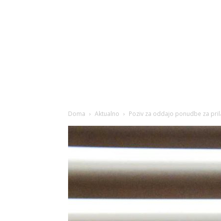
Doma
Aktualno
Poziv za oddajo ponudbe za prilag