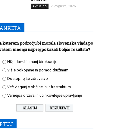
2. avgusta, 2026
Aktualno
ANKETA
a katerem področju bi morala slovenska vlada po
vašem mnenju najprej pokazati boljše rezultate?
Nižji davki in manj birokracije
Višje pokojnine in pomoč družinam
Dostopnejše zdravstvo
Več vlaganj v občine in infrastrukturo
Varnejša država in učinkovitejše upravljanje
REZULTATI
PTUJ