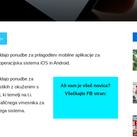
ju
ddajo ponudbe za prilagoditev mobilne aplikacije za
operacijska sistema iOS in Android.
oddajo ponudbe za
Ali vam je všeč novica?
stikih z okuženimi s
Všečkajte FB stran:
i temelji na t.i.
grafičnega vmesnika za
ega sistema.