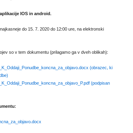
aplikacije IOS in android.
jkasneje do 15. 7. 2020 do 12:00 ure, na elektronski
gojev so v tem dokumentu (prilagamo ga v dveh oblikah):
_K_Oddaji_Ponudbe_koncna_za_objavo.docx (obrazec, ki
udbe)
o_K_Oddaji_Ponudbe_koncna_za_objavo_P.pdf (podpisan
kumentu:
oncna_za_objavo.docx