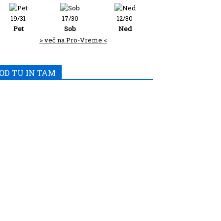
19/31
17/30
12/30
Pet
Sob
Ned
> več na Pro-Vreme <
OD TU IN TAM