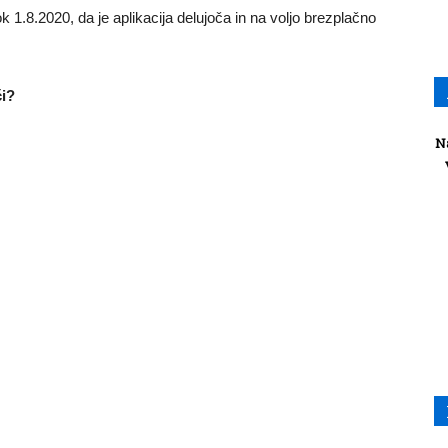
ok 1.8.2020, da je aplikacija delujoča in na voljo brezplačno
či?
N