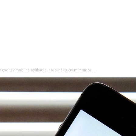
oditev mobilne aplikacije! Kaj si naključni mimoidoči...