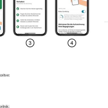
oritve:
rilnik;