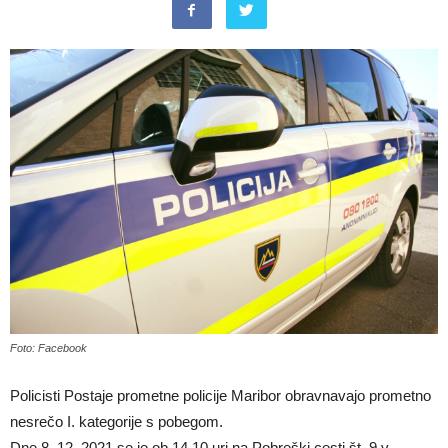
Foto: Facebook
Policisti Postaje prometne policije Maribor obravnavajo prometno
nesrečo I. kategorije s pobegom.
Dne 8. 12. 2021 se je ob 14.10 uri na Pobreški cesti št. 9 v