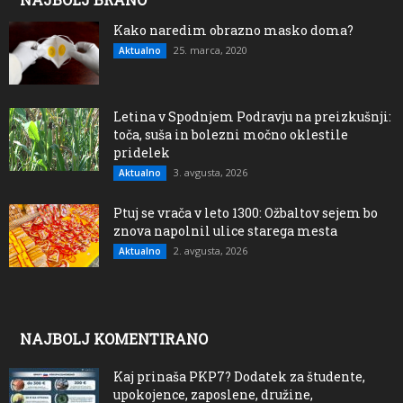
Kako naredim obrazno masko doma?
25. marca, 2020
Aktualno
Letina v Spodnjem Podravju na preizkušnji:
toča, suša in bolezni močno oklestile
pridelek
3. avgusta, 2026
Aktualno
Ptuj se vrača v leto 1300: Ožbaltov sejem bo
znova napolnil ulice starega mesta
2. avgusta, 2026
Aktualno
NAJBOLJ KOMENTIRANO
Kaj prinaša PKP7? Dodatek za študente,
upokojence, zaposlene, družine,