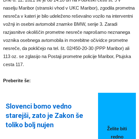
naselju Maribor (stranski vhod v UKC Maribor), zgodila prometna
nesreča v kateri je bilo udeleženo reševalno vozilo na interventni
vožnji in osebni avtomobil znamke BMW, serije 3. Zaradi
razjasnitve okoliščin prometne nesreče naprošamo neznanega
voznika osebnega avtomobila in morebitne očividce prometne
nesreče, da pokličejo na tel. št. 02/450-20-30 (PPP Maribor) ali
113 oz. se zglasijo na Postaji prometne policije Maribor, Ptujska
cesta 117.
Preberite še:
Slovenci bomo vedno
starejši, zato je Zakon še
toliko bolj nujen
Želite biti
redno