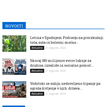
NOVOSTI
Letina v Spodnjem Podravju na preizkušnji:
toča, suša in bolezni močno...
3. avgusta, 2026
Aktualno
Skoraj 180 milijonov evrov luknje za
družine, invalide in socialno pomoč:...
2. avgusta, 2026
Aktualno
Vodotoki se sušijo, nedovoljeno črpanje pa
ogroža življenje v njih: država...
2. avgusta, 2026
Aktualno