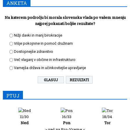
ANKETA
Na katerem področju bi morala slovenska vlada po vašem mnenju
najprej pokazati boljše rezultate?
Nižji davki in manj birokracije
Višje pokojnine in pomoč družinam
Dostopnejše zdravstvo
Več vlaganj v občine in infrastrukturo
Varnejša država in učinkovitejše upravljanje
REZULTATI
PTUJ
11/30
16/33
18/34
Ned
Pon
Tor
> več na Pro-Vreme <