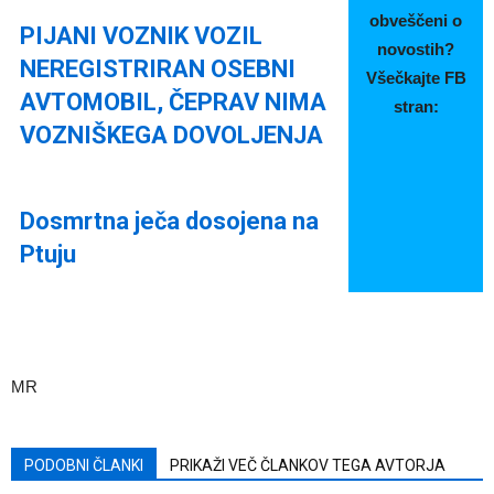
obveščeni o
PIJANI VOZNIK VOZIL
novostih?
NEREGISTRIRAN OSEBNI
Všečkajte FB
AVTOMOBIL, ČEPRAV NIMA
stran:
VOZNIŠKEGA DOVOLJENJA
Dosmrtna ječa dosojena na
Ptuju
MR
PODOBNI ČLANKI
PRIKAŽI VEČ ČLANKOV TEGA AVTORJA