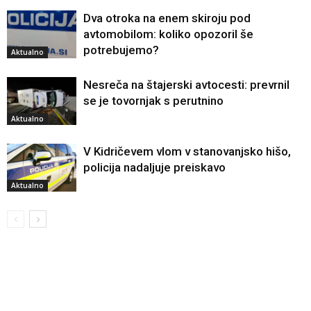
Dva otroka na enem skiroju pod
avtomobilom: koliko opozoril še
potrebujemo?
Aktualno
Nesreča na štajerski avtocesti: prevrnil
se je tovornjak s perutnino
Aktualno
V Kidričevem vlom v stanovanjsko hišo,
policija nadaljuje preiskavo
Aktualno