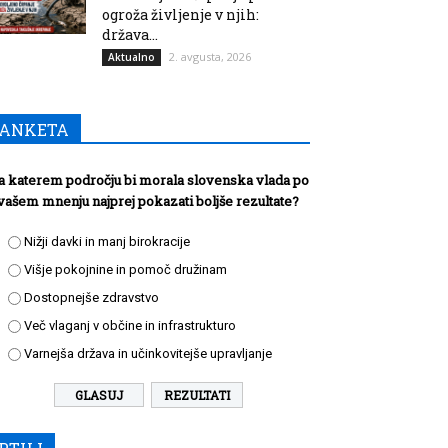
ogroža življenje v njih:
država...
2. avgusta, 2026
Aktualno
ANKETA
a katerem področju bi morala slovenska vlada po
vašem mnenju najprej pokazati boljše rezultate?
Nižji davki in manj birokracije
Višje pokojnine in pomoč družinam
Dostopnejše zdravstvo
Več vlaganj v občine in infrastrukturo
Varnejša država in učinkovitejše upravljanje
REZULTATI