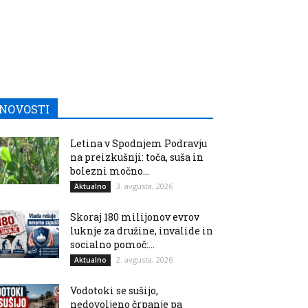
NOVOSTI
Letina v Spodnjem Podravju
na preizkušnji: toča, suša in
bolezni močno...
3. avgusta, 2026
Aktualno
Skoraj 180 milijonov evrov
luknje za družine, invalide in
socialno pomoč:...
2. avgusta, 2026
Aktualno
Vodotoki se sušijo,
nedovoljeno črpanje pa