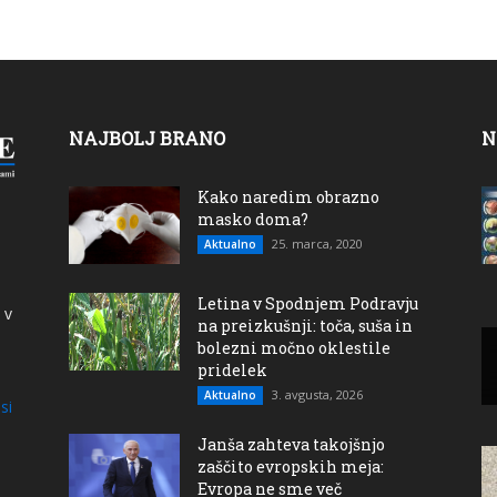
NAJBOLJ BRANO
N
Kako naredim obrazno
masko doma?
25. marca, 2020
Aktualno
Letina v Spodnjem Podravju
 v
na preizkušnji: toča, suša in
bolezni močno oklestile
pridelek
3. avgusta, 2026
Aktualno
si
Janša zahteva takojšnjo
zaščito evropskih meja:
Evropa ne sme več