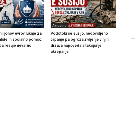
Aktualno
ilijonov evrov luknje za
Vodotoki se sušijo, nedovoljeno
alide in socialno pomoč:
črpanje pa ogroža življenje v njih:
da rešuje nevarno
država napovedala takojšnje
ukrepanje