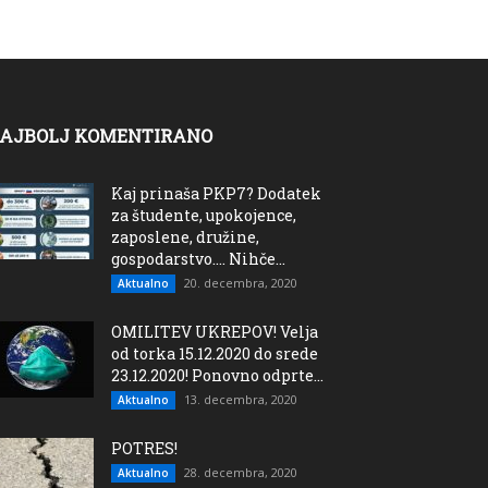
AJBOLJ KOMENTIRANO
Kaj prinaša PKP7? Dodatek
za študente, upokojence,
zaposlene, družine,
gospodarstvo…. Nihče...
20. decembra, 2020
Aktualno
OMILITEV UKREPOV! Velja
od torka 15.12.2020 do srede
23.12.2020! Ponovno odprte...
13. decembra, 2020
Aktualno
POTRES!
28. decembra, 2020
Aktualno