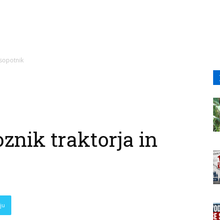
 sopotnik
nik traktorja in
ju