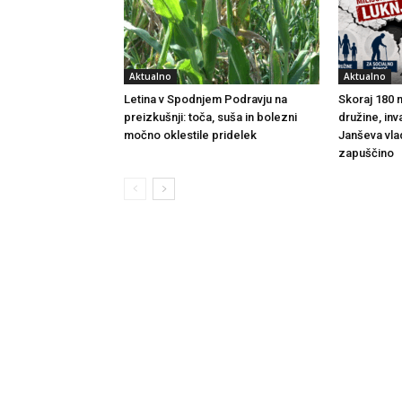
Aktualno
Aktualno
Letina v Spodnjem Podravju na
Skoraj 180 m
preizkušnji: toča, suša in bolezni
družine, inv
močno oklestile pridelek
Janševa vla
zapuščino