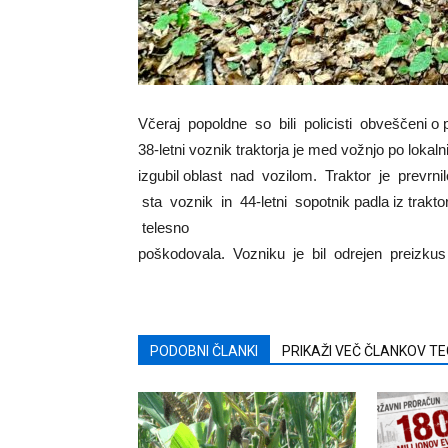
Včeraj popoldne so bili policisti obveščeni o 
38-letni voznik traktorja je med vožnjo po lokal
izgubil oblast nad vozilom. Traktor je prevrni
sta voznik in 44-letni sopotnik padla iz trakt
telesno
poškodovala. Vozniku je bil odrejen preizkus a
PODOBNI ČLANKI
PRIKAŽI VEČ ČLANKOV T