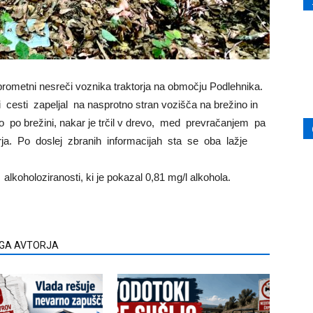
prometni nesreči voznika traktorja na območju Podlehnika.
ni cesti zapeljal na nasprotno stran vozišča na brežino in
lo po brežini, nakar je trčil v drevo, med prevračanjem pa
orja. Po doslej zbranih informacijah sta se oba lažje
lkoholoziranosti, ki je pokazal 0,81 mg/l alkohola.
EGA AVTORJA