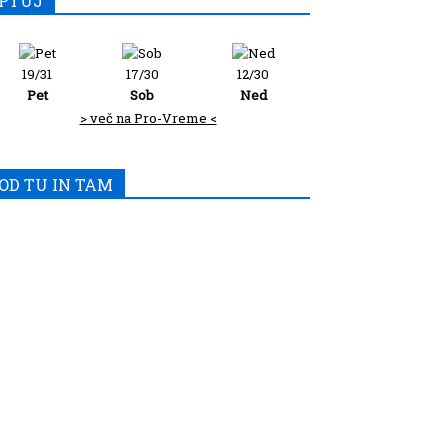
PTUJ
19/31
17/30
12/30
Pet
Sob
Ned
> več na Pro-Vreme <
OD TU IN TAM