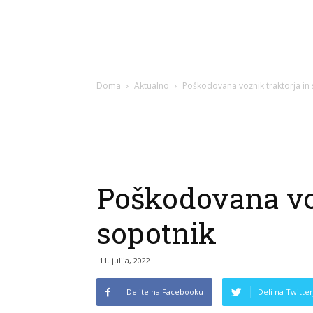
Doma
Aktualno
Poškodovana voznik traktorja in
Poškodovana voz
sopotnik
11. julija, 2022
Delite na Facebooku
Deli na Twitter