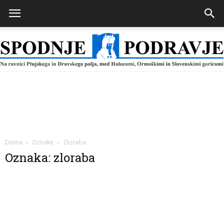
Spodnje
Podravje
Doma
Oznake
Zloraba
Oznaka: zloraba