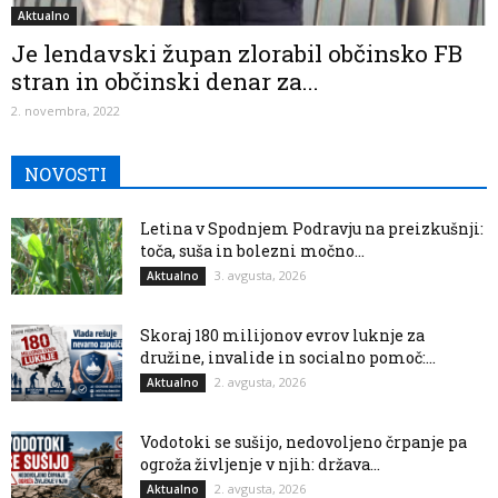
Aktualno
Je lendavski župan zlorabil občinsko FB
stran in občinski denar za...
2. novembra, 2022
NOVOSTI
Letina v Spodnjem Podravju na preizkušnji:
toča, suša in bolezni močno...
3. avgusta, 2026
Aktualno
Skoraj 180 milijonov evrov luknje za
družine, invalide in socialno pomoč:...
2. avgusta, 2026
Aktualno
Vodotoki se sušijo, nedovoljeno črpanje pa
ogroža življenje v njih: država...
2. avgusta, 2026
Aktualno