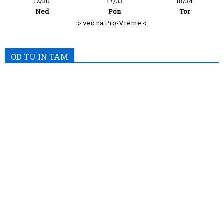
12/30
17/33
18/34
Ned
Pon
Tor
> več na Pro-Vreme <
OD TU IN TAM