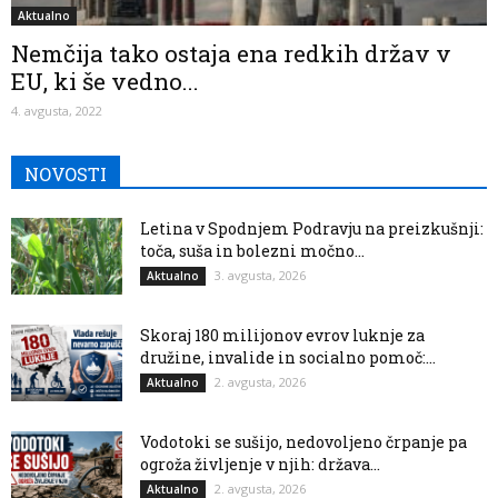
Aktualno
Nemčija tako ostaja ena redkih držav v
EU, ki še vedno...
4. avgusta, 2022
NOVOSTI
Letina v Spodnjem Podravju na preizkušnji:
toča, suša in bolezni močno...
3. avgusta, 2026
Aktualno
Skoraj 180 milijonov evrov luknje za
družine, invalide in socialno pomoč:...
2. avgusta, 2026
Aktualno
Vodotoki se sušijo, nedovoljeno črpanje pa
ogroža življenje v njih: država...
2. avgusta, 2026
Aktualno