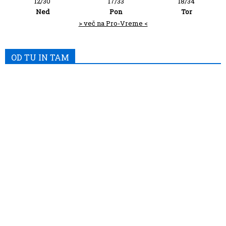
12/30
17/33
18/34
Ned
Pon
Tor
> več na Pro-Vreme <
OD TU IN TAM