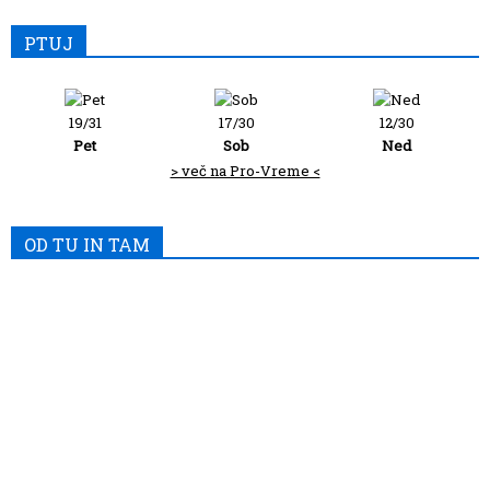
PTUJ
19/31
17/30
12/30
Pet
Sob
Ned
> več na Pro-Vreme <
OD TU IN TAM