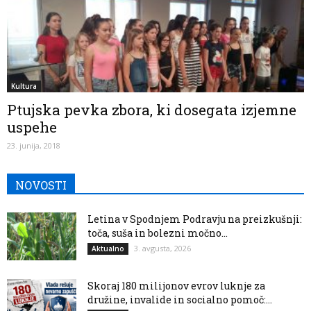
Kultura
Ptujska pevka zbora, ki dosegata izjemne
uspehe
23. junija, 2018
NOVOSTI
Letina v Spodnjem Podravju na preizkušnji:
toča, suša in bolezni močno...
3. avgusta, 2026
Aktualno
Skoraj 180 milijonov evrov luknje za
družine, invalide in socialno pomoč:...