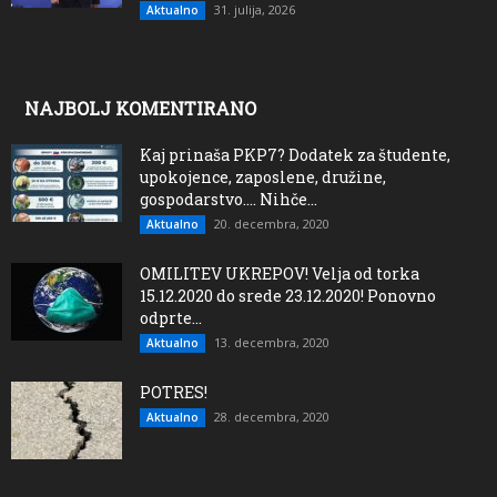
31. julija, 2026
Aktualno
NAJBOLJ KOMENTIRANO
Kaj prinaša PKP7? Dodatek za študente,
upokojence, zaposlene, družine,
gospodarstvo…. Nihče...
20. decembra, 2020
Aktualno
OMILITEV UKREPOV! Velja od torka
15.12.2020 do srede 23.12.2020! Ponovno
odprte...
13. decembra, 2020
Aktualno
POTRES!
28. decembra, 2020
Aktualno