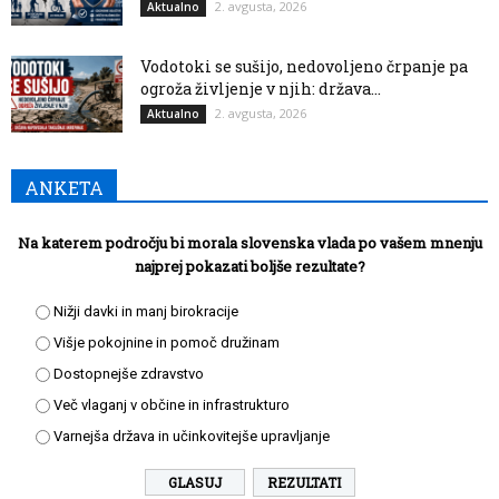
2. avgusta, 2026
Aktualno
Vodotoki se sušijo, nedovoljeno črpanje pa
ogroža življenje v njih: država...
2. avgusta, 2026
Aktualno
ANKETA
Na katerem področju bi morala slovenska vlada po vašem mnenju
najprej pokazati boljše rezultate?
Nižji davki in manj birokracije
Višje pokojnine in pomoč družinam
Dostopnejše zdravstvo
Več vlaganj v občine in infrastrukturo
Varnejša država in učinkovitejše upravljanje
REZULTATI