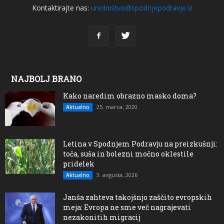
Kontaktirajte nas:
urednistvo@spodnjepodravje.si
NAJBOLJ BRANO
Kako naredim obrazno masko doma?
25. marca, 2020
Aktualno
Letina v Spodnjem Podravju na preizkušnji:
toča, suša in bolezni močno oklestile
pridelek
3. avgusta, 2026
Aktualno
Janša zahteva takojšnjo zaščito evropskih
meja: Evropa ne sme več nagrajevati
nezakonitih migracij