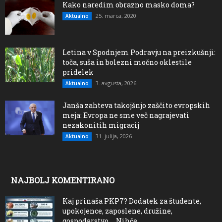
Kako naredim obrazno masko doma?
25. marca, 2020
Aktualno
Letina v Spodnjem Podravju na preizkušnji:
toča, suša in bolezni močno oklestile
pridelek
3. avgusta, 2026
Aktualno
Janša zahteva takojšnjo zaščito evropskih
meja: Evropa ne sme več nagrajevati
nezakonitih migracij
31. julija, 2026
Aktualno
NAJBOLJ KOMENTIRANO
Kaj prinaša PKP7? Dodatek za študente,
upokojence, zaposlene, družine,
gospodarstvo…. Nihče...