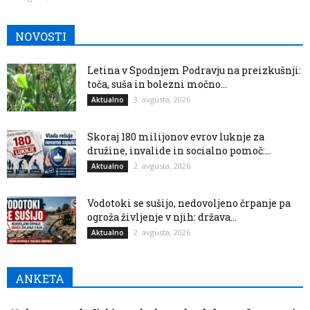
NOVOSTI
Letina v Spodnjem Podravju na preizkušnji:
toča, suša in bolezni močno...
3. avgusta, 2026
Aktualno
Skoraj 180 milijonov evrov luknje za
družine, invalide in socialno pomoč:...
2. avgusta, 2026
Aktualno
Vodotoki se sušijo, nedovoljeno črpanje pa
ogroža življenje v njih: država...
2. avgusta, 2026
Aktualno
ANKETA