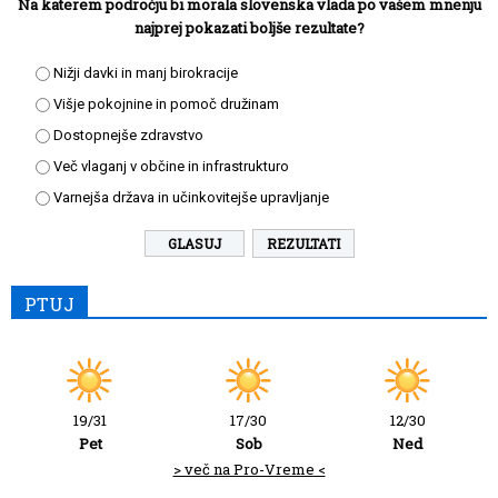
Na katerem področju bi morala slovenska vlada po vašem mnenju
najprej pokazati boljše rezultate?
Nižji davki in manj birokracije
Višje pokojnine in pomoč družinam
Dostopnejše zdravstvo
Več vlaganj v občine in infrastrukturo
Varnejša država in učinkovitejše upravljanje
REZULTATI
PTUJ
19/31
17/30
12/30
Pet
Sob
Ned
> več na Pro-Vreme <