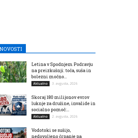
NOVOSTI
Letina v Spodnjem Podravju
na preizkušnji: toča, suša in
bolezni močno...
3. avgusta, 2026
Aktualno
Skoraj 180 milijonov evrov
luknje za družine, invalide in
socialno pomoč:...
2. avgusta, 2026
Aktualno
Vodotoki se sušijo,
nedovoljeno črpanje pa