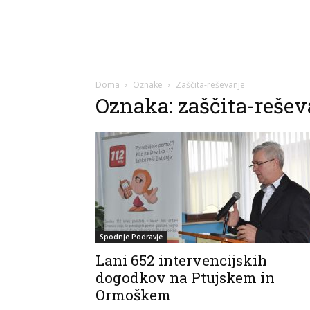
Doma
Oznake
Zaščita-reševanje
Oznaka: zaščita-rešev
Spodnje Podravje
Lani 652 intervencijskih
dogodkov na Ptujskem in
Ormoškem