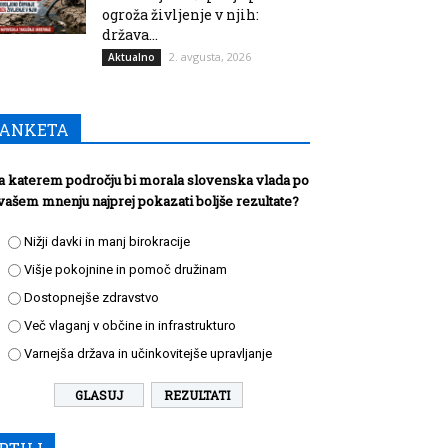
ogroža življenje v njih:
država...
2. avgusta, 2026
Aktualno
ANKETA
a katerem področju bi morala slovenska vlada po
vašem mnenju najprej pokazati boljše rezultate?
Nižji davki in manj birokracije
Višje pokojnine in pomoč družinam
Dostopnejše zdravstvo
Več vlaganj v občine in infrastrukturo
Varnejša država in učinkovitejše upravljanje
REZULTATI