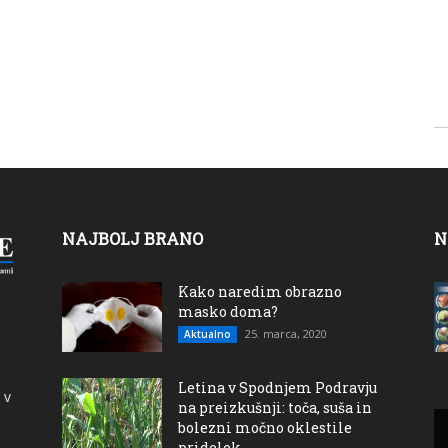
NAJBOLJ BRANO
N
Kako naredim obrazno
masko doma?
25. marca, 2020
Aktualno
Letina v Spodnjem Podravju
 v
na preizkušnji: toča, suša in
bolezni močno oklestile
pridelek