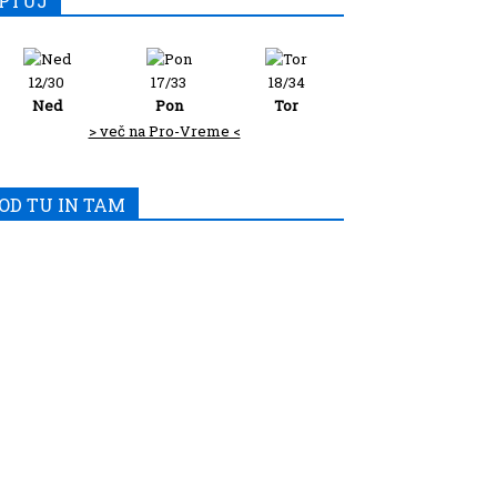
PTUJ
12/30
17/33
18/34
Ned
Pon
Tor
> več na Pro-Vreme <
OD TU IN TAM