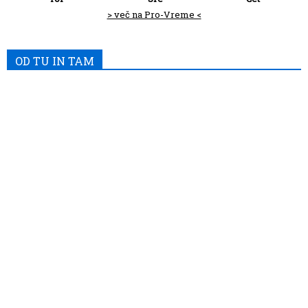
> več na Pro-Vreme <
OD TU IN TAM