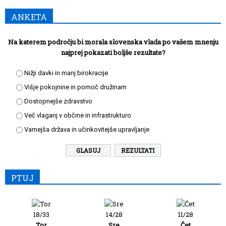
ANKETA
Na katerem področju bi morala slovenska vlada po vašem mnenju
najprej pokazati boljše rezultate?
Nižji davki in manj birokracije
Višje pokojnine in pomoč družinam
Dostopnejše zdravstvo
Več vlaganj v občine in infrastrukturo
Varnejša država in učinkovitejše upravljanje
REZULTATI
PTUJ
18/33
14/28
11/28
Tor
Sre
Čet