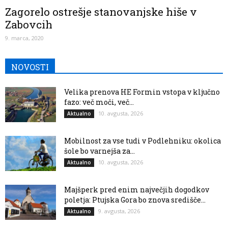
Zagorelo ostrešje stanovanjske hiše v
Zabovcih
9. marca, 2020
NOVOSTI
Velika prenova HE Formin vstopa v ključno
fazo: več moči, več...
10. avgusta, 2026
Aktualno
Mobilnost za vse tudi v Podlehniku: okolica
šole bo varnejša za...
10. avgusta, 2026
Aktualno
Majšperk pred enim največjih dogodkov
poletja: Ptujska Gora bo znova središče...
9. avgusta, 2026
Aktualno