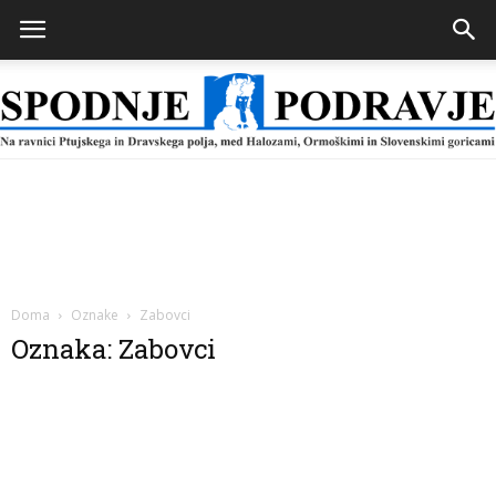
Spodnje
Podravje
Doma
Oznake
Zabovci
Oznaka: Zabovci