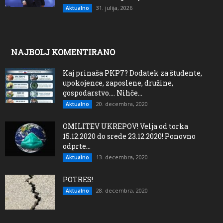
31. julija, 2026
Aktualno
NAJBOLJ KOMENTIRANO
Kaj prinaša PKP7? Dodatek za študente,
upokojence, zaposlene, družine,
gospodarstvo…. Nihče...
20. decembra, 2020
Aktualno
OMILITEV UKREPOV! Velja od torka
15.12.2020 do srede 23.12.2020! Ponovno
odprte...
13. decembra, 2020
Aktualno
POTRES!
28. decembra, 2020
Aktualno