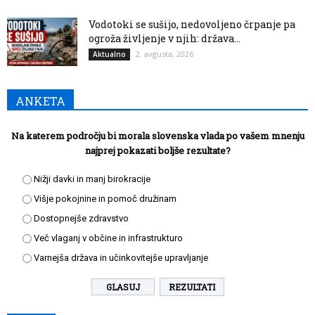
Vodotoki se sušijo, nedovoljeno črpanje pa
ogroža življenje v njih: država...
2. avgusta, 2026
Aktualno
ANKETA
Na katerem področju bi morala slovenska vlada po vašem mnenju
najprej pokazati boljše rezultate?
Nižji davki in manj birokracije
Višje pokojnine in pomoč družinam
Dostopnejše zdravstvo
Več vlaganj v občine in infrastrukturo
Varnejša država in učinkovitejše upravljanje
REZULTATI