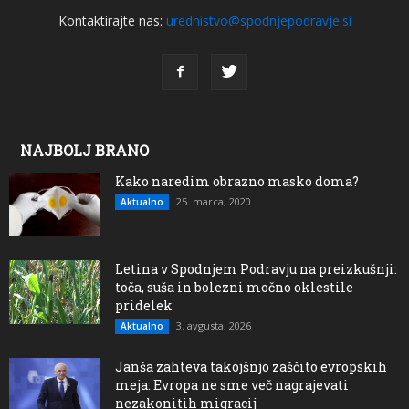
Kontaktirajte nas:
urednistvo@spodnjepodravje.si
NAJBOLJ BRANO
Kako naredim obrazno masko doma?
25. marca, 2020
Aktualno
Letina v Spodnjem Podravju na preizkušnji:
toča, suša in bolezni močno oklestile
pridelek
3. avgusta, 2026
Aktualno
Janša zahteva takojšnjo zaščito evropskih
meja: Evropa ne sme več nagrajevati
nezakonitih migracij