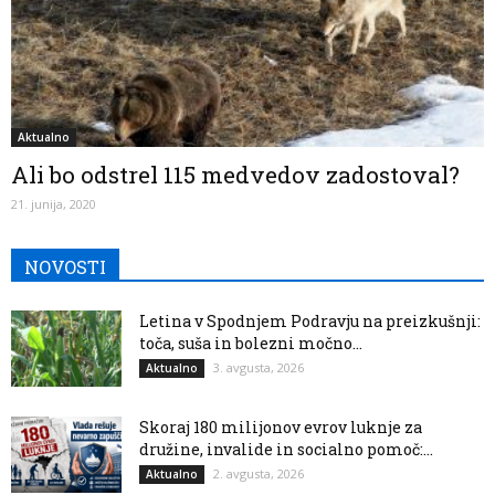
Aktualno
Ali bo odstrel 115 medvedov zadostoval?
21. junija, 2020
NOVOSTI
Letina v Spodnjem Podravju na preizkušnji:
toča, suša in bolezni močno...
3. avgusta, 2026
Aktualno
Skoraj 180 milijonov evrov luknje za
družine, invalide in socialno pomoč:...
2. avgusta, 2026
Aktualno