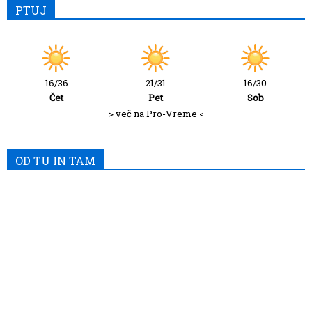
PTUJ
16/36
21/31
16/30
Čet
Pet
Sob
> več na Pro-Vreme <
OD TU IN TAM