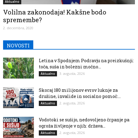
Aktualno
Volilna zakonodaja! Kakšne bodo
spremembe?
2. decembra, 2020
NOVOSTI
Letina v Spodnjem Podravju na preizkušnji:
toča, suša in bolezni močno...
3. avgusta, 2026
Aktualno
Skoraj 180 milijonov evrov luknje za
družine, invalide in socialno pomoč:...
2. avgusta, 2026
Aktualno
Vodotoki se sušijo, nedovoljeno črpanje pa
ogroža življenje v njih: država...
2. avgusta, 2026
Aktualno