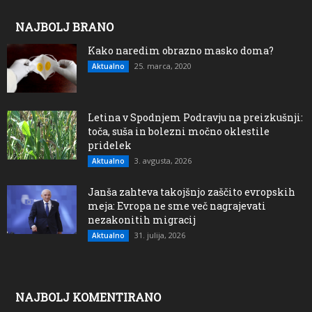
NAJBOLJ BRANO
Kako naredim obrazno masko doma?
25. marca, 2020
Aktualno
Letina v Spodnjem Podravju na preizkušnji:
toča, suša in bolezni močno oklestile
pridelek
3. avgusta, 2026
Aktualno
Janša zahteva takojšnjo zaščito evropskih
meja: Evropa ne sme več nagrajevati
nezakonitih migracij
31. julija, 2026
Aktualno
NAJBOLJ KOMENTIRANO