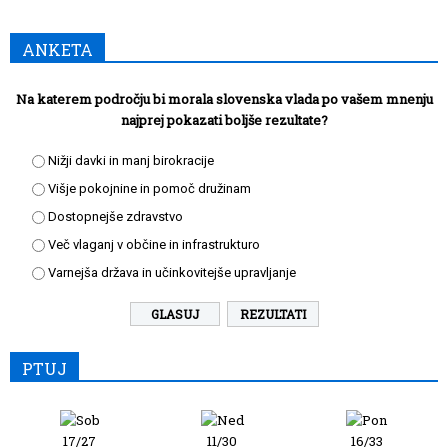
ANKETA
Na katerem področju bi morala slovenska vlada po vašem mnenju
najprej pokazati boljše rezultate?
Nižji davki in manj birokracije
Višje pokojnine in pomoč družinam
Dostopnejše zdravstvo
Več vlaganj v občine in infrastrukturo
Varnejša država in učinkovitejše upravljanje
REZULTATI
PTUJ
17/27
11/30
16/33