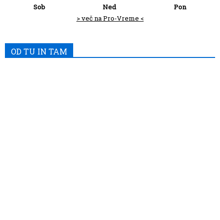
Sob
Ned
Pon
> več na Pro-Vreme <
OD TU IN TAM