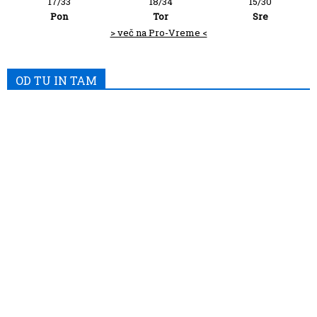
17/33
18/34
15/30
Pon
Tor
Sre
> več na Pro-Vreme <
OD TU IN TAM