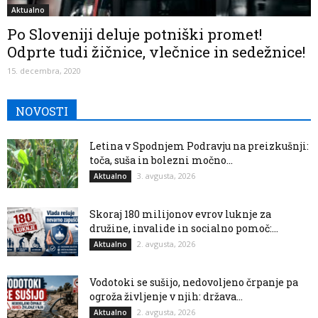
Aktualno
Po Sloveniji deluje potniški promet!
Odprte tudi žičnice, vlečnice in sedežnice!
15. decembra, 2020
NOVOSTI
Letina v Spodnjem Podravju na preizkušnji:
toča, suša in bolezni močno...
3. avgusta, 2026
Aktualno
Skoraj 180 milijonov evrov luknje za
družine, invalide in socialno pomoč:...
2. avgusta, 2026
Aktualno
Vodotoki se sušijo, nedovoljeno črpanje pa
ogroža življenje v njih: država...
2. avgusta, 2026
Aktualno