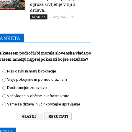
ogroža življenje v njih:
država...
2. avgusta, 2026
Aktualno
ANKETA
a katerem področju bi morala slovenska vlada po
vašem mnenju najprej pokazati boljše rezultate?
Nižji davki in manj birokracije
Višje pokojnine in pomoč družinam
Dostopnejše zdravstvo
Več vlaganj v občine in infrastrukturo
Varnejša država in učinkovitejše upravljanje
REZULTATI