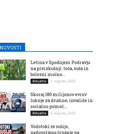
NOVOSTI
Letina v Spodnjem Podravju
na preizkušnji: toča, suša in
bolezni močno...
3. avgusta, 2026
Aktualno
Skoraj 180 milijonov evrov
luknje za družine, invalide in
socialno pomoč:...
2. avgusta, 2026
Aktualno
Vodotoki se sušijo,
nedovoljeno črpanje pa