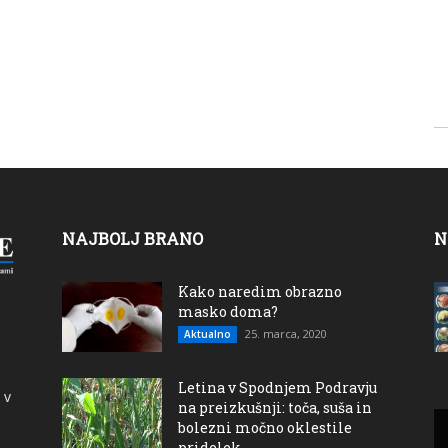
NAJBOLJ BRANO
N
Kako naredim obrazno
masko doma?
25. marca, 2020
Aktualno
Letina v Spodnjem Podravju
 v
na preizkušnji: toča, suša in
bolezni močno oklestile
pridelek