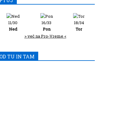
PTUJ
11/30
16/33
18/34
Ned
Pon
Tor
> več na Pro-Vreme <
OD TU IN TAM