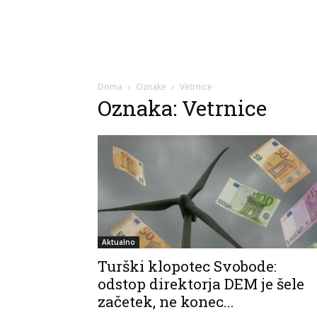
Doma
Oznake
Vetrnice
Oznaka: Vetrnice
Aktualno
Turški klopotec Svobode:
odstop direktorja DEM je šele
začetek, ne konec...