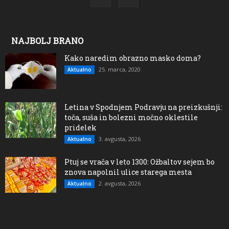
NAJBOLJ BRANO
Kako naredim obrazno masko doma?
25. marca, 2020
Aktualno
Letina v Spodnjem Podravju na preizkušnji:
toča, suša in bolezni močno oklestile
pridelek
3. avgusta, 2026
Aktualno
Ptuj se vrača v leto 1300: Ožbaltov sejem bo
znova napolnil ulice starega mesta
2. avgusta, 2026
Aktualno