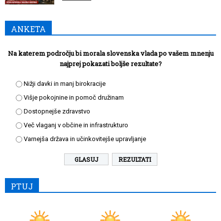
ANKETA
Na katerem področju bi morala slovenska vlada po vašem mnenju
najprej pokazati boljše rezultate?
Nižji davki in manj birokracije
Višje pokojnine in pomoč družinam
Dostopnejše zdravstvo
Več vlaganj v občine in infrastrukturo
Varnejša država in učinkovitejše upravljanje
REZULTATI
PTUJ