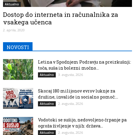
Aktualno
Dostop do interneta in računalnika za
vsakega učenca
2. aprila, 2020
NOVOSTI
Letina v Spodnjem Podravju na preizkušnji:
toča, suša in bolezni močno...
3. avgusta, 2026
Aktualno
Skoraj 180 milijonov evrov luknje za
družine, invalide in socialno pomoč:...
2. avgusta, 2026
Aktualno
Vodotoki se sušijo, nedovoljeno črpanje pa
ogroža življenje v njih: država...
2. avgusta, 2026
Aktualno