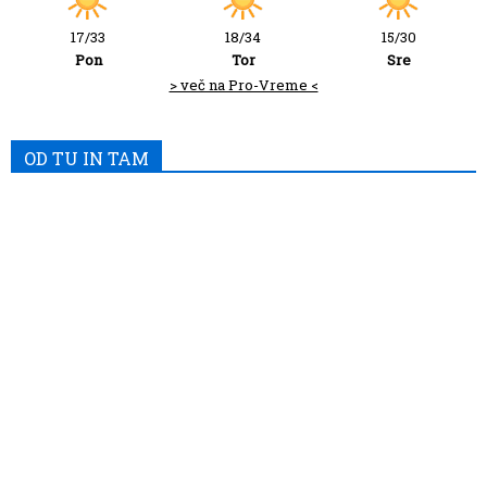
17/33
18/34
15/30
Pon
Tor
Sre
> več na Pro-Vreme <
OD TU IN TAM