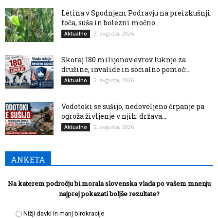
Letina v Spodnjem Podravju na preizkušnji:
toča, suša in bolezni močno...
3. avgusta, 2026
Aktualno
Skoraj 180 milijonov evrov luknje za
družine, invalide in socialno pomoč:...
2. avgusta, 2026
Aktualno
Vodotoki se sušijo, nedovoljeno črpanje pa
ogroža življenje v njih: država...
2. avgusta, 2026
Aktualno
ANKETA
Na katerem področju bi morala slovenska vlada po vašem mnenju
najprej pokazati boljše rezultate?
Nižji davki in manj birokracije