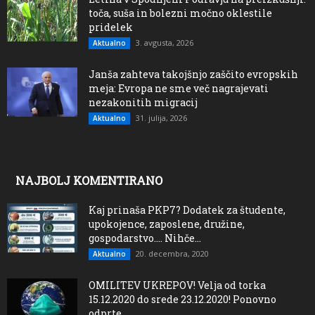
toča, suša in bolezni močno oklestile
pridelek
3. avgusta, 2026
Aktualno
Janša zahteva takojšnjo zaščito evropskih
meja: Evropa ne sme več nagrajevati
nezakonitih migracij
31. julija, 2026
Aktualno
NAJBOLJ KOMENTIRANO
Kaj prinaša PKP7? Dodatek za študente,
upokojence, zaposlene, družine,
gospodarstvo…. Nihče...
20. decembra, 2020
Aktualno
OMILITEV UKREPOV! Velja od torka
15.12.2020 do srede 23.12.2020! Ponovno
odprte...