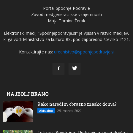
Portal Spodnje Podravje
Zavod medgeneracijske vzajemnosti
Maja Tominc Žerak
Elektronski medij "Spodnjepodravje.si" je vpisan v razvid medijev,
ki ga vodi Ministrstvo za kulturo RS, pod zaporedno številko 2121.
Kontaktirajte nas:
urednistvo@spodnjepodravje.si
NAJBOLJ BRANO
Kako naredim obrazno masko doma?
25. marca, 2020
Aktualno
Letina v Spodnjem Podravju na preizkušnji: