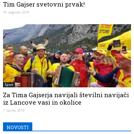
Tim Gajser svetovni prvak!
19. avgusta, 2019
Šport
Za Tima Gajserja navijali številni navijači
iz Lancove vasi in okolice
7. aprila, 2019
NOVOSTI