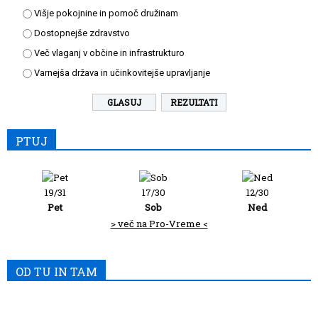
Višje pokojnine in pomoč družinam
Dostopnejše zdravstvo
Več vlaganj v občine in infrastrukturo
Varnejša država in učinkovitejše upravljanje
REZULTATI
PTUJ
19/31
17/30
12/30
Pet
Sob
Ned
> več na Pro-Vreme <
OD TU IN TAM