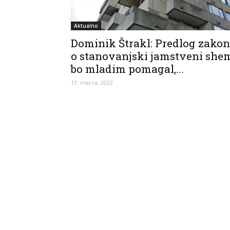
Aktualno
Dominik Štrakl: Predlog zako
o stanovanjski jamstveni she
bo mladim pomagal,...
13. marca, 2022