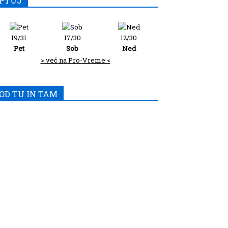
PTUJ
19/31
17/30
12/30
Pet
Sob
Ned
> več na Pro-Vreme <
OD TU IN TAM