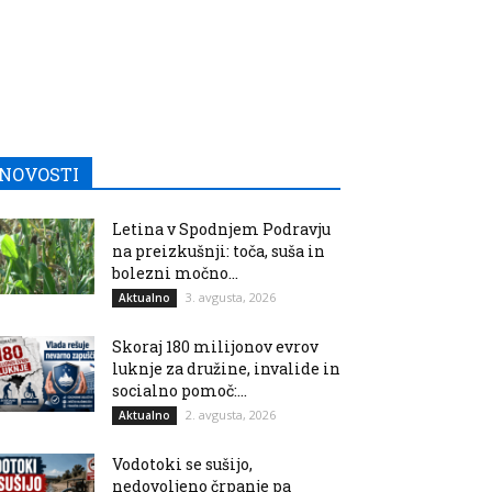
NOVOSTI
Letina v Spodnjem Podravju
na preizkušnji: toča, suša in
bolezni močno...
3. avgusta, 2026
Aktualno
Skoraj 180 milijonov evrov
luknje za družine, invalide in
socialno pomoč:...
2. avgusta, 2026
Aktualno
Vodotoki se sušijo,
nedovoljeno črpanje pa