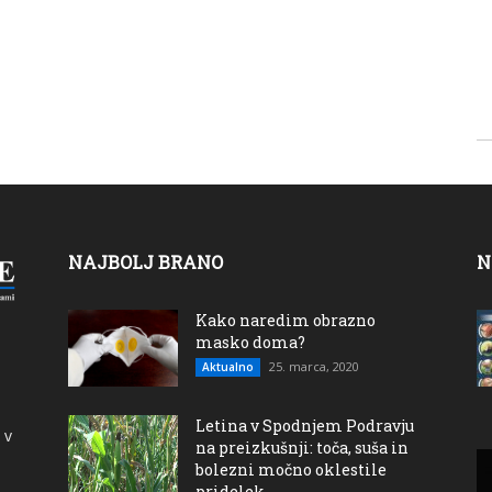
NAJBOLJ BRANO
N
Kako naredim obrazno
masko doma?
25. marca, 2020
Aktualno
Letina v Spodnjem Podravju
 v
na preizkušnji: toča, suša in
bolezni močno oklestile
pridelek