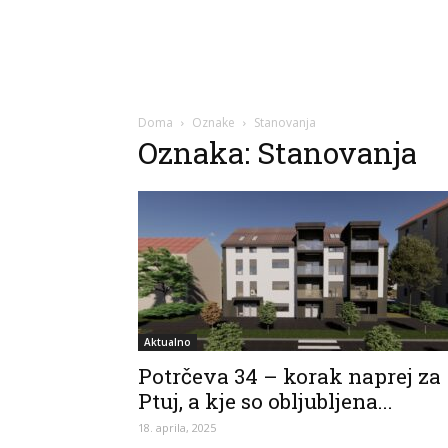
Doma
Oznake
Stanovanja
Oznaka: Stanovanja
Aktualno
Potrčeva 34 – korak naprej za
Ptuj, a kje so obljubljena...
18. aprila, 2025