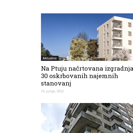
Aktualno
Na Ptuju načrtovana izgradnj
30 oskrbovanih najemnih
stanovanj
16. junija, 2022