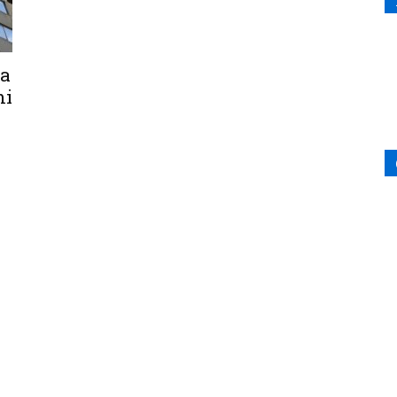
na
mi