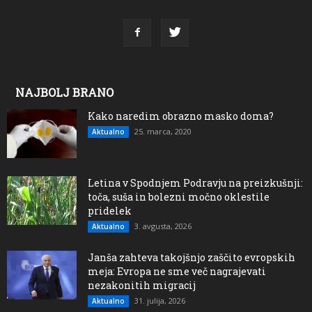
NAJBOLJ BRANO
Kako naredim obrazno masko doma?
25. marca, 2020
Aktualno
Letina v Spodnjem Podravju na preizkušnji:
toča, suša in bolezni močno oklestile
pridelek
3. avgusta, 2026
Aktualno
Janša zahteva takojšnjo zaščito evropskih
meja: Evropa ne sme več nagrajevati
nezakonitih migracij
31. julija, 2026
Aktualno