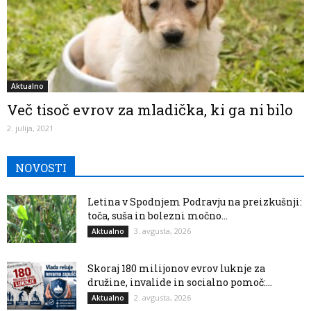
Aktualno
Več tisoč evrov za mladička, ki ga ni bilo
2. julija, 2021
NOVOSTI
Letina v Spodnjem Podravju na preizkušnji:
toča, suša in bolezni močno...
3. avgusta, 2026
Aktualno
Skoraj 180 milijonov evrov luknje za
družine, invalide in socialno pomoč:...
2. avgusta, 2026
Aktualno