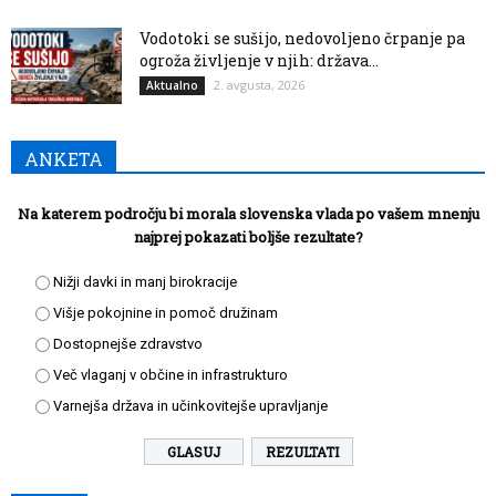
Vodotoki se sušijo, nedovoljeno črpanje pa
ogroža življenje v njih: država...
2. avgusta, 2026
Aktualno
ANKETA
Na katerem področju bi morala slovenska vlada po vašem mnenju
najprej pokazati boljše rezultate?
Nižji davki in manj birokracije
Višje pokojnine in pomoč družinam
Dostopnejše zdravstvo
Več vlaganj v občine in infrastrukturo
Varnejša država in učinkovitejše upravljanje
REZULTATI