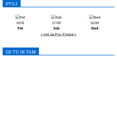
PTUJ
19/31
17/30
12/30
Pet
Sob
Ned
> več na Pro-Vreme <
OD TU IN TAM