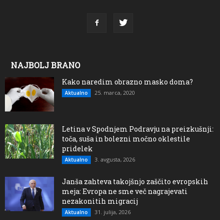
NAJBOLJ BRANO
Kako naredim obrazno masko doma?
25. marca, 2020
Aktualno
Letina v Spodnjem Podravju na preizkušnji:
toča, suša in bolezni močno oklestile
pridelek
3. avgusta, 2026
Aktualno
Janša zahteva takojšnjo zaščito evropskih
meja: Evropa ne sme več nagrajevati
nezakonitih migracij
31. julija, 2026
Aktualno