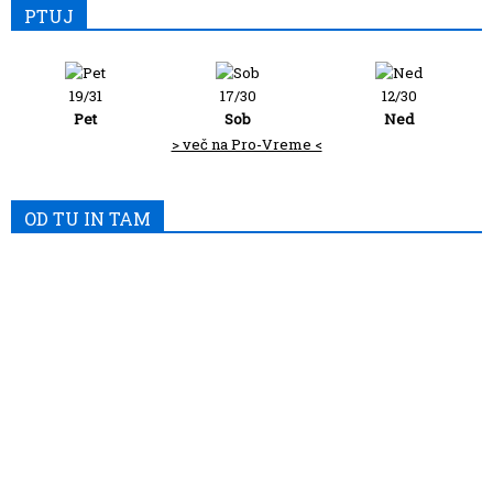
PTUJ
19/31
17/30
12/30
Pet
Sob
Ned
> več na Pro-Vreme <
OD TU IN TAM