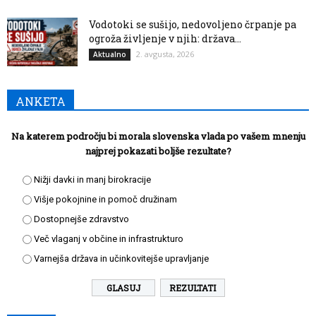
Vodotoki se sušijo, nedovoljeno črpanje pa
ogroža življenje v njih: država...
2. avgusta, 2026
Aktualno
ANKETA
Na katerem področju bi morala slovenska vlada po vašem mnenju
najprej pokazati boljše rezultate?
Nižji davki in manj birokracije
Višje pokojnine in pomoč družinam
Dostopnejše zdravstvo
Več vlaganj v občine in infrastrukturo
Varnejša država in učinkovitejše upravljanje
REZULTATI