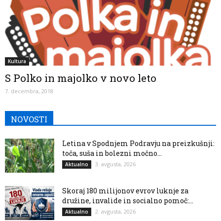
Kultura
S Polko in majolko v novo leto
7. decembra, 2018
NOVOSTI
Letina v Spodnjem Podravju na preizkušnji:
toča, suša in bolezni močno...
3. avgusta, 2026
Aktualno
Skoraj 180 milijonov evrov luknje za
družine, invalide in socialno pomoč:...
2. avgusta, 2026
Aktualno