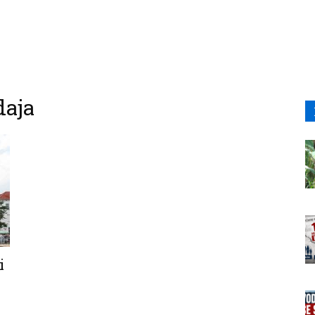
daja
i