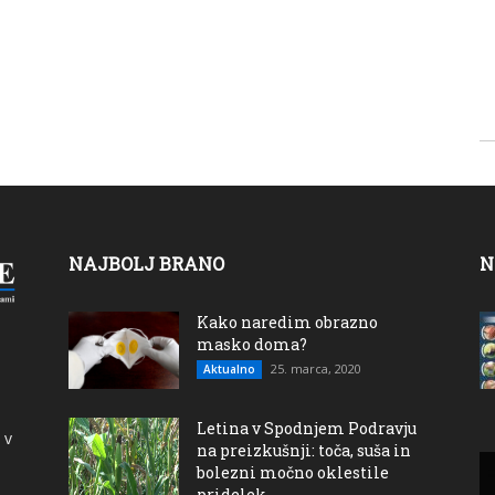
NAJBOLJ BRANO
N
Kako naredim obrazno
masko doma?
25. marca, 2020
Aktualno
Letina v Spodnjem Podravju
 v
na preizkušnji: toča, suša in
bolezni močno oklestile
pridelek