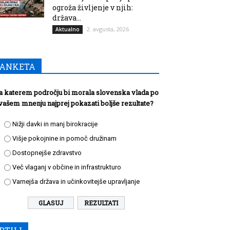
ogroža življenje v njih:
država...
2. avgusta, 2026
Aktualno
ANKETA
a katerem področju bi morala slovenska vlada po
vašem mnenju najprej pokazati boljše rezultate?
Nižji davki in manj birokracije
Višje pokojnine in pomoč družinam
Dostopnejše zdravstvo
Več vlaganj v občine in infrastrukturo
Varnejša država in učinkovitejše upravljanje
REZULTATI