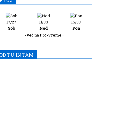
PTUJ
17/27
11/30
16/33
Sob
Ned
Pon
> več na Pro-Vreme <
OD TU IN TAM