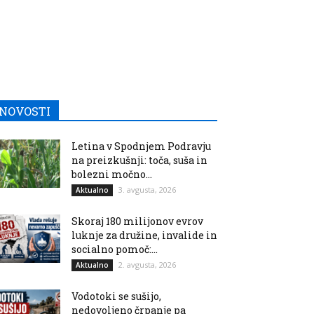
NOVOSTI
Letina v Spodnjem Podravju
na preizkušnji: toča, suša in
bolezni močno...
3. avgusta, 2026
Aktualno
Skoraj 180 milijonov evrov
luknje za družine, invalide in
socialno pomoč:...
2. avgusta, 2026
Aktualno
Vodotoki se sušijo,
nedovoljeno črpanje pa