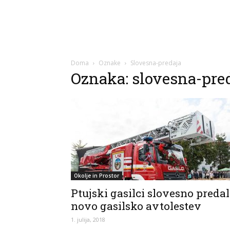
Doma
Oznake
Slovesna-predaja
Oznaka: slovesna-pre
Okolje in Prostor
Ptujski gasilci slovesno predal
novo gasilsko avtolestev
1. julija, 2018